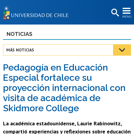
EXTENSIÓN
MENÚ
BIBLIOTECAS
LA UNIVERSIDAD
NOTICIAS
Postulantes
MÁS NOTICIAS
Estudiantes
Pedagogía en Educación
Académicas/os
Especial fortalece su
Funcionarias/os
proyección internacional con
Egresadas/os
visita de académica de
Skidmore College
La académica estadounidense, Laurie Rabinowitz,
compartió experiencias y reflexiones sobre educación