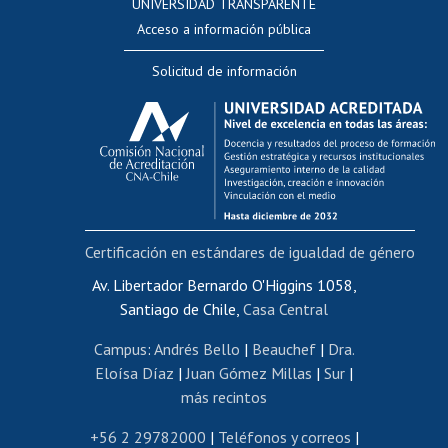
UNIVERSIDAD TRANSPARENTE
Perfeccionamiento
Acceso a información pública
Editar Portafolio Académico
Solicitud de información
Evaluación docente
Calificación académica
Postulación al AUCAI
Funcionarias/os
Cursos internos de capacitación
Bienestar del personal
Certificación en estándares de igualdad de género
Portal de movilidad interna
Certificado de renta
Av. Libertador Bernardo O'Higgins 1058,
Santiago de Chile,
Casa Central
Certificado de renta honorarios
Gestión de correo uchile
Campus
:
Andrés Bello
|
Beauchef
|
Dra.
Editar páginas blancas
Eloísa Díaz
|
Juan Gómez Millas
|
Sur
|
más recintos
Extranjeras/os
Revalidación y reconocimiento de títulos
+56 2 29782000
|
Teléfonos y correos
|