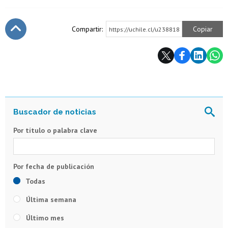
Compartir:
Copiar
https://uchile.cl/u238818
Subir
Por título o palabra clave
Todas
Última semana
Último mes