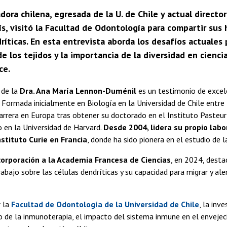
dora chilena, egresada de la U. de Chile y actual direct
ís, visitó la Facultad de Odontología para compartir su
ríticas. En esta entrevista aborda los desafíos actuale
de los tejidos y la importancia de la diversidad en cienc
ce.
 de la
Dra. Ana María Lennon-Duménil
es un testimonio de excele
. Formada inicialmente en Biología en la Universidad de Chile entr
arrera en Europa tras obtener su doctorado en el Instituto Pasteur 
 en la Universidad de Harvard.
Desde 2004, lidera su propio labo
nstituto Curie en Francia
, donde ha sido pionera en el estudio de la
corporación a la Academia Francesa de Ciencias
, en 2024, desta
rabajo sobre las células dendríticas y su capacidad para migrar y ale
r la
Facultad de Odontología de la Universidad de Chile
, la inv
o de la inmunoterapia, el impacto del sistema inmune en el envejec