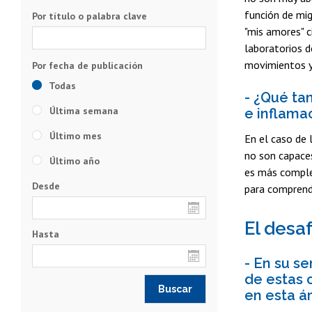
función de mig
Por título o palabra clave
"mis amores" c
laboratorios d
movimientos y
Todas
- ¿Qué ta
Última semana
e inflama
Último mes
En el caso de 
no son capaces
Último año
es más comple
Desde
para comprend
El desa
Hasta
- En su s
de estas 
en esta á