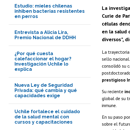
Estudio: mieles chilenas
La investiga
inhiben bacterias resistentes
Curie de Par
en perros
células dend
en la salud 
Entrevista a Alicia Lira,
Premio Nacional de DDHH
diversos", di
La trayectoria
¿Por qué cuesta
calefaccionar el hogar?
sello nacional
Investigación Uchile lo
consolidó su c
explica
postdoctorado
prestigioso I
Nueva Ley de Seguridad
Privada: qué cambia y qué
Su reciente
in
capacidades exige
global de su t
inmune.
Uchile fortalece el cuidado
de la salud mental con
En su paso po
cursos y capacitaciones
sobre el futur