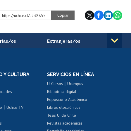
Copiar
https://uchile.cl/u238855
rias/os
Extranjeras/os
rnos de
Revalidación y reconocimiento
n
de títulos
el personal
Postulación al Programa de
Movilidad Estudiantil
D Y CULTURA
SERVICIOS EN LÍNEA
ovilidad interna
Inscripción de asignaturas
|
 de renta
U-Cursos
Ucampus
Cursos de español
 de renta
vidades
Biblioteca digital
Repositorio Académico
correo uchile
|
le
Uchile TV
Libros electrónicos
nas blancas
Tesis U. de Chile
os
Revistas académicas
, sexual y violencia
Denuncias administrativas