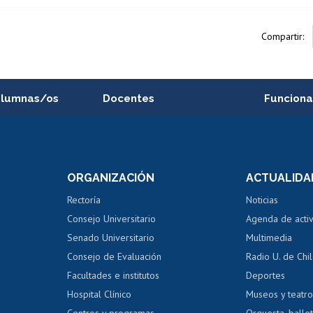
Compartir:
alumnas/os
Docentes
Funciona
Postulación a concursos
Cursos inte
internos de investigación
capacitació
e asignaturas
Consulta a bases de datos
Bienestar d
 de notas
ORGANIZACIÓN
ACTUALIDA
Perfeccionamiento
Portal de m
 regular
Editar Portafolio Académico
Certificado
Rectoría
Noticias
tal
Evaluación docente
Certificado
Consejo Universitario
Agenda de acti
dito alumnos
honorarios
Calificación académica
Senado Universitario
Multimedia
dito exalumnos
Gestión de 
Consejo de Evaluación
Radio U. de Chi
Postulación al AUCAI
y grados
Editar pági
Facultades e institutos
Deportes
Hospital Clínico
Museos y teatr
da tecnológica
Tarjeta TUI
Wifi
Acoso laboral