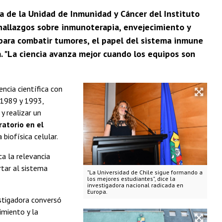
ora de la Unidad de Inmunidad y Cáncer del Instituto
s hallazgos sobre inmunoterapia, envejecimiento y
s para combatir tumores, el papel del sistema inmune
ia. "La ciencia avanza mejor cuando los equipos son
ncia científica con
e 1989 y 1993,
y realizar un
ratorio en el
 biofísica celular.
ca la relevancia
rtar al sistema
"La Universidad de Chile sigue formando a
los mejores estudiantes", dice la
investigadora nacional radicada en
Europa.
estigadora conversó
imiento y la