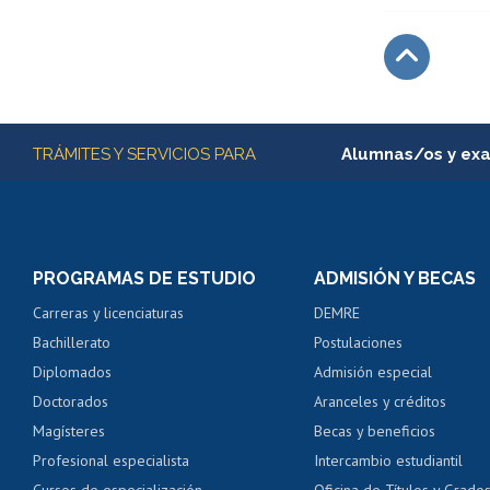
Subir
Más información
TRÁMITES Y SERVICIOS PARA
Alumnas/os y ex
Matrícula en línea
Inscripción y cambio d
Consulta y certificado
PROGRAMAS DE ESTUDIO
ADMISIÓN Y BECAS
Certificado de alumno
Carreras y licenciaturas
DEMRE
Servicio médico y den
Bachillerato
Postulaciones
Pago de arancel y cré
Diplomados
Admisión especial
Pago de arancel y cré
Doctorados
Aranceles y créditos
Certificado de títulos 
Magísteres
Becas y beneficios
Profesional especialista
Intercambio estudiantil
Mi Uchile
Ayu