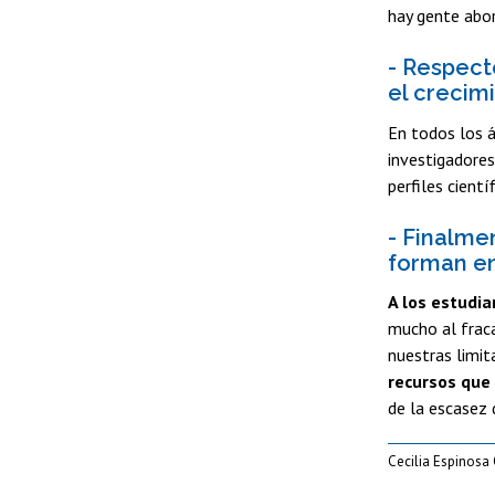
hay gente abor
- Respecto
el crecim
En todos los á
investigadores
perfiles cientí
- Finalme
forman en
A los estudia
mucho al fraca
nuestras limit
recursos que
de la escasez 
Cecilia Espinosa 