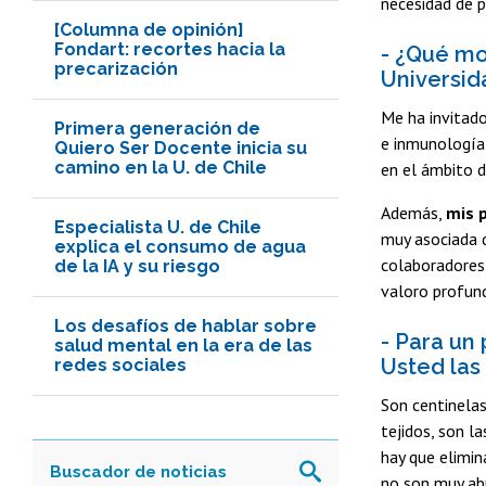
necesidad de p
[Columna de opinión]
Fondart: recortes hacia la
- ¿Qué mo
precarización
Universid
Me ha invitad
Primera generación de
e inmunología 
Quiero Ser Docente inicia su
camino en la U. de Chile
en el ámbito d
Además,
mis p
Especialista U. de Chile
muy asociada d
explica el consumo de agua
colaboradores 
de la IA y su riesgo
valoro profun
Los desafíos de hablar sobre
- Para un 
salud mental en la era de las
Usted las
redes sociales
Son centinela
tejidos, son la
hay que elimin
no son muy abu