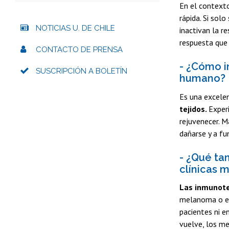
En el contexto
rápida. Si sol
NOTICIAS U. DE CHILE
inactivan la r
respuesta que
CONTACTO DE PRENSA
- ¿Cómo i
SUSCRIPCIÓN A BOLETÍN
humano?
Es una excele
tejidos.
Exper
rejuvenecer. M
dañarse y a fu
- ¿Qué ta
clínicas 
Las inmunoter
melanoma o el
pacientes ni e
vuelve, los me