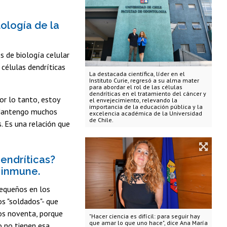
ología de la
 de biología celular
células dendríticas
La destacada científica, líder en el
Instituto Curie, regresó a su alma mater
para abordar el rol de las células
dendríticas en el tratamiento del cáncer y
or lo tanto, estoy
el envejecimiento, relevando la
importancia de la educación pública y la
. Mantengo muchos
excelencia académica de la Universidad
de Chile.
. Es una relación que
dendríticas?
 inmune.
equeños en los
os "soldados"- que
ños noventa, porque
"Hacer ciencia es difícil: para seguir hay
que amar lo que uno hace", dice Ana María
o no tienen esa