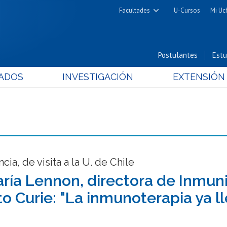
Facultades
U-Cursos
Mi Uc
Arquitectura y Urbanismo
Ciencias
Postulantes
Estu
Cs. Físicas y Matemáticas
ADOS
INVESTIGACIÓN
EXTENSIÓN
Cs. Químicas y Farmacéuticas
Cs. Veterinarias y Pecuarias
Derecho
Filosofía y Humanidades
Medicina
Estudios Avanzados en Educación
cia, de visita a la U. de Chile
Nutrición y Tecnología de
ría Lennon, directora de Inmun
Alimentos
uto Curie: "La inmunoterapia ya 