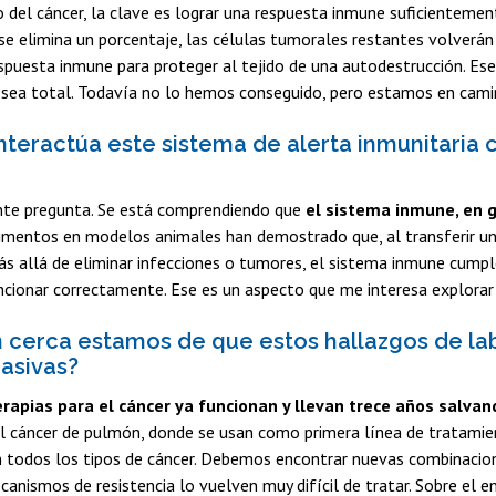
 del cáncer, la clave es lograr una respuesta inmune suficientemen
o se elimina un porcentaje, las células tumorales restantes volver
espuesta inmune para proteger al tejido de una autodestrucción. Ese e
 sea total. Todavía no lo hemos conseguido, pero estamos en cami
nteractúa este sistema de alerta inmunitaria
nte pregunta. Se está comprendiendo que
el sistema inmune, en ge
imentos en modelos animales han demostrado que, al transferir un s
ás allá de eliminar infecciones o tumores, el sistema inmune cumpl
ncionar correctamente. Ese es un aspecto que me interesa explorar 
n cerca estamos de que estos hallazgos de la
masivas?
apias para el cáncer ya funcionan y llevan trece años salvan
 cáncer de pulmón, donde se usan como primera línea de tratamie
n todos los tipos de cáncer. Debemos encontrar nuevas combinacion
canismos de resistencia lo vuelven muy difícil de tratar. Sobre el