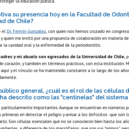
roteger la educación pública.
tiva su presencia hoy en la Facultad de Odont
ad de Chile?
o el
Dr. Fermín González
, con quien nos hemos cruzado en congresos
y quien me invitó por una propuesta de colaboración en materia de 
e la cavidad oral y la enfermedad de la periodontitis.
adres y mi abuelo son egresados de la Universidad de Chile,
p
e corazón, y también en términos prácticos, con esta institución
aquí y el vínculo se ha mantenido constante a lo largo de los años
damente.
público general, ¿cuál es el rol de las células 
 ha descrito como las "centinelas" del sistema
s particularmente importantes. Aunque se encuentran en números p
s primeras en detectar el peligro y avisar a los linfocitos -que son l
arlo. Son células esenciales que no se conocieron bien hasta los a
ndantes, a diferencia de los macrófagos, que son sus "primos", per