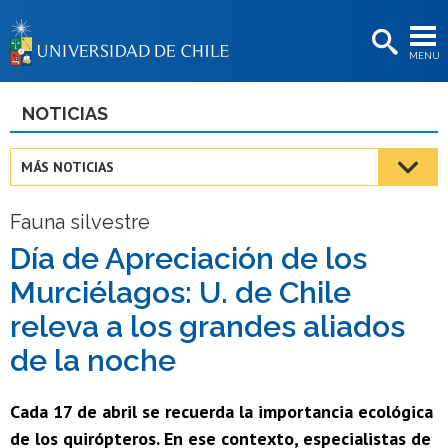
EXTENSIÓN
MENÚ
BIBLIOTECAS
LA UNIVERSIDAD
NOTICIAS
Postulantes
MÁS NOTICIAS
Estudiantes
Fauna silvestre
Académicas/os
Día de Apreciación de los
Funcionarias/os
Murciélagos: U. de Chile
Egresadas/os
releva a los grandes aliados
de la noche
Cada 17 de abril se recuerda la importancia ecológica
de los quirópteros. En ese contexto, especialistas de