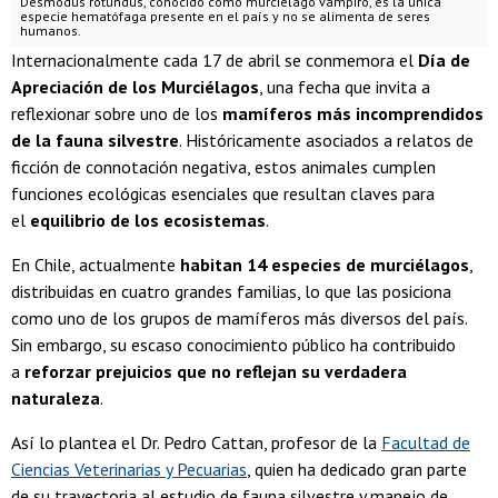
Desmodus rotundus, conocido como murciélago vampiro, es la única
especie hematófaga presente en el país y no se alimenta de seres
humanos.
Internacionalmente cada 17 de abril se conmemora el
Día de
Apreciación de los Murciélagos
, una fecha que invita a
reflexionar sobre uno de los
mamíferos más incomprendidos
de la fauna silvestre
. Históricamente asociados a relatos de
ficción de connotación negativa, estos animales cumplen
funciones ecológicas esenciales que resultan claves para
el
equilibrio de los ecosistemas
.
En Chile, actualmente
habitan 14 especies de murciélagos
,
distribuidas en cuatro grandes familias, lo que las posiciona
como uno de los grupos de mamíferos más diversos del país.
Sin embargo, su escaso conocimiento público ha contribuido
a
reforzar prejuicios que no reflejan su verdadera
naturaleza
.
Así lo plantea el Dr. Pedro Cattan, profesor de la
Facultad de
Ciencias Veterinarias y Pecuarias
, quien ha dedicado gran parte
de su trayectoria al estudio de fauna silvestre y manejo de