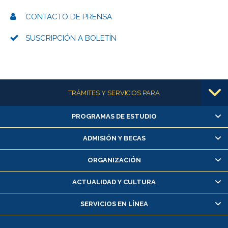
CONTACTO DE PRENSA
SUSCRIPCIÓN A BOLETÍN
Más información
TRÁMITES Y SERVICIOS PARA
PROGRAMAS DE ESTUDIO
Alumnas/os y exalumnas/os
Matrícula en línea
ADMISIÓN Y BECAS
Inscripción y cambio de asignaturas
ORGANIZACIÓN
Consulta y certificado de notas
Certificado de alumno regular
ACTUALIDAD Y CULTURA
Servicio médico y dental
SERVICIOS EN LÍNEA
Pago de arancel y crédito alumnos
Pago de arancel y crédito exalumnos