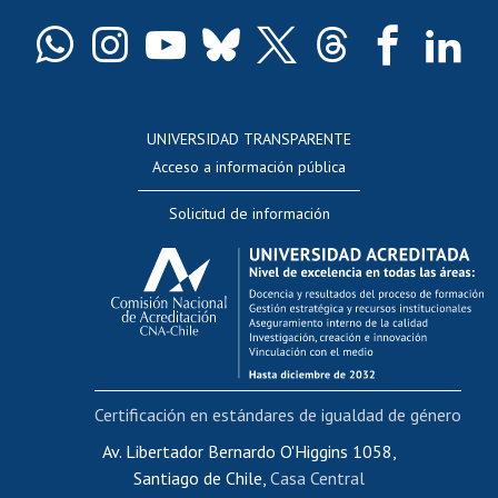
Certificado de títulos y grados
Docentes
Postulación a concursos internos de investigación
Consulta a bases de datos
UNIVERSIDAD TRANSPARENTE
Perfeccionamiento
Acceso a información pública
Editar Portafolio Académico
Solicitud de información
Evaluación docente
Calificación académica
Postulación al AUCAI
Funcionarias/os
Cursos internos de capacitación
Bienestar del personal
Certificación en estándares de igualdad de género
Portal de movilidad interna
Certificado de renta
Av. Libertador Bernardo O'Higgins 1058,
Santiago de Chile,
Casa Central
Certificado de renta honorarios