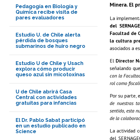
Minera. El p
Pedagogía en Biología y
Química recibe visita de
pares evaluadores
La implementa
del SERNAG
Facultad de C
Estudio U. de Chile alerta
pérdida de bosques
la cultura pr
submarinos de huiro negro
asociados a est
El
Director N
Estudio U de Chile y Usach
señalando qu
explora cómo producir
queso azul sin micotoxinas
con la Facultad
rol como fiscal
U de Chile abrirá Casa
Por su parte, 
Central con actividades
gratuitas para infancias
de nuestras ta
sentido, esta 
de la colaborac
El Dr. Pablo Sabat participó
en un estudio publicado en
La actividad 
Science
del SERNAG