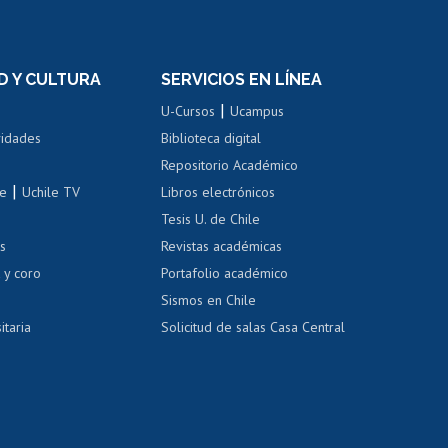
rnos de
Revalidación y reconocimiento
n
de títulos
el personal
Postulación al Programa de
Movilidad Estudiantil
D Y CULTURA
SERVICIOS EN LÍNEA
ovilidad interna
Inscripción de asignaturas
|
 de renta
U-Cursos
Ucampus
Cursos de español
 de renta
vidades
Biblioteca digital
Repositorio Académico
correo uchile
|
le
Uchile TV
Libros electrónicos
nas blancas
Tesis U. de Chile
os
Revistas académicas
, sexual y violencia
Denuncias administrativas
 y coro
Portafolio académico
Sismos en Chile
itaria
Solicitud de salas Casa Central