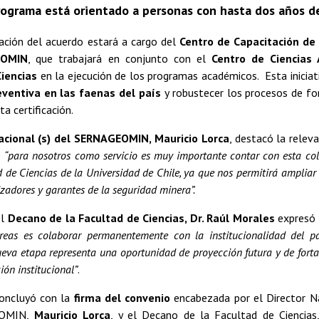
rograma está orientado a personas con hasta dos años de
ción del acuerdo estará a cargo del
Centro de Capacitación de
EOMIN
, que trabajará en conjunto con el
Centro de Ciencias
iencias
en la ejecución de los programas académicos. Esta inicia
eventiva en las faenas del país
y robustecer los procesos de fo
a certificación.
acional (s) del SERNAGEOMIN, Mauricio Lorca
, destacó la releva
e
“para nosotros como servicio es muy importante contar con esta col
 de Ciencias de la Universidad de Chile, ya que nos permitirá ampliar
izadores y garantes de la seguridad minera”.
el
Decano de la Facultad de Ciencias, Dr. Raúl Morales
expresó
reas es colaborar permanentemente con la institucionalidad del pa
nueva etapa representa una oportunidad de proyección futura y de fort
ión institucional”
.
concluyó con la
firma del convenio
encabezada por el Director Na
EOMIN,
Mauricio Lorca
, y el Decano de la Facultad de Ciencia