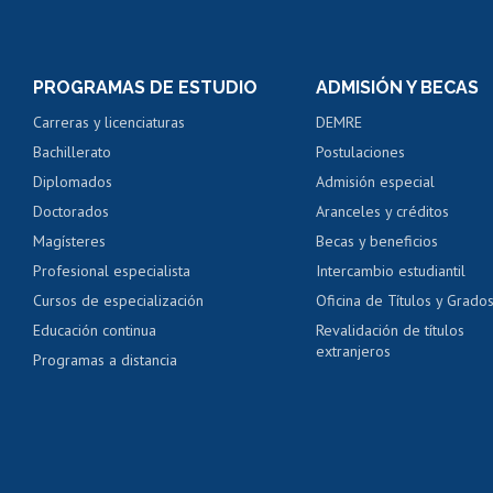
Matrícula en línea
Inscripción y cambio d
Consulta y certificado
PROGRAMAS DE ESTUDIO
ADMISIÓN Y BECAS
Certificado de alumno
Carreras y licenciaturas
DEMRE
Servicio médico y den
Bachillerato
Postulaciones
Pago de arancel y cré
Diplomados
Admisión especial
Pago de arancel y cré
Doctorados
Aranceles y créditos
Certificado de títulos 
Magísteres
Becas y beneficios
Profesional especialista
Intercambio estudiantil
Mi Uchile
Ayu
Cursos de especialización
Oficina de Títulos y Grado
Educación continua
Revalidación de títulos
extranjeros
Programas a distancia