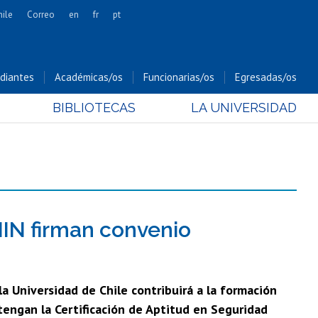
hile
Correo
en
fr
pt
Artes
Cs. Agronómicas
diantes
Académicas/os
Funcionarias/os
Egresadas/os
Cs. Forestales y Conservación
BIBLIOTECAS
LA UNIVERSIDAD
Cs. Sociales
Comunicación e Imagen
Economía y Negocios
Gobierno
Odontología
Estudios Internacionales
IN firman convenio
Bachillerato
Hospital Clínico
la Universidad de Chile contribuirá a la formación
tengan la Certificación de Aptitud en Seguridad