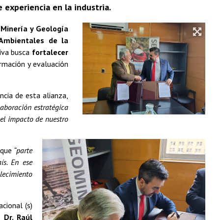
 experiencia en la industria.
 Minería y Geología
 Ambientales de la
tiva busca
fortalecer
rmación y evaluación
ncia de esta alianza,
aboración estratégica
 el impacto de nuestro
 que
“parte
ís. En ese
alecimiento
cional (s)
s,
Dr. Raúl