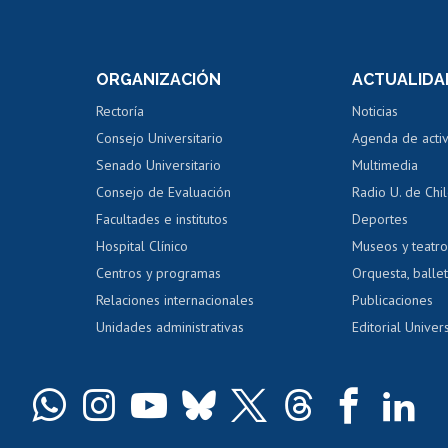
Postulación a concursos
Cursos inte
internos de investigación
capacitació
e asignaturas
Consulta a bases de datos
Bienestar d
 de notas
ORGANIZACIÓN
ACTUALIDA
Perfeccionamiento
Portal de m
 regular
Editar Portafolio Académico
Certificado
Rectoría
Noticias
tal
Evaluación docente
Certificado
Consejo Universitario
Agenda de acti
dito alumnos
honorarios
Calificación académica
Senado Universitario
Multimedia
dito exalumnos
Gestión de 
Consejo de Evaluación
Radio U. de Chi
Postulación al AUCAI
y grados
Editar pági
Facultades e institutos
Deportes
Hospital Clínico
Museos y teatr
da tecnológica
Tarjeta TUI
Wifi
Acoso laboral
s
Centros y programas
Orquesta, ballet
Relaciones internacionales
Publicaciones
Unidades administrativas
Editorial Univers