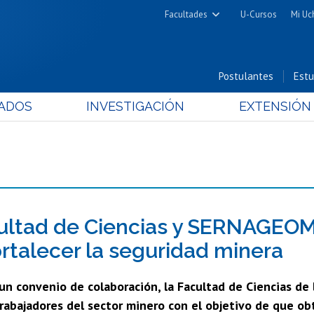
Facultades
U-Cursos
Mi Uc
Arquitectura y Urbanismo
Ciencias
Postulantes
Estu
Cs. Físicas y Matemáticas
ADOS
INVESTIGACIÓN
EXTENSIÓN
Cs. Químicas y Farmacéuticas
Cs. Veterinarias y Pecuarias
Derecho
Filosofía y Humanidades
Medicina
Estudios Avanzados en Educación
ultad de Ciencias y SERNAGEOM
Nutrición y Tecnología de
ortalecer la seguridad minera
Alimentos
un convenio de colaboración, la Facultad de Ciencias de 
trabajadores del sector minero con el objetivo de que ob