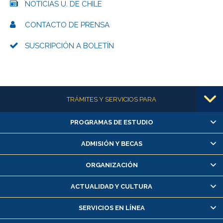
NOTICIAS U. DE CHILE
CONTACTO DE PRENSA
SUSCRIPCIÓN A BOLETÍN
Más información
TRÁMITES Y SERVICIOS PARA
PROGRAMAS DE ESTUDIO
Alumnas/os y exalumnas/os
Matrícula en línea
ADMISIÓN Y BECAS
Inscripción y cambio de asignaturas
ORGANIZACIÓN
Consulta y certificado de notas
Certificado de alumno regular
ACTUALIDAD Y CULTURA
Servicio médico y dental
SERVICIOS EN LÍNEA
Pago de arancel y crédito alumnos
Pago de arancel y crédito exalumnos