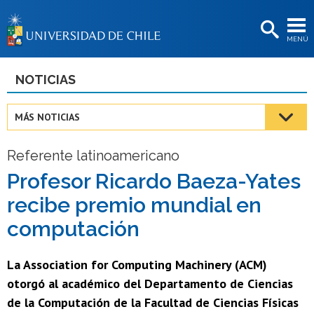
EXTENSIÓN
MENÚ
BIBLIOTECAS
LA UNIVERSIDAD
NOTICIAS
Postulantes
MÁS NOTICIAS
Estudiantes
Referente latinoamericano
Académicas/os
Profesor Ricardo Baeza-Yates
Funcionarias/os
recibe premio mundial en
Egresadas/os
computación
La Association for Computing Machinery (ACM)
otorgó al académico del Departamento de Ciencias
de la Computación de la Facultad de Ciencias Físicas