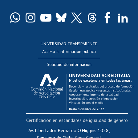
Certificado de títulos y grados
Docentes
Postulación a concursos internos de investigación
Consulta a bases de datos
UNIVERSIDAD TRANSPARENTE
Perfeccionamiento
Acceso a información pública
Editar Portafolio Académico
Solicitud de información
Evaluación docente
Calificación académica
Postulación al AUCAI
Funcionarias/os
Cursos internos de capacitación
Bienestar del personal
Certificación en estándares de igualdad de género
Portal de movilidad interna
Certificado de renta
Av. Libertador Bernardo O'Higgins 1058,
Santiago de Chile,
Casa Central
Certificado de renta honorarios