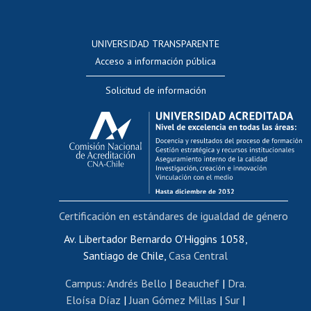
Postulación a concursos internos de investigación
Consulta a bases de datos
UNIVERSIDAD TRANSPARENTE
Perfeccionamiento
Acceso a información pública
Editar Portafolio Académico
Solicitud de información
Evaluación docente
Calificación académica
Postulación al AUCAI
Funcionarias/os
Cursos internos de capacitación
Bienestar del personal
Certificación en estándares de igualdad de género
Portal de movilidad interna
Certificado de renta
Av. Libertador Bernardo O'Higgins 1058,
Santiago de Chile,
Casa Central
Certificado de renta honorarios
Gestión de correo uchile
Campus
:
Andrés Bello
|
Beauchef
|
Dra.
Editar páginas blancas
Eloísa Díaz
|
Juan Gómez Millas
|
Sur
|