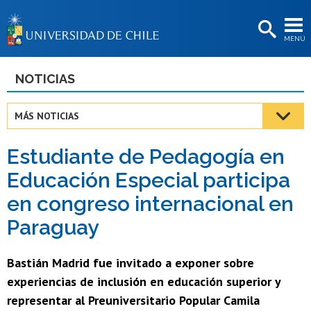
EXTENSIÓN
MENÚ
BIBLIOTECAS
LA UNIVERSIDAD
NOTICIAS
Postulantes
MÁS NOTICIAS
Estudiantes
Estudiante de Pedagogía en
Académicas/os
Educación Especial participa
Funcionarias/os
en congreso internacional en
Egresadas/os
Paraguay
Bastián Madrid fue invitado a exponer sobre
experiencias de inclusión en educación superior y
representar al Preuniversitario Popular Camila