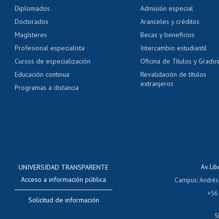
Pago de arancel y cré
Diplomados
Admisión especial
Pago de arancel y cré
Doctorados
Aranceles y créditos
Certificado de títulos 
Magísteres
Becas y beneficios
Profesional especialista
Intercambio estudiantil
Mi Uchile
Ayu
Cursos de especialización
Oficina de Títulos y Grado
Educación continua
Revalidación de títulos
extranjeros
Programas a distancia
UNIVERSIDAD TRANSPARENTE
Av. Li
Acceso a información pública
Campus
:
Andrés
+56
Solicitud de información
S