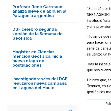
Profesor René Garreaud
“Se optó por i
analiza nieve de abril en la
SERNAGEOMIN) 
Patagonia argentina
involucró “una
y una provisió
DGF celebró segunda
versión de la Semana de
“Tuvimos que 
Geofísica
para hacer cim
serie de panel
Magíster en Ciencias
se utilizó un h
mención Geofísica inicia
nueva etapa de
Tras la instal
postulaciones
que hoy cuenta
Investigadoras/es del DGF
Un hito que, s
realizaron nueva campaña
Temuco, en ti
en Laguna del Maule
geológicos ma
Pub