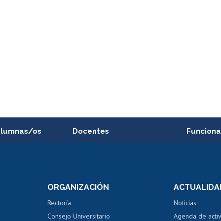
alumnas/os
Docentes
Funciona
Postulación a concursos
Cursos inte
internos de investigación
capacitació
e asignaturas
Consulta a bases de datos
Bienestar d
 de notas
ORGANIZACIÓN
ACTUALIDA
Perfeccionamiento
Portal de m
 regular
Editar Portafolio Académico
Certificado
Rectoría
Noticias
tal
Evaluación docente
Certificado
Consejo Universitario
Agenda de acti