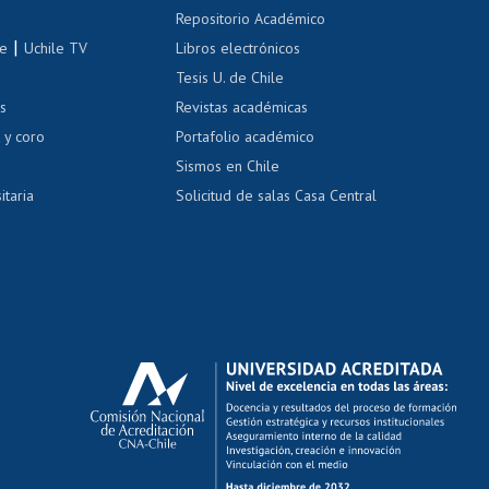
Repositorio Académico
correo uchile
|
le
Uchile TV
Libros electrónicos
nas blancas
Tesis U. de Chile
os
Revistas académicas
, sexual y violencia
Denuncias administrativas
 y coro
Portafolio académico
Sismos en Chile
itaria
Solicitud de salas Casa Central