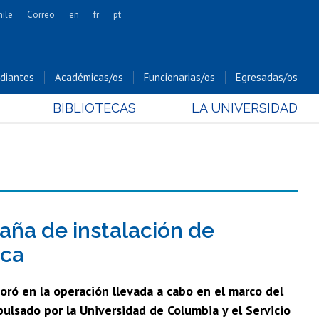
hile
Correo
en
fr
pt
Artes
Cs. Agronómicas
diantes
Académicas/os
Funcionarias/os
Egresadas/os
Cs. Forestales y Conservación
BIBLIOTECAS
LA UNIVERSIDAD
Cs. Sociales
Comunicación e Imagen
Economía y Negocios
Gobierno
Odontología
Estudios Internacionales
ña de instalación de
Bachillerato
ica
Hospital Clínico
oró en la operación llevada a cabo en el marco del
pulsado por la Universidad de Columbia y el Servicio