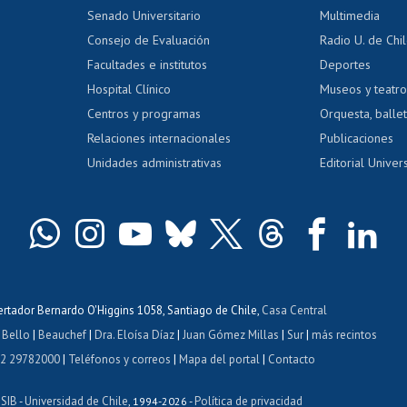
dito alumnos
honorarios
Calificación académica
Senado Universitario
Multimedia
dito exalumnos
Gestión de 
Consejo de Evaluación
Radio U. de Chi
Postulación al AUCAI
y grados
Editar pági
Facultades e institutos
Deportes
Hospital Clínico
Museos y teatr
da tecnológica
Tarjeta TUI
Wifi
Acoso laboral
s
Centros y programas
Orquesta, ballet
Relaciones internacionales
Publicaciones
Unidades administrativas
Editorial Univers
bertador Bernardo O'Higgins 1058, Santiago de Chile,
Casa Central
 Bello
|
Beauchef
|
Dra. Eloísa Díaz
|
Juan Gómez Millas
|
Sur
|
más recintos
 2 29782000
|
Teléfonos y correos
|
Mapa del portal
|
Contacto
ISIB
Universidad de Chile
Política de privacidad
-
, 1994-2026 -