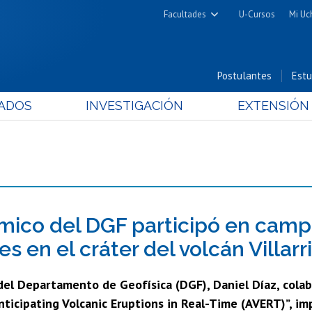
Facultades
U-Cursos
Mi Uc
Arquitectura y Urbanismo
Ciencias
Postulantes
Estu
Cs. Físicas y Matemáticas
ADOS
INVESTIGACIÓN
EXTENSIÓN
Cs. Químicas y Farmacéuticas
Cs. Veterinarias y Pecuarias
Derecho
Filosofía y Humanidades
Medicina
Estudios Avanzados en Educación
ico del DGF participó en campa
Nutrición y Tecnología de
s en el cráter del volcán Villarr
Alimentos
del Departamento de Geofísica (DGF), Daniel Díaz, colab
nticipating Volcanic Eruptions in Real-Time (AVERT)”, im