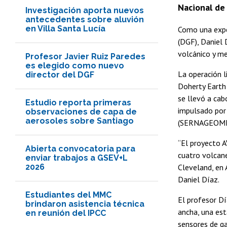
Nacional de
Investigación aporta nuevos
antecedentes sobre aluvión
en Villa Santa Lucía
Como una expe
(DGF), Daniel 
volcánico y me
Profesor Javier Ruiz Paredes
es elegido como nuevo
La operación l
director del DGF
Doherty Earth 
se llevó a cab
Estudio reporta primeras
impulsado por 
observaciones de capa de
aerosoles sobre Santiago
(SERNAGEOMI
“El proyecto A
Abierta convocatoria para
cuatro volcane
enviar trabajos a GSEV+L
2026
Cleveland, en A
Daniel Díaz.
Estudiantes del MMC
El profesor Dí
brindaron asistencia técnica
ancha, una est
en reunión del IPCC
sensores de ga