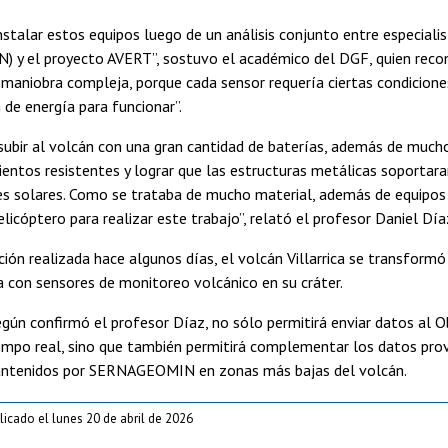
nstalar estos equipos luego de un análisis conjunto entre especiali
y el proyecto AVERT”, sostuvo el académico del DGF, quien recon
 maniobra compleja, porque cada sensor requería ciertas condicione
n de energía para funcionar”.
subir al volcán con una gran cantidad de baterías, además de muc
ientos resistentes y lograr que las estructuras metálicas soportar
es solares. Como se trataba de mucho material, además de equipos
elicóptero para realizar este trabajo”, relató el profesor Daniel Día
ación realizada hace algunos días, el volcán Villarrica se transformó
 con sensores de monitoreo volcánico en su cráter.
egún confirmó el profesor Díaz, no sólo permitirá enviar datos al 
empo real, sino que también permitirá complementar los datos prov
ntenidos por SERNAGEOMIN en zonas más bajas del volcán.
licado el lunes 20 de abril de 2026