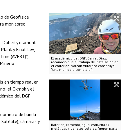
to de Geofísica
ara monitoreo
nt Doherty (Lamont
Plank y Einat Lev,
-Time (AVERT)”,
El académico del DGF, Daniel Díaz,
reconoció que el trabajo de instalación en
 Minería
el cráter del volcán Villarrica constituyó
“una maniobra compleja”.
is en tiempo real en
no: el Okmok y el
cadémico del DGF,
sismómetro de banda
Satélite), cámaras y
Baterías, cemento, agua, estructuras
metálicas y paneles solares, fueron parte