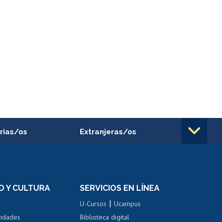
rias/os
Extranjeras/os
rnos de
Revalidación y reconocimiento
n
de títulos
el personal
Postulación al Programa de
Movilidad Estudiantil
D Y CULTURA
SERVICIOS EN LÍNEA
ovilidad interna
Inscripción de asignaturas
|
 de renta
U-Cursos
Ucampus
Cursos de español
 de renta
vidades
Biblioteca digital