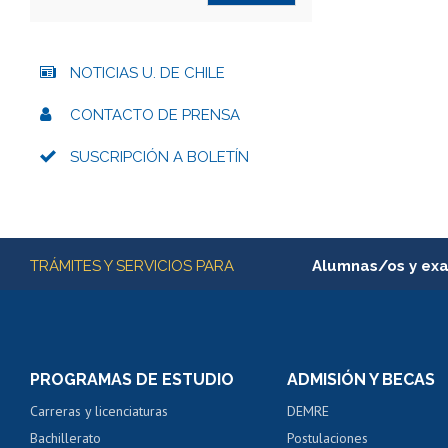
NOTICIAS U. DE CHILE
CONTACTO DE PRENSA
SUSCRIPCIÓN A BOLETÍN
Más información
TRÁMITES Y SERVICIOS PARA
Alumnas/os y ex
Matrícula en línea
Inscripción y cambio d
Consulta y certificado
PROGRAMAS DE ESTUDIO
ADMISIÓN Y BECAS
Certificado de alumno
Carreras y licenciaturas
DEMRE
Servicio médico y den
Bachillerato
Postulaciones