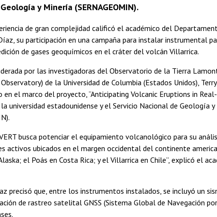
 Geología y Minería (SERNAGEOMIN).
riencia de gran complejidad calificó el académico del Departamen
Díaz, su participación en una campaña para instalar instrumental p
dición de gases geoquímicos en el cráter del volcán Villarrica.
iderada por las investigadoras del Observatorio de la Tierra Lamo
Observatory) de la Universidad de Columbia (Estados Unidos), Terry 
o en el marco del proyecto, “Anticipating Volcanic Eruptions in Real
la universidad estadounidense y el Servicio Nacional de Geología y
N).
VERT busca potenciar el equipamiento volcanológico para su anális
s activos ubicados en el margen occidental del continente america
laska; el Poás en Costa Rica; y el Villarrica en Chile”, explicó el a
az precisó que, entre los instrumentos instalados, se incluyó un 
ación de rastreo satelital GNSS (Sistema Global de Navegación por 
ses.