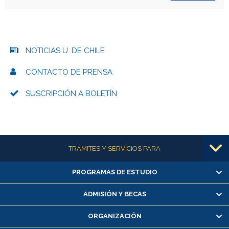
NOTICIAS U. DE CHILE
CONTACTO DE PRENSA
SUSCRIPCIÓN A BOLETÍN
Más información
TRÁMITES Y SERVICIOS PARA
PROGRAMAS DE ESTUDIO
Alumnas/os y exalumnas/os
Matrícula en línea
ADMISIÓN Y BECAS
Inscripción y cambio de asignaturas
ORGANIZACIÓN
Consulta y certificado de notas