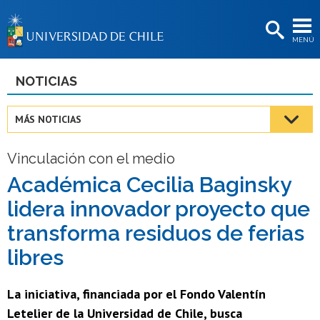
EXTENSIÓN
MENÚ
BIBLIOTECAS
LA UNIVERSIDAD
NOTICIAS
Postulantes
MÁS NOTICIAS
Estudiantes
Vinculación con el medio
Académicas/os
Académica Cecilia Baginsky
Funcionarias/os
lidera innovador proyecto que
Egresadas/os
transforma residuos de ferias
libres
La iniciativa, financiada por el Fondo Valentín
Letelier de la Universidad de Chile, busca