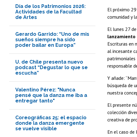
Día de los Patrimonios 2026:
El próximo 29 
Actividades de la Facultad
comunidad y la 
de Artes
El lunes 27 de
Gerardo Garrido: “Uno de mis
lanzamiento d
sueños siempre ha sido
Escrituras en 
poder bailar en Europa”
al incesante c
patrimoniales
U. de Chile presenta nuevo
responsable de
podcast “Degustar lo que se
escucha”
Y añade: “Mant
búsqueda de un
Valentino Pérez: "Nunca
nuestra concep
pensé que la danza me iba a
entregar tanto"
El presente n
colección dive
Coreográficas 25: el espacio
creativa de pr
donde la danza emergente
se vuelve visible
En el caso de 