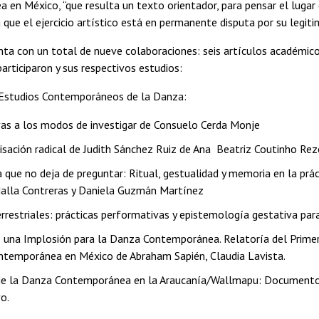
en México, “que resulta un texto orientador, para pensar el lugar d
 que el ejercicio artístico está en permanente disputa por su legit
nta con un total de nueve colaboraciones: seis artículos académicos 
articiparon y sus respectivos estudios:
Estudios Contemporáneos de la Danza:
vas a los modos de investigar de Consuelo Cerda Monje
isación radical de Judith Sánchez Ruiz de Ana Beatriz Coutinho Re
 que no deja de preguntar: Ritual, gestualidad y memoria en la prác
alla Contreras y Daniela Guzmán Martínez
rrestriales: prácticas performativas y epistemología gestativa para
: una Implosión para la Danza Contemporánea. Relatoría del Primer
temporánea en México de Abraham Sapién, Claudia Lavista.
de la Danza Contemporánea en la Araucanía/Wallmapu: Documentos
o.