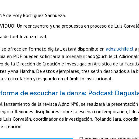
 de Poly Rodríguez Sanhueza.
IDUO: Un reencuentro y una propuesta en proceso de Luis Corvalán
a de Joel Inzunza Leal.
e se ofrece en formato digital, estará disponible en
adnz.uchile.cl
a 
opia en PDF pueden solicitarla a lorenahurtado@uchile.cl. Adiciona
yo de la Dirección de Creación e Investigación Artística de la Facult
es y Ana Harcha. De estos ejemplares, tres serán destinados a la bi
a su circulación y resguardo en el ámbito institucional.
forma de escuchar la danza: Podcast Degusta
l lanzamiento de la revista A.dnz Nº8, se realizará la presentación
egar reflexiones disciplinares sobre la escena contemporánea, lider
 Luis Corvalán, coordinador de investigación, Rolando Jara, coordina
e creación.
El proyecto busca compartir 