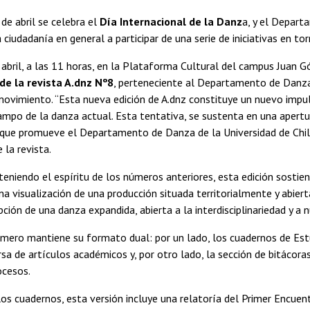
de abril se celebra el
Día Internacional de la Danz
a, y el Depart
ciudadanía en general a participar de una serie de iniciativas en tor
 abril, a las 11 horas, en la Plataforma Cultural del campus Juan Gó
e la revista A.dnz Nº8
, perteneciente al Departamento de Danza
movimiento. “Esta nueva edición de A.dnz constituye un nuevo impu
ampo de la danza actual. Esta tentativa, se sustenta en una apertur
 que promueve el Departamento de Danza de la Universidad de Chil
 la revista.
eniendo el espíritu de los números anteriores, esta edición sostien
a visualización de una producción situada territorialmente y abier
ción de una danza expandida, abierta a la interdisciplinariedad y 
úmero mantiene su formato dual: por un lado, los cuadernos de Es
rsa de artículos académicos y, por otro lado, la sección de bitácor
ocesos.
los cuadernos, esta versión incluye una relatoría del Primer Encue