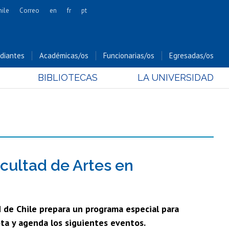
hile
Correo
en
fr
pt
Artes
Cs. Agronómicas
diantes
Académicas/os
Funcionarias/os
Egresadas/os
Cs. Forestales y Conservación
BIBLIOTECAS
LA UNIVERSIDAD
Cs. Sociales
Comunicación e Imagen
Economía y Negocios
Gobierno
Odontología
Estudios Internacionales
acultad de Artes en
Bachillerato
Hospital Clínico
 de Chile prepara un programa especial para
ota y agenda los siguientes eventos.