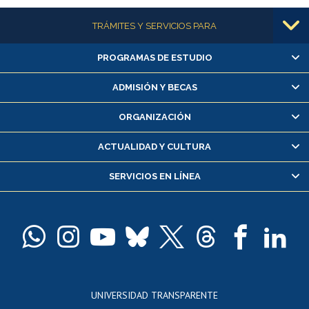
Más información
TRÁMITES Y SERVICIOS PARA
PROGRAMAS DE ESTUDIO
Alumnas/os y exalumnas/os
Matrícula en línea
ADMISIÓN Y BECAS
Inscripción y cambio de asignaturas
ORGANIZACIÓN
Consulta y certificado de notas
Certificado de alumno regular
ACTUALIDAD Y CULTURA
Servicio médico y dental
SERVICIOS EN LÍNEA
Pago de arancel y crédito alumnos
Pago de arancel y crédito exalumnos
Certificado de títulos y grados
Docentes
Postulación a concursos internos de investigación
Consulta a bases de datos
UNIVERSIDAD TRANSPARENTE
Perfeccionamiento