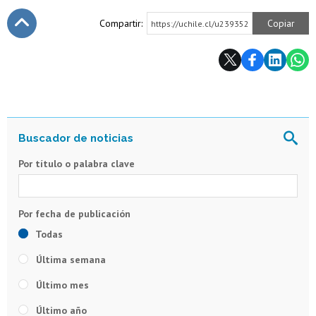
Compartir:
Copiar
https://uchile.cl/u239352
Subir
Por título o palabra clave
Todas
Última semana
Último mes
Último año