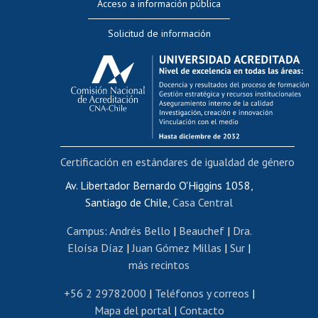
Acceso a información pública
Editar Portafolio Académico
Solicitud de información
Evaluación docente
Calificación académica
Postulación al AUCAI
Funcionarias/os
Cursos internos de capacitación
Bienestar del personal
Certificación en estándares de igualdad de género
Portal de movilidad interna
Certificado de renta
Av. Libertador Bernardo O'Higgins 1058,
Santiago de Chile,
Casa Central
Certificado de renta honorarios
Gestión de correo uchile
Campus
:
Andrés Bello
|
Beauchef
|
Dra.
Editar páginas blancas
Eloísa Díaz
|
Juan Gómez Millas
|
Sur
|
más recintos
Extranjeras/os
Revalidación y reconocimiento de títulos
+56 2 29782000
|
Teléfonos y correos
|
Mapa del portal
|
Contacto
Postulación al Programa de Movilidad Estudiantil