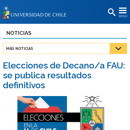
EXTENSIÓN
MENÚ
BIBLIOTECAS
LA UNIVERSIDAD
NOTICIAS
Postulantes
MÁS NOTICIAS
Estudiantes
Elecciones de Decano/a FAU:
Académicas/os
se publica resultados
Funcionarias/os
definitivos
Egresadas/os