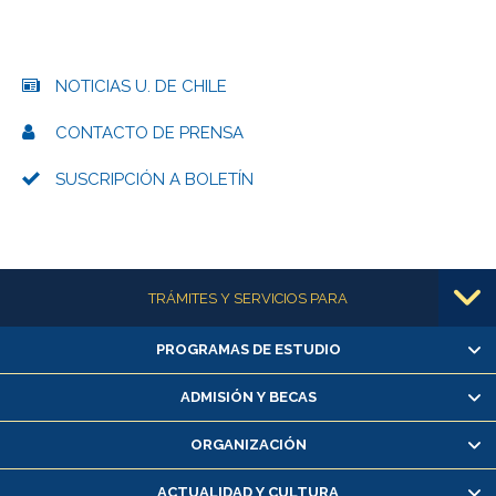
NOTICIAS U. DE CHILE
CONTACTO DE PRENSA
SUSCRIPCIÓN A BOLETÍN
Más información
TRÁMITES Y SERVICIOS PARA
PROGRAMAS DE ESTUDIO
Alumnas/os y exalumnas/os
Matrícula en línea
ADMISIÓN Y BECAS
Inscripción y cambio de asignaturas
ORGANIZACIÓN
Consulta y certificado de notas
Certificado de alumno regular
ACTUALIDAD Y CULTURA