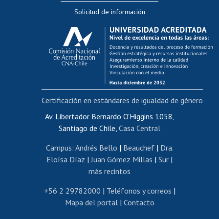
Solicitud de información
Evaluación docente
Calificación académica
Postulación al AUCAI
Funcionarias/os
Cursos internos de capacitación
Bienestar del personal
Certificación en estándares de igualdad de género
Portal de movilidad interna
Certificado de renta
Av. Libertador Bernardo O'Higgins 1058,
Santiago de Chile,
Casa Central
Certificado de renta honorarios
Gestión de correo uchile
Campus
:
Andrés Bello
|
Beauchef
|
Dra.
Editar páginas blancas
Eloísa Díaz
|
Juan Gómez Millas
|
Sur
|
más recintos
Extranjeras/os
Revalidación y reconocimiento de títulos
+56 2 29782000
|
Teléfonos y correos
|
Mapa del portal
|
Contacto
Postulación al Programa de Movilidad Estudiantil
Inscripción de asignaturas