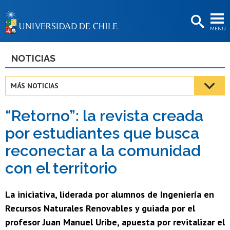
EXTENSIÓN
MENÚ
BIBLIOTECAS
LA UNIVERSIDAD
NOTICIAS
Postulantes
MÁS NOTICIAS
Estudiantes
“Retorno”: la revista creada
Académicas/os
por estudiantes que busca
Funcionarias/os
reconectar a la comunidad
Egresadas/os
con el territorio
La iniciativa, liderada por alumnos de Ingeniería en
Recursos Naturales Renovables y guiada por el
profesor Juan Manuel Uribe, apuesta por revitalizar el