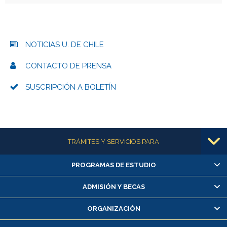
NOTICIAS U. DE CHILE
CONTACTO DE PRENSA
SUSCRIPCIÓN A BOLETÍN
Más información
TRÁMITES Y SERVICIOS PARA
PROGRAMAS DE ESTUDIO
Alumnas/os y exalumnas/os
Matrícula en línea
ADMISIÓN Y BECAS
Inscripción y cambio de asignaturas
ORGANIZACIÓN
Consulta y certificado de notas
Certificado de alumno regular