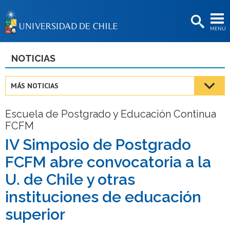
EXTENSIÓN
MENÚ
BIBLIOTECAS
LA UNIVERSIDAD
NOTICIAS
Postulantes
MÁS NOTICIAS
Estudiantes
Escuela de Postgrado y Educación Continua
Académicas/os
FCFM
Funcionarias/os
IV Simposio de Postgrado
FCFM abre convocatoria a la
Egresadas/os
U. de Chile y otras
instituciones de educación
superior