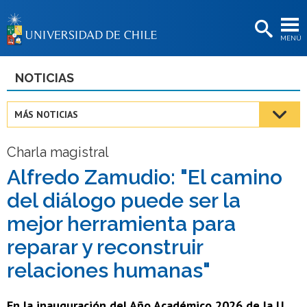
EXTENSIÓN
MENÚ
BIBLIOTECAS
LA UNIVERSIDAD
NOTICIAS
Postulantes
MÁS NOTICIAS
Estudiantes
Charla magistral
Académicas/os
Alfredo Zamudio: "El camino
Funcionarias/os
del diálogo puede ser la
Egresadas/os
mejor herramienta para
reparar y reconstruir
relaciones humanas"
En la inauguración del Año Académico 2026 de la U.