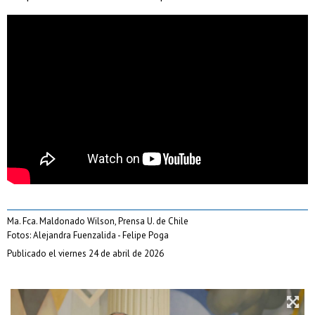
Ma. Fca. Maldonado Wilson, Prensa U. de Chile
Fotos: Alejandra Fuenzalida - Felipe Poga
Publicado el viernes 24 de abril de 2026