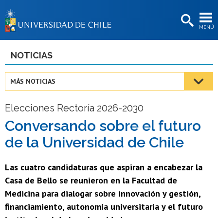
EXTENSIÓN
MENÚ
BIBLIOTECAS
LA UNIVERSIDAD
NOTICIAS
Postulantes
MÁS NOTICIAS
Estudiantes
Elecciones Rectoría 2026-2030
Académicas/os
Conversando sobre el futuro
Funcionarias/os
de la Universidad de Chile
Egresadas/os
Las cuatro candidaturas que aspiran a encabezar la
Casa de Bello se reunieron en la Facultad de
Medicina para dialogar sobre innovación y gestión,
financiamiento, autonomía universitaria y el futuro