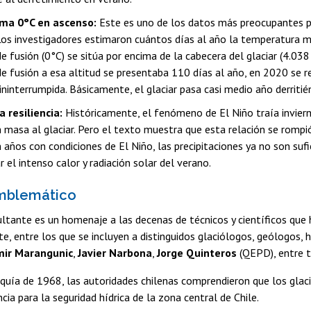
rma 0°C en ascenso:
Este es uno de los datos más preocupantes p
 Los investigadores estimaron cuántos días al año la temperatura m
e fusión (0°C) se sitúa por encima de la cabecera del glaciar (4.038
de fusión a esa altitud se presentaba 110 días al año, en 2020 se r
ininterrumpida. Básicamente, el glaciar pasa casi medio año derritié
la resiliencia:
Históricamente, el fenómeno de El Niño traía invier
 masa al glaciar. Pero el texto muestra que esta relación se romp
 años con condiciones de El Niño, las precipitaciones ya no son sufi
el intenso calor y radiación solar del verano.
emblemático
ultante es un homenaje a las decenas de técnicos y científicos que
e, entre los que se incluyen a distinguidos glaciólogos, geólogos, h
ir Marangunic
,
Javier Narbona
,
Jorge Quinteros
(QEPD), entre t
equía de 1968, las autoridades chilenas comprendieron que los glac
ia para la seguridad hídrica de la zona central de Chile.