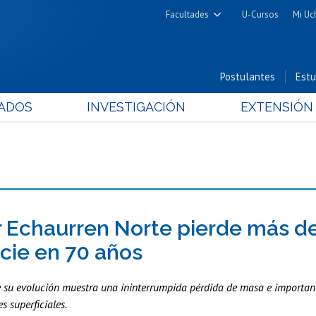
Facultades
U-Cursos
Mi Uc
Arquitectura y Urbanismo
Ciencias
Postulantes
Estu
Cs. Físicas y Matemáticas
ADOS
INVESTIGACIÓN
EXTENSIÓN
Cs. Químicas y Farmacéuticas
Cs. Veterinarias y Pecuarias
Derecho
Filosofía y Humanidades
Medicina
Estudios Avanzados en Educación
r Echaurren Norte pierde más de
Nutrición y Tecnología de
icie en 70 años
Alimentos
e su evolución muestra una ininterrumpida pérdida de masa e importan
s superficiales.