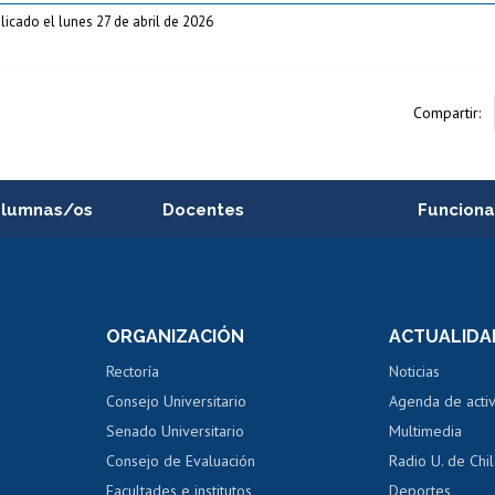
licado el lunes 27 de abril de 2026
Compartir:
alumnas/os
Docentes
Funciona
Postulación a concursos
Cursos inte
internos de investigación
capacitació
e asignaturas
Consulta a bases de datos
Bienestar d
 de notas
ORGANIZACIÓN
ACTUALIDA
Perfeccionamiento
Portal de m
 regular
Editar Portafolio Académico
Certificado
Rectoría
Noticias
tal
Evaluación docente
Certificado
Consejo Universitario
Agenda de acti
dito alumnos
honorarios
Calificación académica
Senado Universitario
Multimedia
dito exalumnos
Gestión de 
Consejo de Evaluación
Radio U. de Chi
Postulación al AUCAI
y grados
Editar pági
Facultades e institutos
Deportes