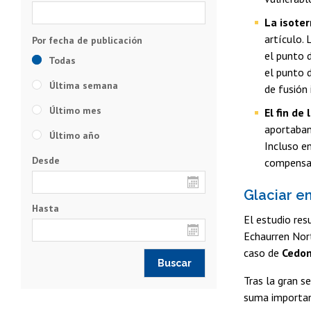
La isote
artículo.
el punto d
Todas
el punto 
Última semana
de fusión 
Último mes
El fin de 
aportaban
Último año
Incluso en
Desde
compensar 
Glaciar 
Hasta
El estudio res
Echaurren Nort
caso de
Cedom
Tras la gran s
suma importanc