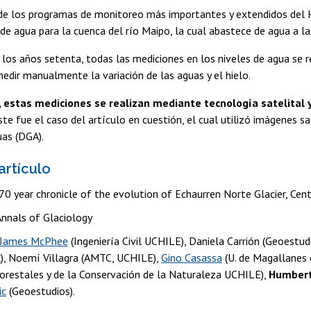
de los programas de monitoreo más importantes y extendidos del He
de agua para la cuenca del río Maipo, la cual abastece de agua a l
los años setenta, todas las mediciones en los niveles de agua se re
edir manualmente la variación de las aguas y el hielo.
 estas mediciones se realizan mediante tecnología satelital 
Este fue el caso del artículo en cuestión, el cual utilizó imágenes s
uas (DGA).
artículo
70 year chronicle of the evolution of Echaurren Norte Glacier, Cent
nnals of Glaciology
James McPhee
(Ingeniería Civil UCHILE), Daniela Carrión (Geoestud
al), Noemí Villagra (AMTC, UCHILE),
Gino Casassa
(U. de Magallanes e
Forestales y de la Conservación de la Naturaleza UCHILE),
Humbert
ic
(Geoestudios).