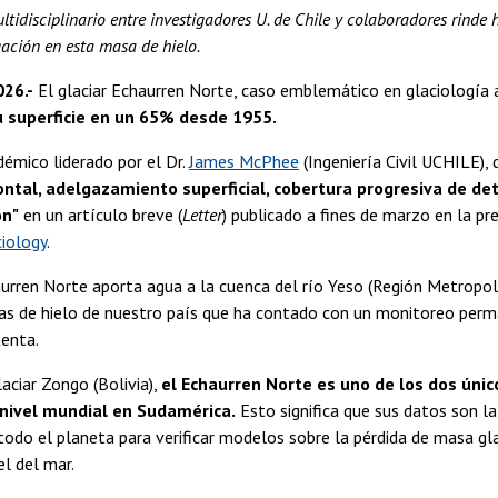
ltidisciplinario entre investigadores U. de Chile y colaboradores rind
gación en esta masa de hielo.
026.-
El glaciar Echaurren Norte, caso emblemático en glaciología 
u superficie en un 65% desde 1955.
émico liderado por el Dr.
James McPhee
(Ingeniería Civil UCHILE), 
ontal, adelgazamiento superficial, cobertura progresiva de det
ón"
en un artículo breve (
Letter
) publicado a fines de marzo en la pre
ciology
.
aurren Norte aporta agua a la cuenca del río Yeso (Región Metropoli
as de hielo de nuestro país que ha contado con un monitoreo perm
tenta.
laciar Zongo (Bolivia),
el Echaurren Norte es uno de los dos único
 nivel mundial en Sudamérica.
Esto significa que sus datos son la
 todo el planeta para verificar modelos sobre la pérdida de masa gl
el del mar.