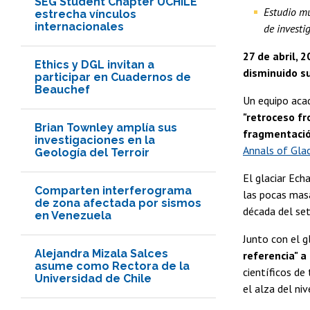
SEG Student Chapter UCHILE
Estudio mu
estrecha vínculos
internacionales
de investi
27 de abril, 2
Ethics y DGL invitan a
disminuido s
participar en Cuadernos de
Beauchef
Un equipo acad
"retroceso fr
Brian Townley amplía sus
fragmentaci
investigaciones en la
Annals of Gla
Geología del Terroir
El glaciar Ech
Comparten interferograma
las pocas mas
de zona afectada por sismos
década del se
en Venezuela
Junto con el g
Alejandra Mizala Salces
referencia" a
asume como Rectora de la
científicos de
Universidad de Chile
el alza del niv