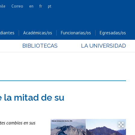
hile
Correo
en
fr
pt
Artes
Cs. Agronómicas
diantes
Académicas/os
Funcionarias/os
Egresadas/os
Cs. Forestales y Conservación
BIBLIOTECAS
LA UNIVERSIDAD
Cs. Sociales
Comunicación e Imagen
Economía y Negocios
Gobierno
Odontología
Estudios Internacionales
 la mitad de su
Bachillerato
Hospital Clínico
tes cambios en sus