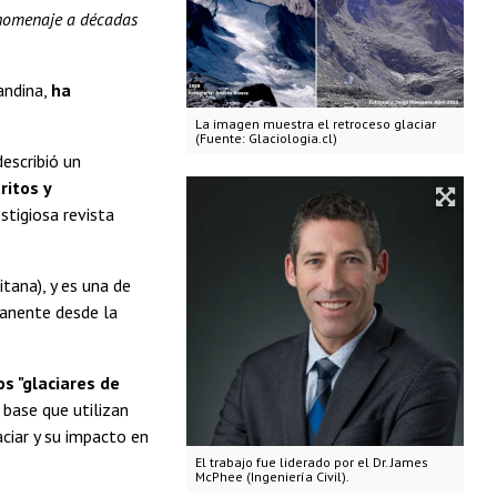
e homenaje a décadas
andina,
ha
La imagen muestra el retroceso glaciar
(Fuente: Glaciologia.cl)
describió un
ritos y
stigiosa revista
tana), y es una de
anente desde la
s "glaciares de
 base que utilizan
aciar y su impacto en
El trabajo fue liderado por el Dr. James
McPhee (Ingeniería Civil).