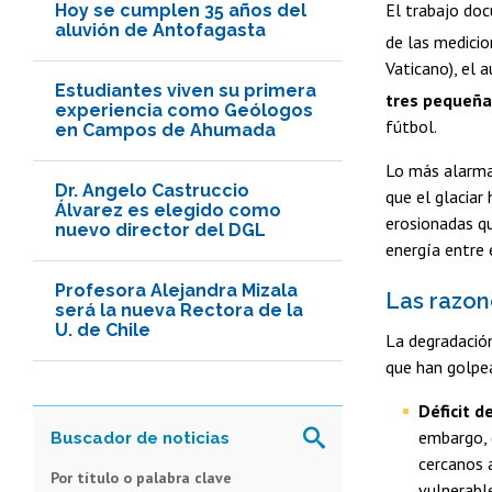
El trabajo doc
Hoy se cumplen 35 años del
aluvión de Antofagasta
de las medici
Vaticano), el
Estudiantes viven su primera
tres pequeña
experiencia como Geólogos
fútbol.
en Campos de Ahumada
Lo más alarman
Dr. Angelo Castruccio
que el glaciar
Álvarez es elegido como
erosionadas q
nuevo director del DGL
energía entre 
Profesora Alejandra Mizala
Las razon
será la nueva Rectora de la
U. de Chile
La degradación
que han golpe
Déficit d
embargo, 
cercanos 
Por título o palabra clave
vulnerabl