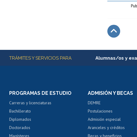
Pub
Subir
Más información
TRÁMITES Y SERVICIOS PARA
Alumnas/os y ex
Matrícula en línea
Inscripción y cambio d
Consulta y certificado
PROGRAMAS DE ESTUDIO
ADMISIÓN Y BECAS
Certificado de alumno
Carreras y licenciaturas
DEMRE
Servicio médico y den
Bachillerato
Postulaciones
Pago de arancel y cré
Diplomados
Admisión especial
Pago de arancel y cré
Doctorados
Aranceles y créditos
Certificado de títulos 
Magísteres
Becas y beneficios