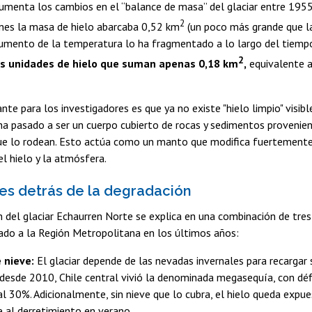
umenta los cambios en el “balance de masa” del glaciar entre 1955 y
2
ones la masa de hielo abarcaba 0,52 km
(un poco más grande que la
 aumento de la temperatura lo ha fragmentado a lo largo del tiemp
2
s unidades de hielo que suman apenas 0,18 km
,
equivalente a
te para los investigadores es que ya no existe "hielo limpio" visible
 ha pasado a ser un cuerpo cubierto de rocas y sedimentos provenien
ue lo rodean. Esto actúa como un manto que modifica fuertemente
el hielo y la atmósfera.
es detrás de la degradación
 del glaciar Echaurren Norte se explica en una combinación de tres
ado a la Región Metropolitana en los últimos años:
e nieve:
El glaciar depende de las nevadas invernales para recargar 
desde 2010, Chile central vivió la denominada megasequía, con défi
al 30%. Adicionalmente, sin nieve que lo cubra, el hielo queda expu
e al derretimiento en verano.