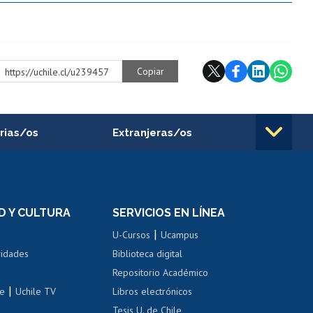
Copiar
https://uchile.cl/u239457
rias/os
Extranjeras/os
rnos de
Revalidación y reconocimiento
n
de títulos
el personal
Postulación al Programa de
Movilidad Estudiantil
D Y CULTURA
SERVICIOS EN LÍNEA
ovilidad interna
Inscripción de asignaturas
|
 de renta
U-Cursos
Ucampus
Cursos de español
 de renta
vidades
Biblioteca digital
Repositorio Académico
correo uchile
|
le
Uchile TV
Libros electrónicos
nas blancas
Tesis U. de Chile