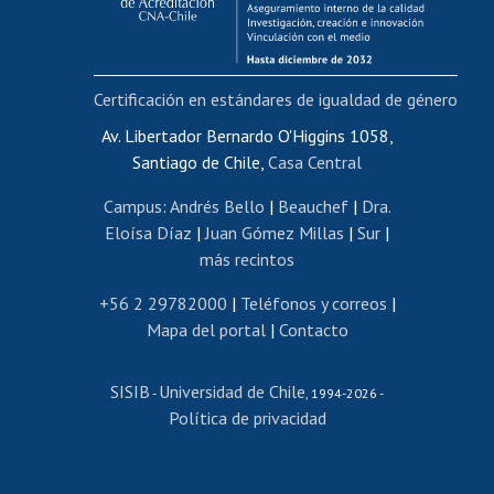
Funcionarias/os
Cursos internos de capacitación
Bienestar del personal
Certificación en estándares de igualdad de género
Portal de movilidad interna
Certificado de renta
Av. Libertador Bernardo O'Higgins 1058,
Santiago de Chile,
Casa Central
Certificado de renta honorarios
Gestión de correo uchile
Campus
:
Andrés Bello
|
Beauchef
|
Dra.
Editar páginas blancas
Eloísa Díaz
|
Juan Gómez Millas
|
Sur
|
más recintos
Extranjeras/os
Revalidación y reconocimiento de títulos
+56 2 29782000
|
Teléfonos y correos
|
Mapa del portal
|
Contacto
Postulación al Programa de Movilidad Estudiantil
Inscripción de asignaturas
SISIB
Universidad de Chile
Cursos de español
-
, 1994-2026 -
Política de privacidad
Mi Uchile
Ayuda tecnológica
Tarjeta TUI
Wifi
Acoso laboral, sexual y violencia