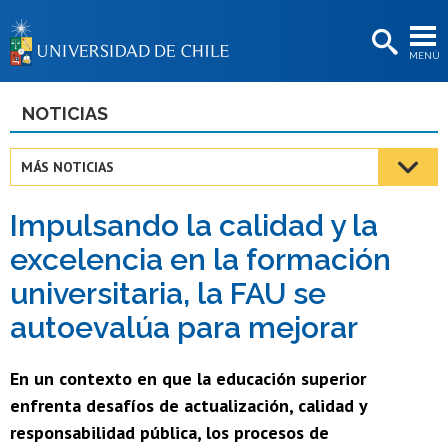
EXTENSIÓN
MENÚ
BIBLIOTECAS
LA UNIVERSIDAD
NOTICIAS
Postulantes
MÁS NOTICIAS
Estudiantes
Impulsando la calidad y la
Académicas/os
excelencia en la formación
Funcionarias/os
universitaria, la FAU se
Egresadas/os
autoevalúa para mejorar
En un contexto en que la educación superior
enfrenta desafíos de actualización, calidad y
responsabilidad pública, los procesos de