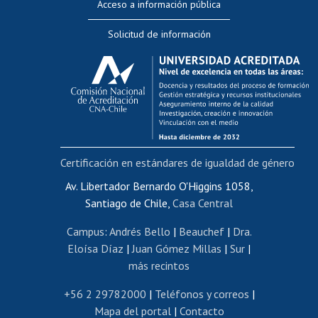
Acceso a información pública
Editar Portafolio Académico
Solicitud de información
Evaluación docente
Calificación académica
Postulación al AUCAI
Funcionarias/os
Cursos internos de capacitación
Bienestar del personal
Certificación en estándares de igualdad de género
Portal de movilidad interna
Certificado de renta
Av. Libertador Bernardo O'Higgins 1058,
Santiago de Chile,
Casa Central
Certificado de renta honorarios
Gestión de correo uchile
Campus
:
Andrés Bello
|
Beauchef
|
Dra.
Editar páginas blancas
Eloísa Díaz
|
Juan Gómez Millas
|
Sur
|
más recintos
Extranjeras/os
Revalidación y reconocimiento de títulos
+56 2 29782000
|
Teléfonos y correos
|
Mapa del portal
|
Contacto
Postulación al Programa de Movilidad Estudiantil