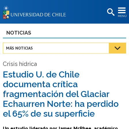
EXTENSIÓN
MENÚ
BIBLIOTECAS
LA UNIVERSIDAD
NOTICIAS
Postulantes
MÁS NOTICIAS
Estudiantes
Crisis hídrica
Académicas/os
Estudio U. de Chile
Funcionarias/os
documenta crítica
Egresadas/os
fragmentación del Glaciar
Echaurren Norte: ha perdido
el 65% de su superficie
Un estudio liderado por James McPhee, académico