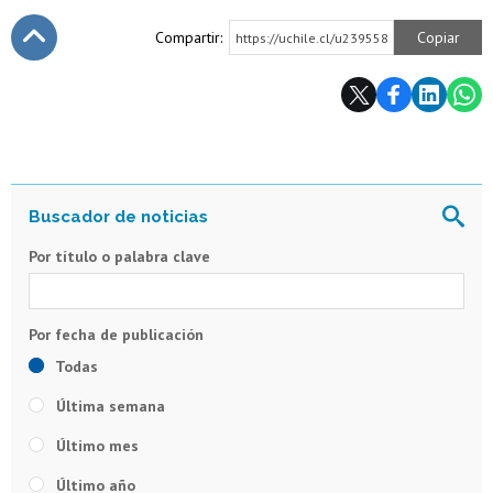
Compartir:
Copiar
https://uchile.cl/u239558
Subir
Por título o palabra clave
Todas
Última semana
Último mes
Último año