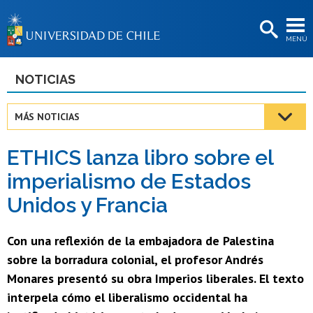
EXTENSIÓN
MENÚ
BIBLIOTECAS
LA UNIVERSIDAD
NOTICIAS
Postulantes
MÁS NOTICIAS
Estudiantes
ETHICS lanza libro sobre el
Académicas/os
imperialismo de Estados
Funcionarias/os
Unidos y Francia
Egresadas/os
Con una reflexión de la embajadora de Palestina
sobre la borradura colonial, el profesor Andrés
Monares presentó su obra Imperios liberales. El texto
interpela cómo el liberalismo occidental ha