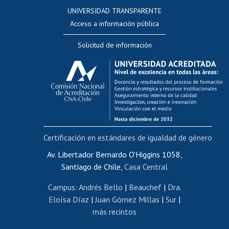
Consulta a bases de datos
UNIVERSIDAD TRANSPARENTE
Perfeccionamiento
Acceso a información pública
Editar Portafolio Académico
Solicitud de información
Evaluación docente
Calificación académica
Postulación al AUCAI
Funcionarias/os
Cursos internos de capacitación
Bienestar del personal
Certificación en estándares de igualdad de género
Portal de movilidad interna
Certificado de renta
Av. Libertador Bernardo O'Higgins 1058,
Santiago de Chile,
Casa Central
Certificado de renta honorarios
Gestión de correo uchile
Campus
:
Andrés Bello
|
Beauchef
|
Dra.
Editar páginas blancas
Eloísa Díaz
|
Juan Gómez Millas
|
Sur
|
más recintos
Extranjeras/os