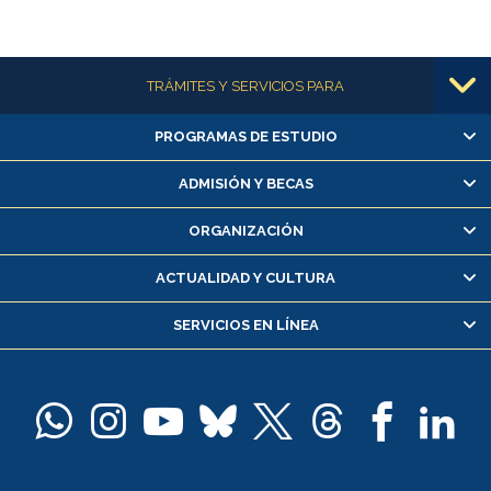
Más información
TRÁMITES Y SERVICIOS PARA
PROGRAMAS DE ESTUDIO
Alumnas/os y exalumnas/os
Matrícula en línea
ADMISIÓN Y BECAS
Inscripción y cambio de asignaturas
ORGANIZACIÓN
Consulta y certificado de notas
Certificado de alumno regular
ACTUALIDAD Y CULTURA
Servicio médico y dental
SERVICIOS EN LÍNEA
Pago de arancel y crédito alumnos
Pago de arancel y crédito exalumnos
Certificado de títulos y grados
Docentes
Postulación a concursos internos de investigación