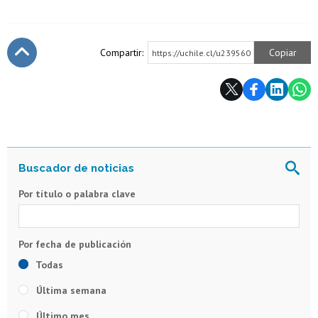
Compartir:
Copiar
https://uchile.cl/u239560
Subir
Por título o palabra clave
Todas
Última semana
Último mes