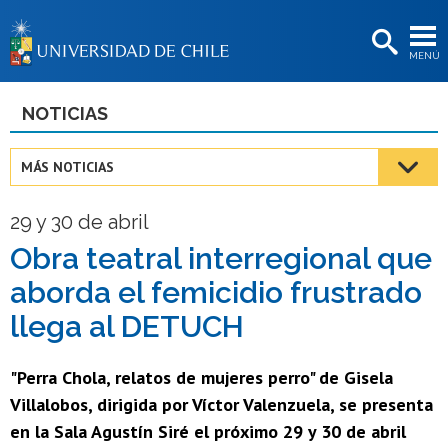
EXTENSIÓN
MENÚ
BIBLIOTECAS
LA UNIVERSIDAD
NOTICIAS
Postulantes
MÁS NOTICIAS
Estudiantes
29 y 30 de abril
Académicas/os
Obra teatral interregional que
Funcionarias/os
aborda el femicidio frustrado
Egresadas/os
llega al DETUCH
"Perra Chola, relatos de mujeres perro" de Gisela
Villalobos, dirigida por Víctor Valenzuela, se presenta
en la Sala Agustín Siré el próximo 29 y 30 de abril