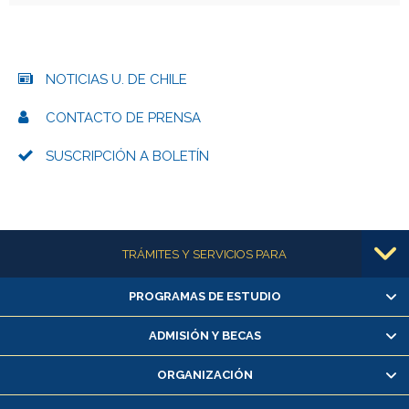
NOTICIAS U. DE CHILE
CONTACTO DE PRENSA
SUSCRIPCIÓN A BOLETÍN
Más información
TRÁMITES Y SERVICIOS PARA
PROGRAMAS DE ESTUDIO
Alumnas/os y exalumnas/os
Matrícula en línea
ADMISIÓN Y BECAS
Inscripción y cambio de asignaturas
ORGANIZACIÓN
Consulta y certificado de notas
Certificado de alumno regular