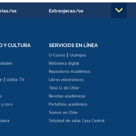
rias/os
Extranjeras/os
rnos de
Revalidación y reconocimiento
n
de títulos
el personal
Postulación al Programa de
Movilidad Estudiantil
D Y CULTURA
SERVICIOS EN LÍNEA
ovilidad interna
Inscripción de asignaturas
|
 de renta
U-Cursos
Ucampus
Cursos de español
 de renta
vidades
Biblioteca digital
Repositorio Académico
correo uchile
|
le
Uchile TV
Libros electrónicos
nas blancas
Tesis U. de Chile
os
Revistas académicas
, sexual y violencia
Denuncias administrativas
 y coro
Portafolio académico
Sismos en Chile
itaria
Solicitud de salas Casa Central