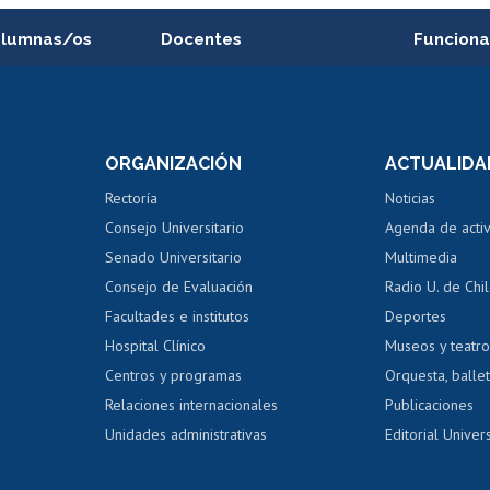
alumnas/os
Docentes
Funciona
Postulación a concursos
Cursos inte
internos de investigación
capacitació
e asignaturas
Consulta a bases de datos
Bienestar d
 de notas
ORGANIZACIÓN
ACTUALIDA
Perfeccionamiento
Portal de m
 regular
Editar Portafolio Académico
Certificado
Rectoría
Noticias
tal
Evaluación docente
Certificado
Consejo Universitario
Agenda de acti
dito alumnos
honorarios
Calificación académica
Senado Universitario
Multimedia
dito exalumnos
Gestión de 
Consejo de Evaluación
Radio U. de Chi
Postulación al AUCAI
y grados
Editar pági
Facultades e institutos
Deportes
Hospital Clínico
Museos y teatr
da tecnológica
Tarjeta TUI
Wifi
Acoso laboral
s
Centros y programas
Orquesta, ballet
Relaciones internacionales
Publicaciones
Unidades administrativas
Editorial Univers