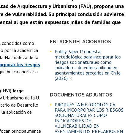
cultad de Arquitectura y Urbanismo (FAU), propone una
e de vulnerabilidad. Su principal conclusión advierte
ental al que están expuestas miles de familias que
ENLACES RELACIONADOS
s, conocidos como
do por la académica
Policy Paper Propuesta
metodológica para incorporar los
 la Naturaleza de la
riesgos socionaturales como
rporar los riesgos
indicadores de vulnerabilidad en
que busca aportar a
asentamientos precarios en Chile
(2026)
 (INVI)
Jorge
DOCUMENTOS ADJUNTOS
y Urbanismo de la U.
PROPUESTA METODOLÓGICA
sterio de Desarrollo
PARA INCORPORAR LOS RIESGOS
 la aplicación de
SOCIONATURALES COMO
INDICADORES DE
VULNERABILIDAD EN
nfocan principalmente
ASENTAMIENTOS PRECARIOS EN