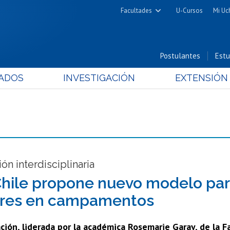
Facultades
U-Cursos
Mi Uc
Arquitectura y Urbanismo
Ciencias
Postulantes
Estu
Cs. Físicas y Matemáticas
ADOS
INVESTIGACIÓN
EXTENSIÓN
Cs. Químicas y Farmacéuticas
Cs. Veterinarias y Pecuarias
Derecho
Filosofía y Humanidades
Medicina
Estudios Avanzados en Educación
ón interdisciplinaria
Nutrición y Tecnología de
Chile propone nuevo modelo par
Alimentos
tres en campamentos
ción, liderada por la académica Rosemarie Garay, de la F