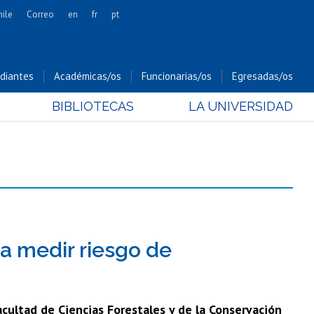
hile
Correo
en
fr
pt
Artes
Cs. Agronómicas
diantes
Académicas/os
Funcionarias/os
Egresadas/os
Cs. Forestales y Conservación
BIBLIOTECAS
LA UNIVERSIDAD
Cs. Sociales
Comunicación e Imagen
Economía y Negocios
Gobierno
Odontología
Estudios Internacionales
Bachillerato
a medir riesgo de
Hospital Clínico
acultad de Ciencias Forestales y de la Conservación