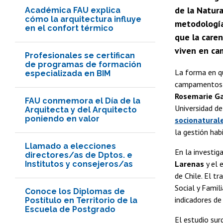
de la Natura
Académica FAU explica
cómo la arquitectura influye
metodología 
en el confort térmico
que la care
viven en ca
Profesionales se certifican
de programas de formación
La forma en q
especializada en BIM
campamentos, 
Rosemarie G
FAU conmemora el Día de la
Universidad de
Arquitecta y del Arquitecto
poniendo en valor
socionatural
la gestión hab
Llamado a elecciones
En la investig
directores/as de Dptos. e
Larenas
y el
Institutos y consejeros/as
de Chile. El t
Social y Famili
Conoce los Diplomas de
indicadores de
Postítulo en Territorio de la
Escuela de Postgrado
El estudio sur