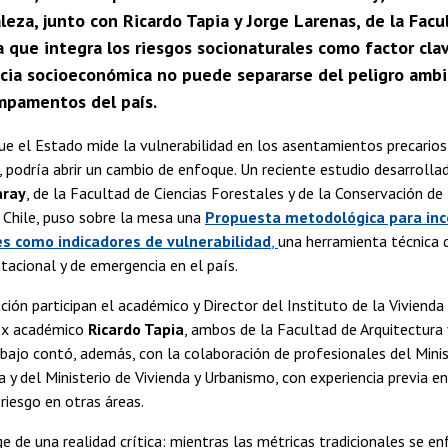
leza, junto con Ricardo Tapia y Jorge Larenas, de la Fa
que integra los riesgos socionaturales como factor clav
ncia socioeconómica no puede separarse del peligro ambi
mpamentos del país.
ue el Estado mide la vulnerabilidad en los asentamientos precario
podría abrir un cambio de enfoque. Un reciente estudio desarrolla
aray
, de la Facultad de Ciencias Forestales y de la Conservación de
 Chile, puso sobre la mesa una
Propuesta metodológica para inco
es como indicadores de vulnerabilidad
,
una herramienta técnica 
itacional y de emergencia en el país.
ación participan el académico y Director del Instituto de la Vivienda
 ex académico
Ricardo Tapia
, ambos de la Facultad de Arquitectura 
rabajo contó, además, con la colaboración de profesionales del Mini
a y del Ministerio de Vivienda y Urbanismo, con experiencia previa en
 riesgo en otras áreas.
ge de una realidad crítica: mientras las métricas tradicionales se e