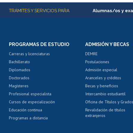
Más información
TRÁMITES Y SERVICIOS PARA
Alumnas/os y ex
Matrícula en línea
Inscripción y cambio d
Consulta y certificado
PROGRAMAS DE ESTUDIO
ADMISIÓN Y BECAS
Certificado de alumno
Carreras y licenciaturas
DEMRE
Servicio médico y den
Bachillerato
Postulaciones
Pago de arancel y cré
Diplomados
Admisión especial
Pago de arancel y cré
Doctorados
Aranceles y créditos
Certificado de títulos 
Magísteres
Becas y beneficios
Profesional especialista
Intercambio estudiantil
Mi Uchile
Ayu
Cursos de especialización
Oficina de Títulos y Grado
Educación continua
Revalidación de títulos
extranjeros
Programas a distancia