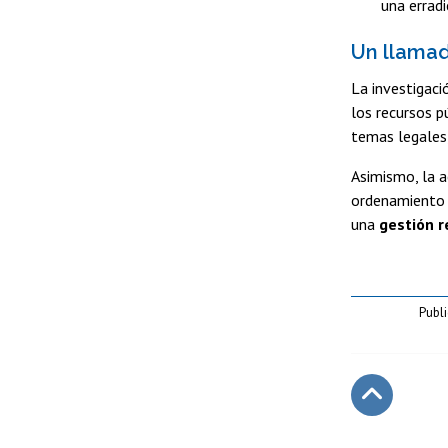
una erradi
Un llamad
La investigaci
los recursos p
temas legales,
Asimismo, la a
ordenamiento t
una
gestión r
Publi
Subir