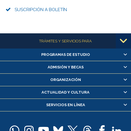
SUSCRIPCIÓN A BOLETÍN
Más información
TRÁMITES Y SERVICIOS PARA
PROGRAMAS DE ESTUDIO
Alumnas/os y exalumnas/os
Matrícula en línea
ADMISIÓN Y BECAS
Inscripción y cambio de asignaturas
ORGANIZACIÓN
Consulta y certificado de notas
Certificado de alumno regular
ACTUALIDAD Y CULTURA
Servicio médico y dental
SERVICIOS EN LÍNEA
Pago de arancel y crédito alumnos
Pago de arancel y crédito exalumnos
Certificado de títulos y grados