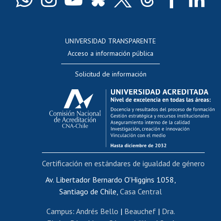
Docentes
Postulación a concursos internos de investigación
Consulta a bases de datos
UNIVERSIDAD TRANSPARENTE
Perfeccionamiento
Acceso a información pública
Editar Portafolio Académico
Solicitud de información
Evaluación docente
Calificación académica
Postulación al AUCAI
Funcionarias/os
Cursos internos de capacitación
Bienestar del personal
Certificación en estándares de igualdad de género
Portal de movilidad interna
Certificado de renta
Av. Libertador Bernardo O'Higgins 1058,
Santiago de Chile,
Casa Central
Certificado de renta honorarios
Gestión de correo uchile
Campus
:
Andrés Bello
|
Beauchef
|
Dra.
Editar páginas blancas