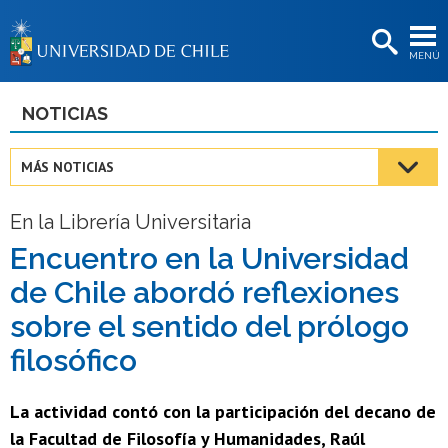
EXTENSIÓN
MENÚ
BIBLIOTECAS
LA UNIVERSIDAD
NOTICIAS
Postulantes
MÁS NOTICIAS
Estudiantes
En la Librería Universitaria
Académicas/os
Encuentro en la Universidad
Funcionarias/os
de Chile abordó reflexiones
Egresadas/os
sobre el sentido del prólogo
filosófico
La actividad contó con la participación del decano de
la Facultad de Filosofía y Humanidades, Raúl