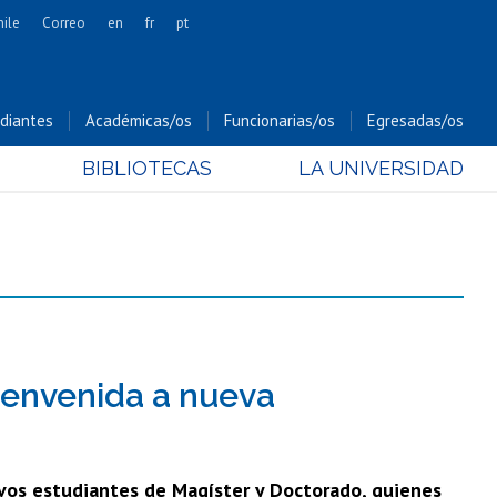
hile
Correo
en
fr
pt
Artes
Cs. Agronómicas
diantes
Académicas/os
Funcionarias/os
Egresadas/os
Cs. Forestales y Conservación
BIBLIOTECAS
LA UNIVERSIDAD
Cs. Sociales
Comunicación e Imagen
Economía y Negocios
Gobierno
Odontología
Estudios Internacionales
Bachillerato
ienvenida a nueva
Hospital Clínico
evos estudiantes de Magíster y Doctorado, quienes