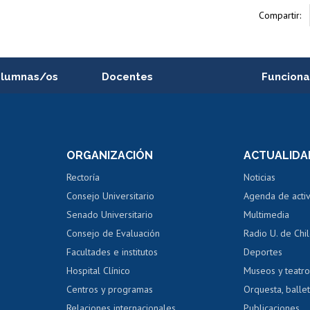
Compartir:
alumnas/os
Docentes
Funciona
Postulación a concursos
Cursos inte
internos de investigación
capacitació
e asignaturas
Consulta a bases de datos
Bienestar d
 de notas
ORGANIZACIÓN
ACTUALIDA
Perfeccionamiento
Portal de m
 regular
Editar Portafolio Académico
Certificado
Rectoría
Noticias
tal
Evaluación docente
Certificado
Consejo Universitario
Agenda de acti
dito alumnos
honorarios
Calificación académica
Senado Universitario
Multimedia
dito exalumnos
Gestión de 
Consejo de Evaluación
Radio U. de Chi
Postulación al AUCAI
y grados
Editar pági
Facultades e institutos
Deportes
Hospital Clínico
Museos y teatr
da tecnológica
Tarjeta TUI
Wifi
Acoso laboral
s
Centros y programas
Orquesta, ballet
Relaciones internacionales
Publicaciones