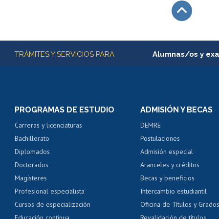
Subir
Más información
TRÁMITES Y SERVICIOS PARA
Alumnas/os y ex
Matrícula en línea
Inscripción y cambio d
Consulta y certificado
PROGRAMAS DE ESTUDIO
ADMISIÓN Y BECAS
Certificado de alumno
Carreras y licenciaturas
DEMRE
Servicio médico y den
Bachillerato
Postulaciones
Pago de arancel y cré
Diplomados
Admisión especial
Pago de arancel y cré
Doctorados
Aranceles y créditos
Certificado de títulos 
Magísteres
Becas y beneficios
Profesional especialista
Intercambio estudiantil
Mi Uchile
Ayu
Cursos de especialización
Oficina de Títulos y Grado
Educación continua
Revalidación de títulos