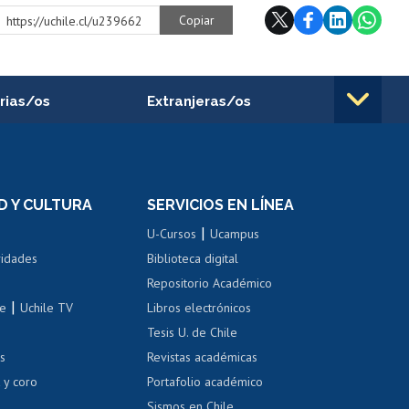
Copiar
https://uchile.cl/u239662
rias/os
Extranjeras/os
rnos de
Revalidación y reconocimiento
n
de títulos
el personal
Postulación al Programa de
Movilidad Estudiantil
D Y CULTURA
SERVICIOS EN LÍNEA
ovilidad interna
Inscripción de asignaturas
|
 de renta
U-Cursos
Ucampus
Cursos de español
 de renta
vidades
Biblioteca digital
Repositorio Académico
correo uchile
|
le
Uchile TV
Libros electrónicos
nas blancas
Tesis U. de Chile
os
Revistas académicas
, sexual y violencia
Denuncias administrativas
 y coro
Portafolio académico
Sismos en Chile