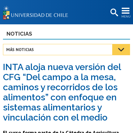
EXTENSIÓN
MENÚ
BIBLIOTECAS
LA UNIVERSIDAD
NOTICIAS
Postulantes
MÁS NOTICIAS
Estudiantes
INTA aloja nueva versión del
Académicas/os
CFG “Del campo a la mesa,
Funcionarias/os
caminos y recorridos de los
Egresadas/os
alimentos” con enfoque en
sistemas alimentarios y
vinculación con el medio
El curso forma parte de la Cátedra de Agricultura