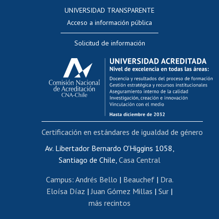
Consulta a bases de datos
UNIVERSIDAD TRANSPARENTE
Perfeccionamiento
Acceso a información pública
Editar Portafolio Académico
Solicitud de información
Evaluación docente
Calificación académica
Postulación al AUCAI
Funcionarias/os
Cursos internos de capacitación
Bienestar del personal
Certificación en estándares de igualdad de género
Portal de movilidad interna
Certificado de renta
Av. Libertador Bernardo O'Higgins 1058,
Santiago de Chile,
Casa Central
Certificado de renta honorarios
Gestión de correo uchile
Campus
:
Andrés Bello
|
Beauchef
|
Dra.
Editar páginas blancas
Eloísa Díaz
|
Juan Gómez Millas
|
Sur
|
más recintos
Extranjeras/os