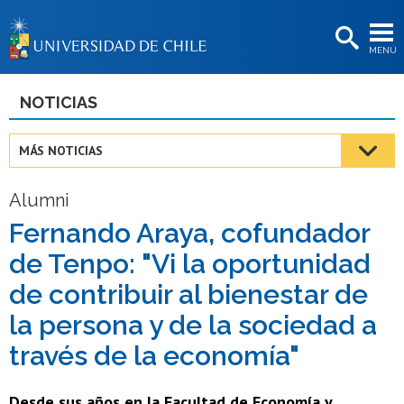
EXTENSIÓN
MENÚ
BIBLIOTECAS
LA UNIVERSIDAD
NOTICIAS
Postulantes
MÁS NOTICIAS
Estudiantes
Alumni
Académicas/os
Fernando Araya, cofundador
Funcionarias/os
de Tenpo: "Vi la oportunidad
Egresadas/os
de contribuir al bienestar de
la persona y de la sociedad a
través de la economía"
Desde sus años en la Facultad de Economía y