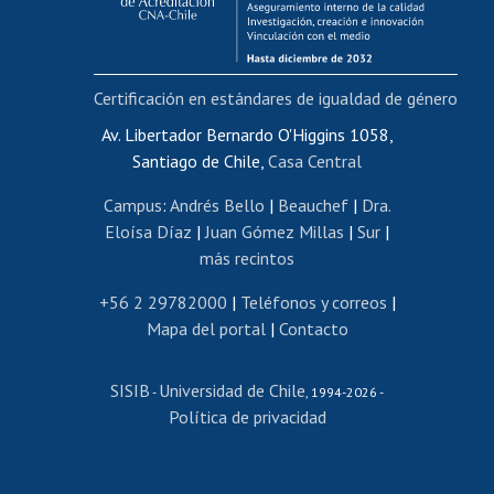
Funcionarias/os
Cursos internos de capacitación
Bienestar del personal
Certificación en estándares de igualdad de género
Portal de movilidad interna
Certificado de renta
Av. Libertador Bernardo O'Higgins 1058,
Santiago de Chile,
Casa Central
Certificado de renta honorarios
Gestión de correo uchile
Campus
:
Andrés Bello
|
Beauchef
|
Dra.
Editar páginas blancas
Eloísa Díaz
|
Juan Gómez Millas
|
Sur
|
más recintos
Extranjeras/os
Revalidación y reconocimiento de títulos
+56 2 29782000
|
Teléfonos y correos
|
Mapa del portal
|
Contacto
Postulación al Programa de Movilidad Estudiantil
Inscripción de asignaturas
SISIB
Universidad de Chile
Cursos de español
-
, 1994-2026 -
Política de privacidad
Mi Uchile
Ayuda tecnológica
Tarjeta TUI
Wifi
Acoso laboral, sexual y violencia