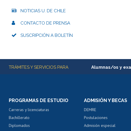
NOTICIAS U. DE CHILE
CONTACTO DE PRENSA
SUSCRIPCIÓN A BOLETÍN
Más información
TRÁMITES Y SERVICIOS PARA
Alumnas/os y ex
Matrícula en línea
Inscripción y cambio d
Consulta y certificado
PROGRAMAS DE ESTUDIO
ADMISIÓN Y BECAS
Certificado de alumno
Carreras y licenciaturas
DEMRE
Servicio médico y den
Bachillerato
Postulaciones
Pago de arancel y cré
Diplomados
Admisión especial
Pago de arancel y cré