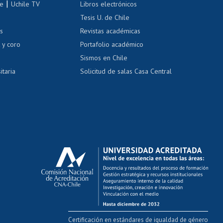
|
le
Uchile TV
Libros electrónicos
nas blancas
Tesis U. de Chile
os
Revistas académicas
, sexual y violencia
Denuncias administrativas
 y coro
Portafolio académico
Sismos en Chile
itaria
Solicitud de salas Casa Central
Certificación en estándares de igualdad de género