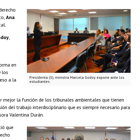
 derecho
co,
Ana
al.
odoy
,
forma en
 los
Presidenta (S), ministra Marcela Godoy expone ante los
eso a la
estudiantes.
er mejor la función de los tribunales ambientales que tienen
ión del trabajo interdisciplinario que es siempre necesario para
sora Valentina Durán.
tió que
recho