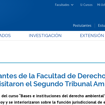
Facultades
U-Cursos
Mi Uc
Arquitectura y Urbanismo
Ciencias
Postulantes
Estu
Cs. Físicas y Matemáticas
ADOS
INVESTIGACIÓN
EXTENSIÓN
Cs. Químicas y Farmacéuticas
Cs. Veterinarias y Pecuarias
Derecho
Filosofía y Humanidades
Medicina
Estudios Avanzados en Educación
antes de la Facultad de Derecho
Nutrición y Tecnología de
visitaron el Segundo Tribunal Am
Alimentos
del curso “Bases e instituciones del derecho ambiental” 
y y se interiorizaron sobre la función jurisdiccional de 