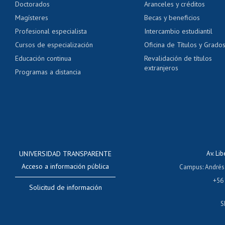
Doctorados
Aranceles y créditos
Certificado de títulos 
Magísteres
Becas y beneficios
Profesional especialista
Intercambio estudiantil
Mi Uchile
Ayu
Cursos de especialización
Oficina de Títulos y Grado
Educación continua
Revalidación de títulos
extranjeros
Programas a distancia
UNIVERSIDAD TRANSPARENTE
Av. Li
Acceso a información pública
Campus
:
Andrés
+56
Solicitud de información
S