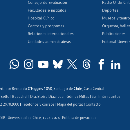
Consejo de Evaluación
Radio U. de Chi
Postulación al AUCAI
y grados
Editar pági
Facultades e institutos
Deportes
Hospital Clínico
Museos y teatr
da tecnológica
Tarjeta TUI
Wifi
Acoso laboral
s
Centros y programas
Orquesta, ballet
Relaciones internacionales
Publicaciones
Unidades administrativas
Editorial Univers
bertador Bernardo O'Higgins 1058, Santiago de Chile,
Casa Central
 Bello
|
Beauchef
|
Dra. Eloísa Díaz
|
Juan Gómez Millas
|
Sur
|
más recintos
 2 29782000
|
Teléfonos y correos
|
Mapa del portal
|
Contacto
ISIB
Universidad de Chile
Política de privacidad
-
, 1994-2026 -