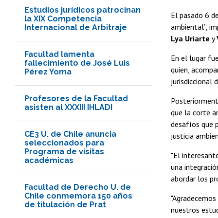
Estudios jurídicos patrocinan
El pasado 6 de
la XIX Competencia
ambiental”, i
Internacional de Arbitraje
Lya Uriarte
y
Facultad lamenta
En el lugar fue
fallecimiento de José Luis
quien, acompañ
Pérez Yoma
jurisdiccional 
Profesores de la Facultad
Posteriormente
asisten al XXXIII IHLADI
que la corte a
desafíos que p
CE3 U. de Chile anuncia
justicia ambien
seleccionados para
Programa de visitas
"El interesant
académicas
una integració
abordar los pr
Facultad de Derecho U. de
Chile conmemora 150 años
"Agradecemos l
de titulación de Prat
nuestros estu