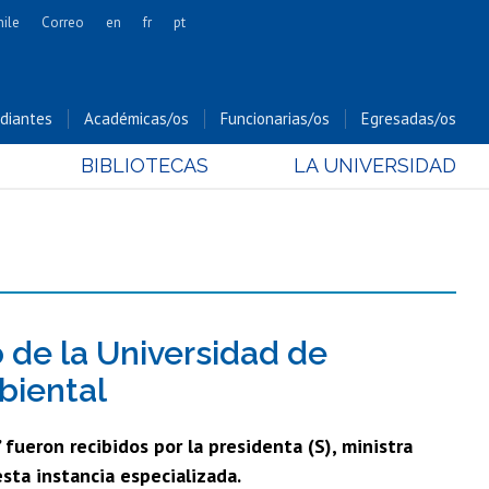
hile
Correo
en
fr
pt
Artes
Cs. Agronómicas
diantes
Académicas/os
Funcionarias/os
Egresadas/os
Cs. Forestales y Conservación
BIBLIOTECAS
LA UNIVERSIDAD
Cs. Sociales
Comunicación e Imagen
Economía y Negocios
Gobierno
Odontología
Estudios Internacionales
 de la Universidad de
Bachillerato
biental
Hospital Clínico
fueron recibidos por la presidenta (S), ministra
esta instancia especializada.