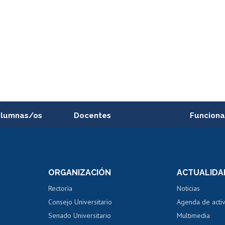
alumnas/os
Docentes
Funciona
Postulación a concursos
Cursos inte
internos de investigación
capacitació
e asignaturas
Consulta a bases de datos
Bienestar d
 de notas
ORGANIZACIÓN
ACTUALIDA
Perfeccionamiento
Portal de m
 regular
Editar Portafolio Académico
Certificado
Rectoría
Noticias
tal
Evaluación docente
Certificado
Consejo Universitario
Agenda de acti
dito alumnos
honorarios
Calificación académica
Senado Universitario
Multimedia
dito exalumnos
Gestión de 