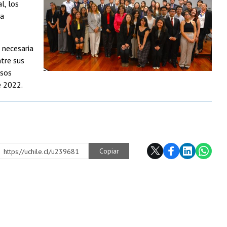
l, los
la
 necesaria
tre sus
rsos
e 2022.
Copiar
https://uchile.cl/u239681