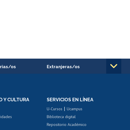
rias/os
Extranjeras/os
rnos de
Revalidación y reconocimiento
n
de títulos
el personal
Postulación al Programa de
Movilidad Estudiantil
D Y CULTURA
SERVICIOS EN LÍNEA
ovilidad interna
Inscripción de asignaturas
|
 de renta
U-Cursos
Ucampus
Cursos de español
 de renta
vidades
Biblioteca digital
Repositorio Académico
correo uchile