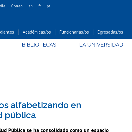
hile
Correo
en
fr
pt
Artes
Cs. Agronómicas
diantes
Académicas/os
Funcionarias/os
Egresadas/os
Cs. Forestales y Conservación
BIBLIOTECAS
LA UNIVERSIDAD
Cs. Sociales
Comunicación e Imagen
Economía y Negocios
Gobierno
Odontología
Estudios Internacionales
Bachillerato
ños alfabetizando en
Hospital Clínico
d pública
lud Pública se ha consolidado como un espacio