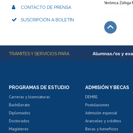
Verónica Zúñiga M
CONTACTO DE PRENSA
SUSCRIPCIÓN A BOLETÍN
Subir
Más información
TRÁMITES Y SERVICIOS PARA
Alumnas/os y ex
Matrícula en línea
Inscripción y cambio d
Consulta y certificado
PROGRAMAS DE ESTUDIO
ADMISIÓN Y BECAS
Certificado de alumno
Carreras y licenciaturas
DEMRE
Servicio médico y den
Bachillerato
Postulaciones
Pago de arancel y cré
Diplomados
Admisión especial
Pago de arancel y cré
Doctorados
Aranceles y créditos
Certificado de títulos 
Magísteres
Becas y beneficios