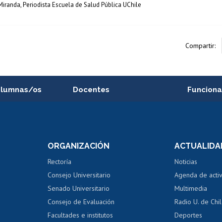
iranda, Periodista Escuela de Salud Pública UChile
Compartir:
alumnas/os
Docentes
Funciona
Postulación a concursos
Cursos inte
internos de investigación
capacitació
e asignaturas
Consulta a bases de datos
Bienestar d
 de notas
ORGANIZACIÓN
ACTUALIDA
Perfeccionamiento
Portal de m
 regular
Editar Portafolio Académico
Certificado
Rectoría
Noticias
tal
Evaluación docente
Certificado
Consejo Universitario
Agenda de acti
dito alumnos
honorarios
Calificación académica
Senado Universitario
Multimedia
dito exalumnos
Gestión de 
Consejo de Evaluación
Radio U. de Chi
Postulación al AUCAI
y grados
Editar pági
Facultades e institutos
Deportes