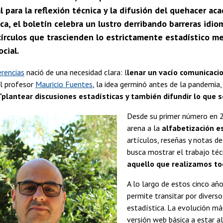
 para la reflexión técnica y la difusión del quehacer ac
ca, el boletín celebra un lustro derribando barreras idio
círculos que trascienden lo estrictamente estadístico me
ocial.
erencias
nació de una necesidad clara: l
lenar un vacío comunicaci
el profesor
Mauricio Fuentes
, la idea germinó antes de la pandemia, 
"plantear discusiones estadísticas y también difundir lo que 
Desde su primer número en 20
arena a la
alfabetización e
artículos, reseñas y notas d
busca mostrar el trabajo té
aquello que realizamos to
A lo largo de estos cinco añ
permite transitar por diverso
estadística. La evolución má
versión web básica a estar a