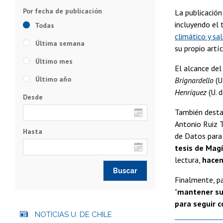
La publicació
incluyendo el 
Todas
climático y sa
Última semana
su propio artíc
Último mes
El alcance del
Último año
Brignardello
(U
Henríquez
(U. d
Desde
También desta
Antonio Ruiz T
Hasta
de Datos para 
tesis de Magí
lectura,
hacen
Finalmente, p
"
mantener su
para seguir c
NOTICIAS U. DE CHILE