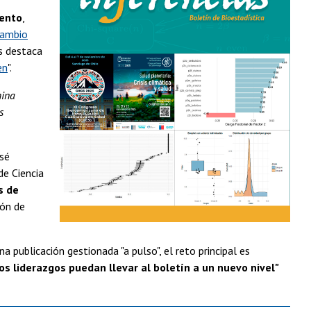
ento
,
cambio
s destaca
en
".
ina
s
sé
de Ciencia
s de
cón de
una publicación gestionada "a pulso", el reto principal es
s liderazgos puedan llevar al boletín a un nuevo nivel"