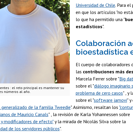
Universidad de Chile
. Para el
en que los artículos "no est
lo que ha permitido una "
bue
estadísticos
".
Colaboración a
bioestadística e
El cuerpo de colaboradores de
las
contribuciones más de
Marcela Ferrer sobre "
Big da
sobre el "
diálogo imaginario 
uentes : el reto principal es mantener su
res números al año.
problema de cero casos
" , y
sobre el "
software jamovi
" y
 generalizado de la familia Tweedie
". Asimismo, resaltan los
"contu
ianos de Mauricio Canals
" , la revisión de Karla Yohannessen sobre
y modificadores de efecto"
y la mirada de Nicolás Silva sobre la
idad de los servidores públicos
".