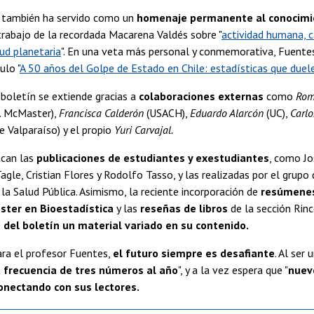
n también ha servido como un
homenaje permanente al conocimi
trabajo de la recordada Macarena Valdés sobre "
actividad humana, 
lud planetaria
". En una veta más personal y conmemorativa, Fuente
ulo "
A 50 años del Golpe de Estado en Chile: estadísticas que duel
 boletín se extiende gracias a
colaboraciones externas
como
Rom
. McMaster),
Francisca Calderón
(USACH),
Eduardo Alarcón
(UC),
Carlo
e Valparaíso) y el propio
Yuri Carvajal.
can las
publicaciones de estudiantes y exestudiantes
, como Jo
agle, Cristian Flores y Rodolfo Tasso, y las realizadas por el grupo 
la Salud Pública. Asimismo, la reciente incorporación de
resúmene
ster en Bioestadística
y las
reseñas de libros
de la sección Rin
 del boletín un material variado en su contenido.
ara el profesor Fuentes,
el futuro siempre es desafiante
. Al ser 
 frecuencia de tres números al año
", y a la vez espera que "
nuevo
onectando con sus lectores.