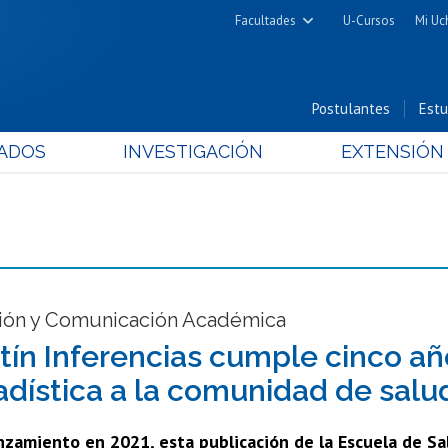
Facultades
U-Cursos
Mi Uc
Arquitectura y Urbanismo
Ciencias
Postulantes
Estu
Cs. Físicas y Matemáticas
ADOS
INVESTIGACIÓN
EXTENSIÓN
Cs. Químicas y Farmacéuticas
Cs. Veterinarias y Pecuarias
Derecho
Filosofía y Humanidades
Medicina
Estudios Avanzados en Educación
ción y Comunicación Académica
Nutrición y Tecnología de
etín Inferencias cumple cinco a
Alimentos
adística a la comunidad de salu
nzamiento en 2021, esta publicación de la Escuela de Sa