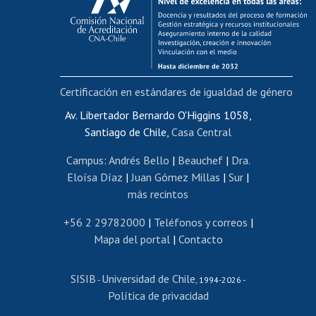
Postulación al AUCAI
Funcionarias/os
Cursos internos de capacitación
Bienestar del personal
Certificación en estándares de igualdad de género
Portal de movilidad interna
Certificado de renta
Av. Libertador Bernardo O'Higgins 1058,
Santiago de Chile,
Casa Central
Certificado de renta honorarios
Gestión de correo uchile
Campus
:
Andrés Bello
|
Beauchef
|
Dra.
Editar páginas blancas
Eloísa Díaz
|
Juan Gómez Millas
|
Sur
|
más recintos
Extranjeras/os
Revalidación y reconocimiento de títulos
+56 2 29782000
|
Teléfonos y correos
|
Mapa del portal
|
Contacto
Postulación al Programa de Movilidad Estudiantil
Inscripción de asignaturas
SISIB
Universidad de Chile
Cursos de español
-
, 1994-2026 -
Política de privacidad
Mi Uchile
Ayuda tecnológica
Tarjeta TUI
Wifi