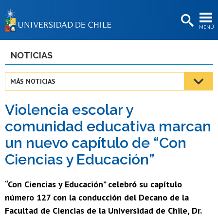
EXTENSIÓN
MENÚ
BIBLIOTECAS
LA UNIVERSIDAD
NOTICIAS
Postulantes
MÁS NOTICIAS
Estudiantes
Violencia escolar y
Académicas/os
comunidad educativa marcan
Funcionarias/os
un nuevo capítulo de “Con
Egresadas/os
Ciencias y Educación”
“Con Ciencias y Educación” celebró su capítulo
número 127 con la conducción del Decano de la
Facultad de Ciencias de la Universidad de Chile, Dr.