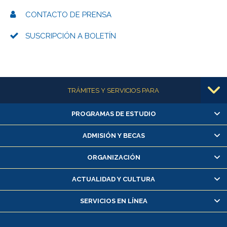
CONTACTO DE PRENSA
SUSCRIPCIÓN A BOLETÍN
Más información
TRÁMITES Y SERVICIOS PARA
PROGRAMAS DE ESTUDIO
Alumnas/os y exalumnas/os
Matrícula en línea
ADMISIÓN Y BECAS
Inscripción y cambio de asignaturas
ORGANIZACIÓN
Consulta y certificado de notas
Certificado de alumno regular
ACTUALIDAD Y CULTURA
Servicio médico y dental
SERVICIOS EN LÍNEA
Pago de arancel y crédito alumnos
Pago de arancel y crédito exalumnos