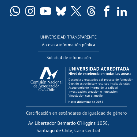
Certificado de títulos y grados
Docentes
Postulación a concursos internos de investigación
Consulta a bases de datos
UNIVERSIDAD TRANSPARENTE
Perfeccionamiento
Acceso a información pública
Editar Portafolio Académico
Solicitud de información
Evaluación docente
Calificación académica
Postulación al AUCAI
Funcionarias/os
Cursos internos de capacitación
Bienestar del personal
Certificación en estándares de igualdad de género
Portal de movilidad interna
Certificado de renta
Av. Libertador Bernardo O'Higgins 1058,
Santiago de Chile,
Casa Central
Certificado de renta honorarios