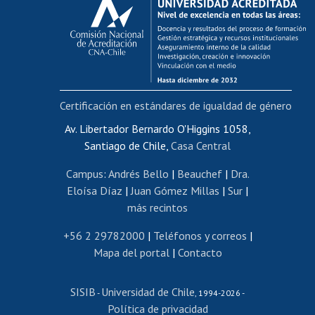
Postulación al AUCAI
Funcionarias/os
Cursos internos de capacitación
Bienestar del personal
Certificación en estándares de igualdad de género
Portal de movilidad interna
Certificado de renta
Av. Libertador Bernardo O'Higgins 1058,
Santiago de Chile,
Casa Central
Certificado de renta honorarios
Gestión de correo uchile
Campus
:
Andrés Bello
|
Beauchef
|
Dra.
Editar páginas blancas
Eloísa Díaz
|
Juan Gómez Millas
|
Sur
|
más recintos
Extranjeras/os
Revalidación y reconocimiento de títulos
+56 2 29782000
|
Teléfonos y correos
|
Mapa del portal
|
Contacto
Postulación al Programa de Movilidad Estudiantil
Inscripción de asignaturas
SISIB
Universidad de Chile
Cursos de español
-
, 1994-2026 -
Política de privacidad