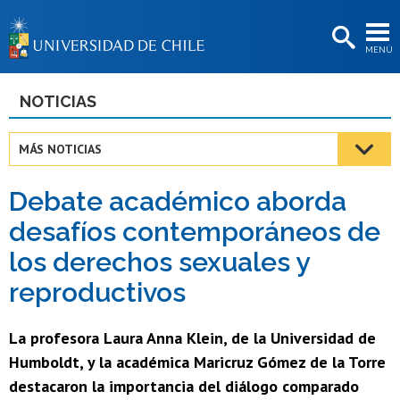
EXTENSIÓN
MENÚ
BIBLIOTECAS
LA UNIVERSIDAD
NOTICIAS
Postulantes
MÁS NOTICIAS
Estudiantes
Debate académico aborda
Académicas/os
desafíos contemporáneos de
Funcionarias/os
los derechos sexuales y
Egresadas/os
reproductivos
La profesora Laura Anna Klein, de la Universidad de
Humboldt, y la académica Maricruz Gómez de la Torre
destacaron la importancia del diálogo comparado