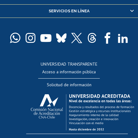
Servicio médico y dental
SERVICIOS EN LÍNEA
Pago de arancel y crédito alumnos
Pago de arancel y crédito exalumnos
Certificado de títulos y grados
Docentes
Postulación a concursos internos de investigación
Consulta a bases de datos
UNIVERSIDAD TRANSPARENTE
Perfeccionamiento
Acceso a información pública
Editar Portafolio Académico
Solicitud de información
Evaluación docente
Calificación académica
Postulación al AUCAI
Funcionarias/os
Cursos internos de capacitación
Bienestar del personal