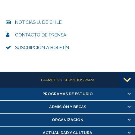
NOTICIAS U. DE CHILE
CONTACTO DE PRENSA
SUSCRIPCIÓN A BOLETÍN
Más información
TRÁMITES Y SERVICIOS PARA
PROGRAMAS DE ESTUDIO
Alumnas/os y exalumnas/os
Matrícula en línea
ADMISIÓN Y BECAS
Inscripción y cambio de asignaturas
ORGANIZACIÓN
Consulta y certificado de notas
Certificado de alumno regular
ACTUALIDAD Y CULTURA