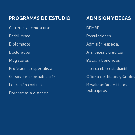
Inscripción y cambio d
Consulta y certificado
PROGRAMAS DE ESTUDIO
ADMISIÓN Y BECAS
Certificado de alumno
Carreras y licenciaturas
DEMRE
Servicio médico y den
Bachillerato
Postulaciones
Pago de arancel y cré
Diplomados
Admisión especial
Pago de arancel y cré
Doctorados
Aranceles y créditos
Certificado de títulos 
Magísteres
Becas y beneficios
Profesional especialista
Intercambio estudiantil
Mi Uchile
Ayu
Cursos de especialización
Oficina de Títulos y Grado
Educación continua
Revalidación de títulos
extranjeros
Programas a distancia