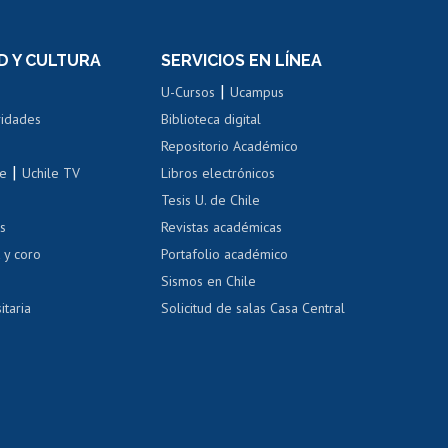
n
de títulos
el personal
Postulación al Programa de
Movilidad Estudiantil
D Y CULTURA
SERVICIOS EN LÍNEA
ovilidad interna
Inscripción de asignaturas
|
 de renta
U-Cursos
Ucampus
Cursos de español
 de renta
vidades
Biblioteca digital
Repositorio Académico
correo uchile
|
le
Uchile TV
Libros electrónicos
nas blancas
Tesis U. de Chile
os
Revistas académicas
, sexual y violencia
Denuncias administrativas
 y coro
Portafolio académico
Sismos en Chile
itaria
Solicitud de salas Casa Central