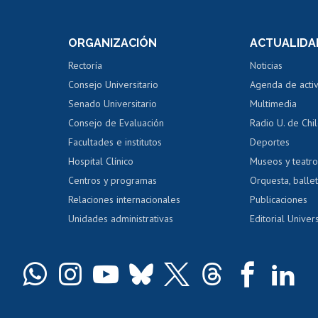
internos de investigación
capacitació
e asignaturas
Consulta a bases de datos
Bienestar d
 de notas
ORGANIZACIÓN
ACTUALIDA
Perfeccionamiento
Portal de m
 regular
Editar Portafolio Académico
Certificado
Rectoría
Noticias
tal
Evaluación docente
Certificado
Consejo Universitario
Agenda de acti
dito alumnos
honorarios
Calificación académica
Senado Universitario
Multimedia
dito exalumnos
Gestión de 
Consejo de Evaluación
Radio U. de Chi
Postulación al AUCAI
y grados
Editar pági
Facultades e institutos
Deportes
Hospital Clínico
Museos y teatr
da tecnológica
Tarjeta TUI
Wifi
Acoso laboral
s
Centros y programas
Orquesta, ballet
Relaciones internacionales
Publicaciones
Unidades administrativas
Editorial Univers