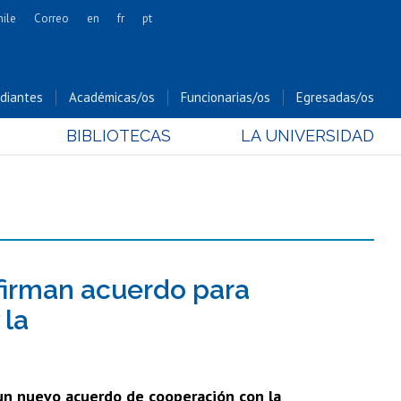
hile
Correo
en
fr
pt
Artes
Cs. Agronómicas
diantes
Académicas/os
Funcionarias/os
Egresadas/os
Cs. Forestales y Conservación
BIBLIOTECAS
LA UNIVERSIDAD
Cs. Sociales
Comunicación e Imagen
Economía y Negocios
Gobierno
Odontología
Estudios Internacionales
firman acuerdo para
Bachillerato
 la
Hospital Clínico
 un nuevo acuerdo de cooperación con la