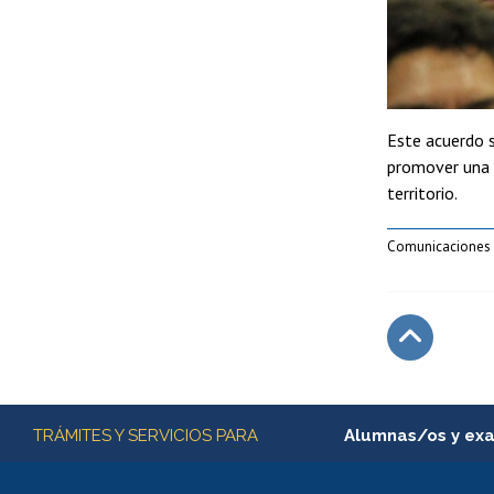
Este acuerdo s
promover una 
territorio.
Comunicaciones
Subir
Más información
TRÁMITES Y SERVICIOS PARA
Alumnas/os y ex
Matrícula en línea