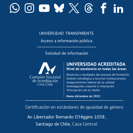
Docentes
Postulación a concursos internos de investigación
Consulta a bases de datos
UNIVERSIDAD TRANSPARENTE
Perfeccionamiento
Acceso a información pública
Editar Portafolio Académico
Solicitud de información
Evaluación docente
Calificación académica
Postulación al AUCAI
Funcionarias/os
Cursos internos de capacitación
Bienestar del personal
Certificación en estándares de igualdad de género
Portal de movilidad interna
Certificado de renta
Av. Libertador Bernardo O'Higgins 1058,
Santiago de Chile,
Casa Central
Certificado de renta honorarios
Gestión de correo uchile