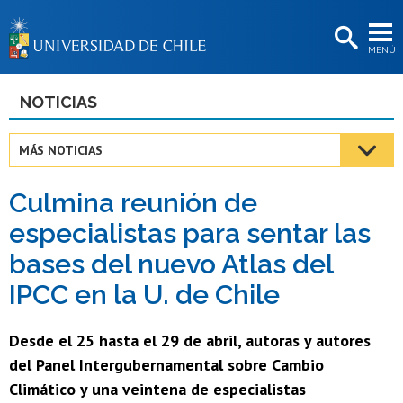
EXTENSIÓN
MENÚ
BIBLIOTECAS
LA UNIVERSIDAD
NOTICIAS
Postulantes
MÁS NOTICIAS
Estudiantes
Culmina reunión de
Académicas/os
especialistas para sentar las
Funcionarias/os
bases del nuevo Atlas del
Egresadas/os
IPCC en la U. de Chile
Desde el 25 hasta el 29 de abril, autoras y autores
del Panel Intergubernamental sobre Cambio
Climático y una veintena de especialistas