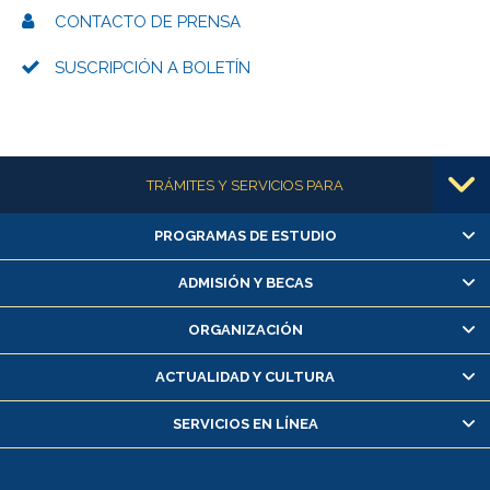
CONTACTO DE PRENSA
SUSCRIPCIÓN A BOLETÍN
Más información
TRÁMITES Y SERVICIOS PARA
PROGRAMAS DE ESTUDIO
Alumnas/os y exalumnas/os
Matrícula en línea
ADMISIÓN Y BECAS
Inscripción y cambio de asignaturas
ORGANIZACIÓN
Consulta y certificado de notas
Certificado de alumno regular
ACTUALIDAD Y CULTURA
Servicio médico y dental
SERVICIOS EN LÍNEA
Pago de arancel y crédito alumnos
Pago de arancel y crédito exalumnos
Certificado de títulos y grados