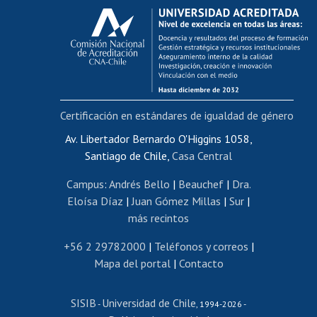
Calificación académica
Postulación al AUCAI
Funcionarias/os
Cursos internos de capacitación
Bienestar del personal
Certificación en estándares de igualdad de género
Portal de movilidad interna
Certificado de renta
Av. Libertador Bernardo O'Higgins 1058,
Santiago de Chile,
Casa Central
Certificado de renta honorarios
Gestión de correo uchile
Campus
:
Andrés Bello
|
Beauchef
|
Dra.
Editar páginas blancas
Eloísa Díaz
|
Juan Gómez Millas
|
Sur
|
más recintos
Extranjeras/os
Revalidación y reconocimiento de títulos
+56 2 29782000
|
Teléfonos y correos
|
Mapa del portal
|
Contacto
Postulación al Programa de Movilidad Estudiantil
Inscripción de asignaturas
SISIB
Universidad de Chile
Cursos de español
-
, 1994-2026 -