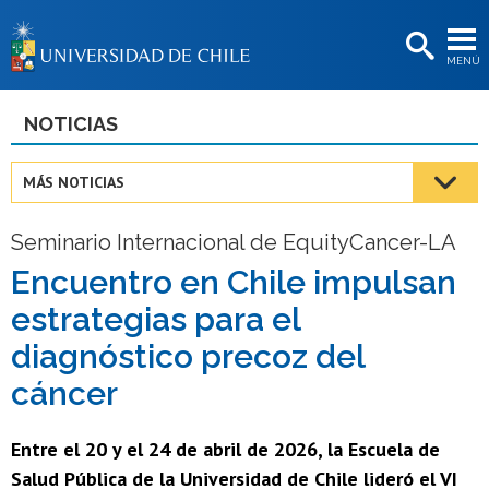
EXTENSIÓN
MENÚ
BIBLIOTECAS
LA UNIVERSIDAD
NOTICIAS
Postulantes
MÁS NOTICIAS
Estudiantes
Seminario Internacional de EquityCancer-LA
Académicas/os
Encuentro en Chile impulsan
Funcionarias/os
estrategias para el
Egresadas/os
diagnóstico precoz del
cáncer
Entre el 20 y el 24 de abril de 2026, la Escuela de
Salud Pública de la Universidad de Chile lideró el VI