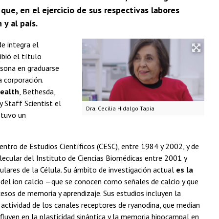
que, en el ejercicio de sus respectivas labores
y al país.
de integra el
bió el título
rsona en graduarse
a corporación.
Health
, Bethesda,
Staff Scientist el
Dra. Cecilia Hidalgo Tapia
 tuvo un
ntro de Estudios Científicos (CESC), entre 1984 y 2002, y de
lecular del Instituto de Ciencias Biomédicas entre 2001 y
ares de la Célula. Su ámbito de investigación actual
es la
 del ion calcio —que se conocen como señales de calcio y que
cesos de memoria y aprendizaje. Sus estudios incluyen la
 actividad de los canales receptores de ryanodina, que median
fluyen en la plasticidad sináptica y la memoria hipocampal en