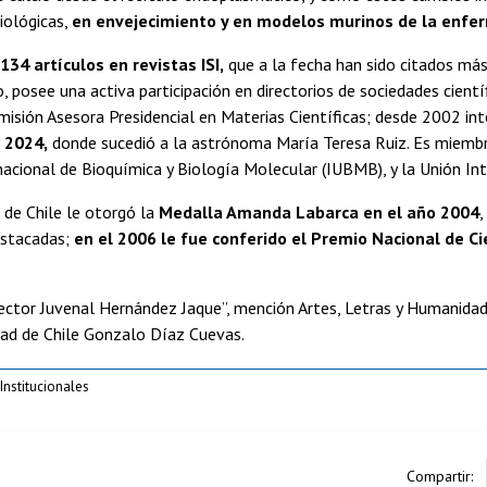
siológicas,
en envejecimiento y en modelos murinos de la enfe
134 artículos en revistas ISI,
que a la fecha han sido citados más
o, posee una activa participación en directorios de sociedades cient
isión Asesora Presidencial en Materias Científicas; desde 2002 in
 2024,
donde sucedió a la astrónoma María Teresa Ruiz. Es miembro
nacional de Bioquímica y Biología Molecular (IUBMB), y la Unión Inte
 de Chile le otorgó la
Medalla Amanda Labarca en el año 2004
,
estacadas;
en el 2006 le fue conferido el Premio Nacional de C
ctor Juvenal Hernández Jaque”, mención Artes, Letras y Humanidade
dad de Chile Gonzalo Díaz Cuevas.
nstitucionales
Compartir: