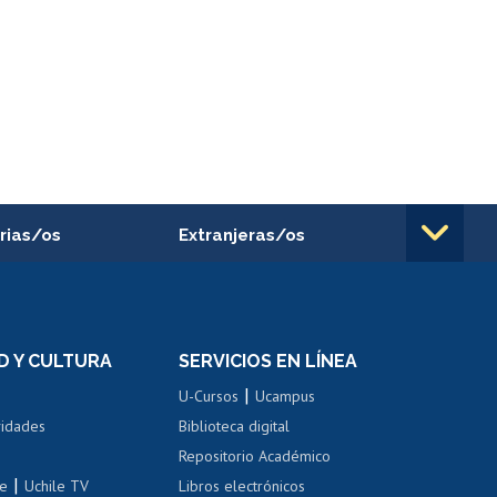
rias/os
Extranjeras/os
rnos de
Revalidación y reconocimiento
n
de títulos
el personal
Postulación al Programa de
Movilidad Estudiantil
D Y CULTURA
SERVICIOS EN LÍNEA
ovilidad interna
Inscripción de asignaturas
|
 de renta
U-Cursos
Ucampus
Cursos de español
 de renta
vidades
Biblioteca digital
Repositorio Académico
correo uchile
|
le
Uchile TV
Libros electrónicos