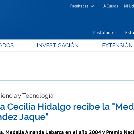
Facultades
U-Cursos
Mi Uc
Arquitectura y Urbanismo
Ciencias
Postulantes
Estu
Cs. Físicas y Matemáticas
ADOS
INVESTIGACIÓN
EXTENSIÓN
Cs. Químicas y Farmacéuticas
Cs. Veterinarias y Pecuarias
Derecho
Filosofía y Humanidades
Medicina
Estudios Avanzados en Educación
encia y Tecnología:
Nutrición y Tecnología de
a Cecilia Hidalgo recibe la "Med
Alimentos
ndez Jaque"
a, Medalla Amanda Labarca en el año 2004 y Premio Nacio