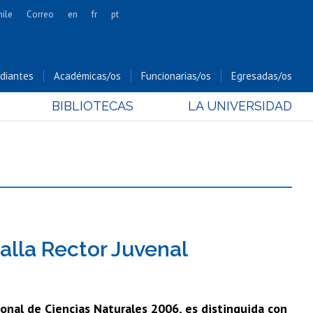
hile
Correo
en
fr
pt
Artes
Cs. Agronómicas
diantes
Académicas/os
Funcionarias/os
Egresadas/os
Cs. Forestales y Conservación
BIBLIOTECAS
LA UNIVERSIDAD
Cs. Sociales
Comunicación e Imagen
Economía y Negocios
Gobierno
Odontología
Estudios Internacionales
Bachillerato
alla Rector Juvenal
Hospital Clínico
nal de Ciencias Naturales 2006, es distinguida con