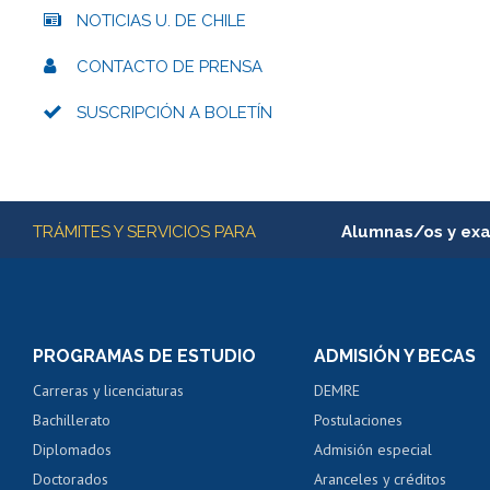
NOTICIAS U. DE CHILE
CONTACTO DE PRENSA
SUSCRIPCIÓN A BOLETÍN
Más información
TRÁMITES Y SERVICIOS PARA
Alumnas/os y ex
Matrícula en línea
Inscripción y cambio d
Consulta y certificado
PROGRAMAS DE ESTUDIO
ADMISIÓN Y BECAS
Certificado de alumno
Carreras y licenciaturas
DEMRE
Servicio médico y den
Bachillerato
Postulaciones
Pago de arancel y cré
Diplomados
Admisión especial
Pago de arancel y cré
Doctorados
Aranceles y créditos