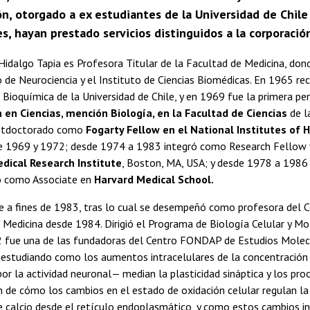
n, otorgado a ex estudiantes de la Universidad de Chile 
s, hayan prestado servicios distinguidos a la corporación 
a Hidalgo Tapia es Profesora Titular de la Facultad de Medicina, don
e Neurociencia y el Instituto de Ciencias Biomédicas. En 1965 reci
 Bioquímica de la Universidad de Chile, y en 1969 fue la primera pe
 en Ciencias, mención Biología, en la Facultad de Ciencias
de l
ostdoctorado como
Fogarty Fellow en el National Institutes of 
e 1969 y 1972; desde 1974 a 1983 integró como Research Fellow y 
dical Research Institute
, Boston, MA, USA; y desde 1978 a 1986
 como Associate en
Harvard Medical School.
e a fines de 1983, tras lo cual se desempeñó como profesora del Ce
 Medicina desde 1984. Dirigió el Programa de Biología Celular y Mo
 fue una de las fundadoras del Centro FONDAP de Estudios Molecul
, estudiando como los aumentos intracelulares de la concentración
por la actividad neuronal— median la plasticidad sináptica y los pro
n de cómo los cambios en el estado de oxidación celular regulan la
de calcio desde el retículo endoplasmático, y como estos cambios in