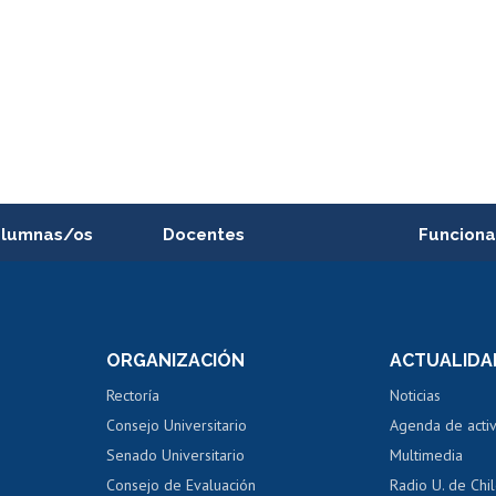
alumnas/os
Docentes
Funciona
Postulación a concursos
Cursos inte
internos de investigación
capacitació
e asignaturas
Consulta a bases de datos
Bienestar d
 de notas
ORGANIZACIÓN
ACTUALIDA
Perfeccionamiento
Portal de m
 regular
Editar Portafolio Académico
Certificado
Rectoría
Noticias
tal
Evaluación docente
Certificado
Consejo Universitario
Agenda de acti
dito alumnos
honorarios
Calificación académica
Senado Universitario
Multimedia
dito exalumnos
Gestión de 
Consejo de Evaluación
Radio U. de Chi
Postulación al AUCAI