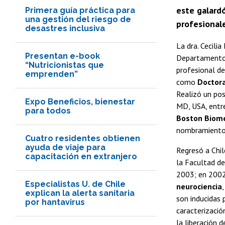
este galardó
Primera guía práctica para
una gestión del riesgo de
profesionale
desastres inclusiva
La dra. Cecili
Presentan e-book
Departamento d
“Nutricionistas que
profesional de
emprenden”
como
Doctora
Realizó un p
Expo Beneficios, bienestar
MD, USA, entr
para todos
Boston Biome
nombramiento
Cuatro residentes obtienen
ayuda de viaje para
Regresó a Chil
capacitación en extranjero
la Facultad de
2003; en 2002
Especialistas U. de Chile
neurociencia
explican la alerta sanitaria
son inducidas 
por hantavirus
caracterizació
la liberación 