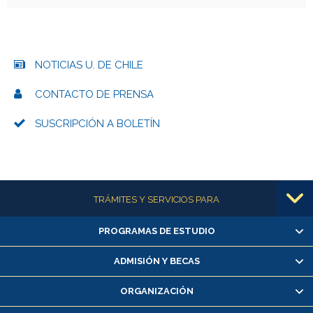
NOTICIAS U. DE CHILE
CONTACTO DE PRENSA
SUSCRIPCIÓN A BOLETÍN
Más información
TRÁMITES Y SERVICIOS PARA
PROGRAMAS DE ESTUDIO
Alumnas/os y exalumnas/os
Matrícula en línea
ADMISIÓN Y BECAS
Inscripción y cambio de asignaturas
ORGANIZACIÓN
Consulta y certificado de notas