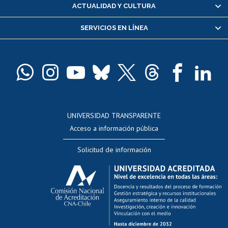
Certificado de alumno regular
ACTUALIDAD Y CULTURA
Servicio médico y dental
SERVICIOS EN LÍNEA
Pago de arancel y crédito alumnos
Pago de arancel y crédito exalumnos
Certificado de títulos y grados
Docentes
Postulación a concursos internos de investigación
Consulta a bases de datos
UNIVERSIDAD TRANSPARENTE
Perfeccionamiento
Acceso a información pública
Editar Portafolio Académico
Solicitud de información
Evaluación docente
Calificación académica
Postulación al AUCAI
Funcionarias/os
Cursos internos de capacitación