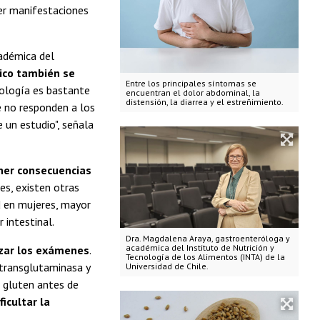
er manifestaciones
cadémica del
ico también se
Entre los principales síntomas se
ología es bastante
encuentran el dolor abdominal, la
distensión, la diarrea y el estreñimiento.
e no responden a los
 un estudio", señala
ener consecuencias
s, existen otras
d en mujeres, mayor
 intestinal.
Dra. Magdalena Araya, gastroenteróloga y
académica del Instituto de Nutrición y
izar los exámenes
.
Tecnología de los Alimentos (INTA) de la
itransglutaminasa y
Universidad de Chile.
r gluten antes de
icultar la