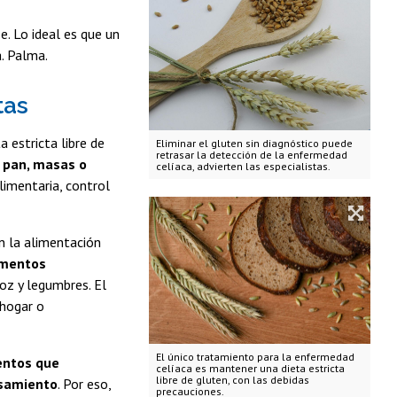
. Lo ideal es que un
a. Palma.
tas
 estricta libre de
Eliminar el gluten sin diagnóstico puede
retrasar la detección de la enfermedad
 pan, masas o
celíaca, advierten las especialistas.
limentaria, control
en la alimentación
imentos
roz y legumbres. El
 hogar o
El único tratamiento para la enfermedad
entos que
celíaca es mantener una dieta estricta
libre de gluten, con las debidas
esamiento
. Por eso,
precauciones.