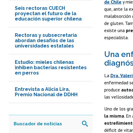
de Chile
y mi
Seis rectoras CUECH
que, ante la e
proyectan el futuro de la
malabsorción d
educación superior chilena
de gluten. Tam
existe una
pre
Rectoras y subsecretaria
especialista.
abordan desafíos de las
universidades estatales
Una enf
diagnós
Estudio: mieles chilenas
inhiben bacterias resistentes
en perros
La
Dra. Valer
enfermedad se 
Entrevista a Alicia Lira,
produce
autoa
Premio Nacional de DDHH
las vellosidad
Uno de los gr
la misma
. En
estreñimient
déficit de vit