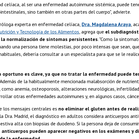
d celíaca, al ser una enfermedad autoinmune sistémica, puede ten
intestinales, sino también en otras partes del cuerpo", advierte.
róloga experta en enfermedad celíaca,
Dra. Magdalena Araya
, a
utrición y Tecnología de los Alimentos
, agrega que
el subdiagnóst
n la normalización de síntomas persistentes
. "Como la sintomat
cuando una persona tiene molestias, por poco intensas que sean, qu
abituales, debería consultar a un especialista para que se le realice
co oportuno es clave, ya que no tratar la enfermedad puede t
. Además de la habitualmente mencionada malabsorción de nutriente
 como anemia, osteoporosis, alteraciones neurológicas, infertilida
rrollar otras enfermedades autoinmunes y, en algunos casos, cáncer
de los mensajes centrales es
no eliminar el gluten antes de real
la Dra. Madrid, el diagnóstico en adultos considera anticuerpos ant
estiva alta con biopsias de duodeno. Si la persona deja de consumi
s anticuerpos pueden aparecer negativos en los exámenes y dif
 de la enfermedad
.