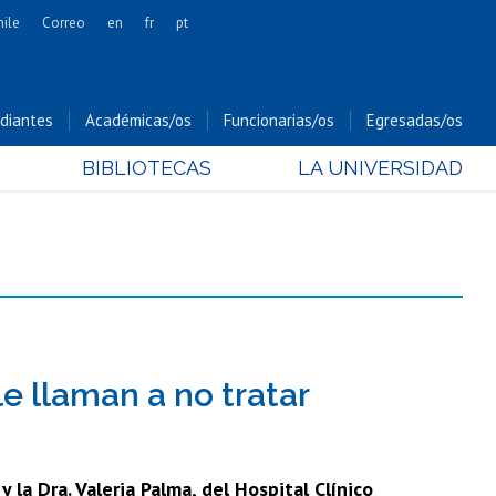
hile
Correo
en
fr
pt
Artes
Cs. Agronómicas
diantes
Académicas/os
Funcionarias/os
Egresadas/os
Cs. Forestales y Conservación
BIBLIOTECAS
LA UNIVERSIDAD
Cs. Sociales
Comunicación e Imagen
Economía y Negocios
Gobierno
Odontología
Estudios Internacionales
Bachillerato
le llaman a no tratar
Hospital Clínico
 la Dra. Valeria Palma, del Hospital Clínico