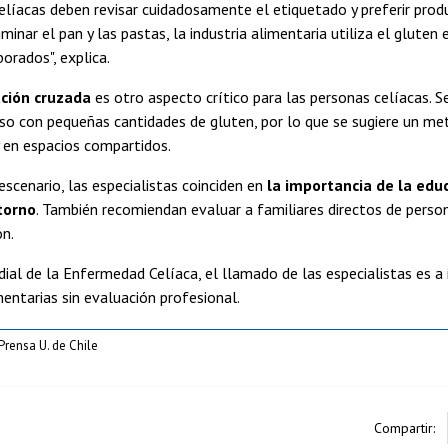
elíacas deben revisar cuidadosamente el etiquetado y preferir produ
iminar el pan y las pastas, la industria alimentaria utiliza el glute
orados", explica.
ción cruzada
es otro aspecto crítico para las personas celíacas. S
uso con pequeñas cantidades de gluten, por lo que se sugiere un meti
 en espacios compartidos.
escenario, las especialistas coinciden en
la importancia de la edu
torno
. También recomiendan evaluar a familiares directos de person
ón.
ial de la Enfermedad Celíaca, el llamado de las especialistas es a
mentarias sin evaluación profesional.
 Prensa U. de Chile
Compartir: