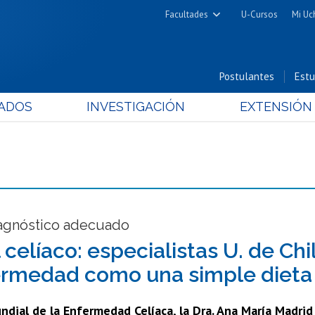
Facultades
U-Cursos
Mi Uc
Arquitectura y Urbanismo
Ciencias
Postulantes
Estu
Cs. Físicas y Matemáticas
ADOS
INVESTIGACIÓN
EXTENSIÓN
Cs. Químicas y Farmacéuticas
Cs. Veterinarias y Pecuarias
Derecho
Filosofía y Humanidades
Medicina
Estudios Avanzados en Educación
iagnóstico adecuado
Nutrición y Tecnología de
 celíaco: especialistas U. de Chi
Alimentos
ermedad como una simple dieta
ndial de la Enfermedad Celíaca, la Dra. Ana María Madrid y