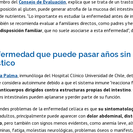
embro del
Consejo de Evaluación
, explica que se trata de un tra
xposición al gluten, puede generar atrofia de la mucosa del intesti
e nutrientes. "Lo importante es estudiar la enfermedad antes de inic
bién se recomienda evaluar a familiares directos, como padres y h
disposición familiar
, que no suele asociarse a esta enfermedad", 
ermedad que puede pasar años sin
tico
ia Palma
, inmunóloga del Hospital Clínico Universidad de Chile, de
considera autoinmune debido a que el sistema inmune "reacciona fr
nticuerpos dirigidos contra estructuras propias del intestino
.
es intestinales pueden aplanarse y perder parte de su función.
andes problemas de la enfermedad celíaca es que
su sintomatolog
 adultos, principalmente puede aparecer con
dolor abdominal, dist
o
, pero también con signos menos evidentes, como anemia leve, al
aminas, fatiga, molestias neurológicas, problemas óseos o manifesta