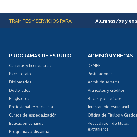
Subir
Más información
TRÁMITES Y SERVICIOS PARA
Alumnas/os y ex
Matrícula en línea
Inscripción y cambio d
Consulta y certificado
PROGRAMAS DE ESTUDIO
ADMISIÓN Y BECAS
Certificado de alumno
Carreras y licenciaturas
DEMRE
Servicio médico y den
Bachillerato
Postulaciones
Pago de arancel y cré
Diplomados
Admisión especial
Pago de arancel y cré
Doctorados
Aranceles y créditos
Certificado de títulos 
Magísteres
Becas y beneficios
Profesional especialista
Intercambio estudiantil
Mi Uchile
Ayu
Cursos de especialización
Oficina de Títulos y Grado
Educación continua
Revalidación de títulos
extranjeros
Programas a distancia