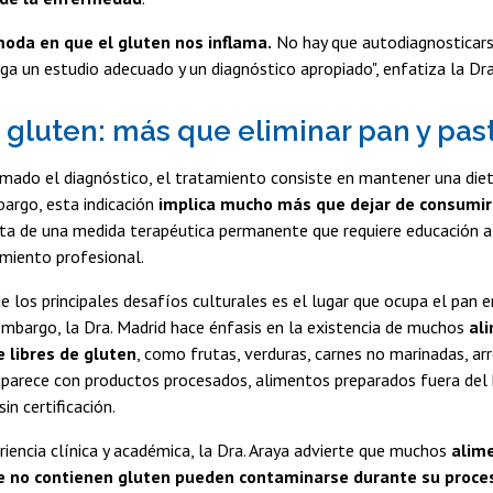
oda en que el gluten nos inflama.
No hay que autodiagnosticarse
ga un estudio adecuado y un diagnóstico apropiado", enfatiza la Dr
in gluten: más que eliminar pan y pas
mado el diagnóstico, el tratamiento consiste en mantener una dieta
bargo, esta indicación
implica mucho más que dejar de consumir
rata de una medida terapéutica permanente que requiere educación a
miento profesional.
de los principales desafíos culturales es el lugar que ocupa el pan 
 embargo, la Dra. Madrid hace énfasis en la existencia de muchos
al
 libres de gluten
, como frutas, verduras, carnes no marinadas, ar
aparece con productos procesados, alimentos preparados fuera del
in certificación.
iencia clínica y académica, la Dra. Araya advierte que muchos
alim
 no contienen gluten pueden contaminarse durante su proc