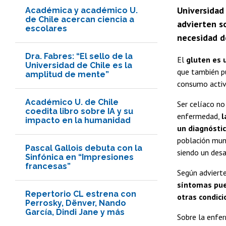
Universidad 
Académica y académico U.
de Chile acercan ciencia a
advierten so
escolares
necesidad d
Dra. Fabres: “El sello de la
El
gluten es 
Universidad de Chile es la
que también p
amplitud de mente”
consumo activ
Académico U. de Chile
Ser celíaco no
coedita libro sobre IA y su
enfermedad,
l
impacto en la humanidad
un diagnósti
población mund
Pascal Gallois debuta con la
siendo un desa
Sinfónica en “Impresiones
francesas”
Según advierte
síntomas pue
Repertorio CL estrena con
otras condici
Perrosky, Dënver, Nando
García, Dindi Jane y más
Sobre la enfe