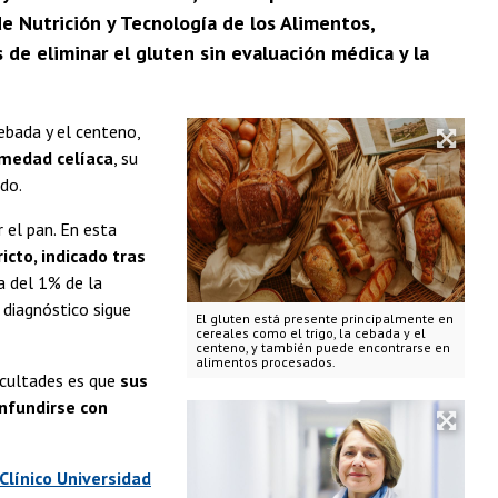
de Nutrición y Tecnología de los Alimentos,
 de eliminar el gluten sin evaluación médica y la
ebada y el centeno,
medad celíaca
, su
do.
 el pan. En esta
icto, indicado tras
a del 1% de la
 diagnóstico sigue
El gluten está presente principalmente en
cereales como el trigo, la cebada y el
centeno, y también puede encontrarse en
alimentos procesados.
ficultades es que
sus
nfundirse con
Clínico Universidad