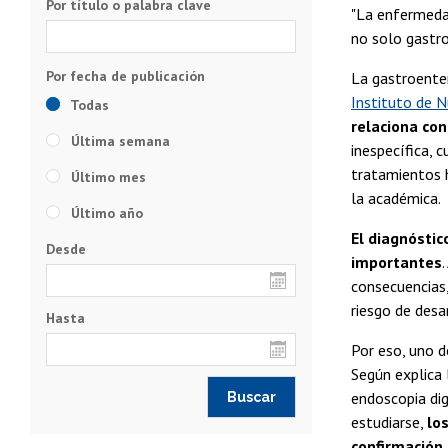
Por título o palabra clave
"La enfermeda
no solo gastro
La gastroente
Instituto de N
Todas
relaciona co
Última semana
inespecífica, 
tratamientos h
Último mes
la académica.
Último año
El diagnósti
Desde
importantes
consecuencias,
riesgo de desa
Hasta
Por eso, uno 
Según explica 
endoscopia dig
estudiarse,
lo
confirmación