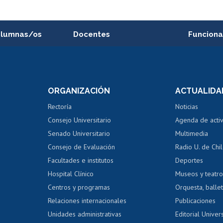
alumnas/os
Docentes
Funciona
Postulación a concursos
Cursos inte
internos de investigación
capacitació
e asignaturas
Consulta a bases de datos
Bienestar d
 de notas
ORGANIZACIÓN
ACTUALIDA
Perfeccionamiento
Portal de m
 regular
Editar Portafolio Académico
Certificado
Rectoría
Noticias
tal
Evaluación docente
Certificado
Consejo Universitario
Agenda de acti
dito alumnos
honorarios
Calificación académica
Senado Universitario
Multimedia
dito exalumnos
Gestión de 
Consejo de Evaluación
Radio U. de Chi
Postulación al AUCAI
y grados
Editar pági
Facultades e institutos
Deportes
Hospital Clínico
Museos y teatr
da tecnológica
Tarjeta TUI
Wifi
Acoso laboral
s
Centros y programas
Orquesta, ballet
Relaciones internacionales
Publicaciones
Unidades administrativas
Editorial Univers