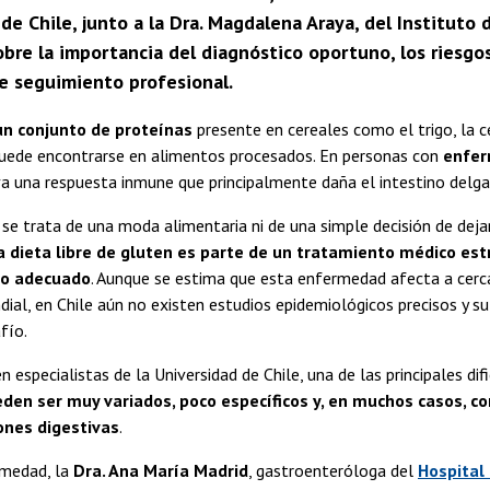
de Chile, junto a la Dra. Magdalena Araya, del Instituto 
bre la importancia del diagnóstico oportuno, los riesgos
e seguimiento profesional.
un conjunto de proteínas
presente en cereales como el trigo, la c
uede encontrarse en alimentos procesados. En personas con
enfer
a una respuesta inmune que principalmente daña el intestino delga
 se trata de una moda alimentaria ni de una simple decisión de dejar
a dieta libre de gluten es parte de un tratamiento médico estr
co adecuado
. Aunque se estima que esta enfermedad afecta a cerc
ial, en Chile aún no existen estudios epidemiológicos precisos y su
fío.
n especialistas de la Universidad de Chile, una de las principales di
den ser muy variados, poco específicos y, en muchos casos, co
ones digestivas
.
rmedad, la
Dra. Ana María Madrid
, gastroenteróloga del
Hospital 