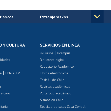
rias/os
Extranjeras/os
rnos de
Revalidación y reconocimiento
n
de títulos
el personal
Postulación al Programa de
Movilidad Estudiantil
D Y CULTURA
SERVICIOS EN LÍNEA
ovilidad interna
Inscripción de asignaturas
|
 de renta
U-Cursos
Ucampus
Cursos de español
 de renta
vidades
Biblioteca digital
Repositorio Académico
correo uchile
|
le
Uchile TV
Libros electrónicos
nas blancas
Tesis U. de Chile
os
Revistas académicas
, sexual y violencia
Denuncias administrativas
 y coro
Portafolio académico
Sismos en Chile
itaria
Solicitud de salas Casa Central