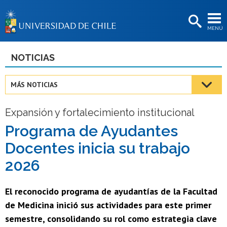
EXTENSIÓN
MENÚ
BIBLIOTECAS
LA UNIVERSIDAD
NOTICIAS
Postulantes
MÁS NOTICIAS
Estudiantes
Expansión y fortalecimiento institucional
Académicas/os
Programa de Ayudantes
Funcionarias/os
Docentes inicia su trabajo
Egresadas/os
2026
El reconocido programa de ayudantías de la Facultad
de Medicina inició sus actividades para este primer
semestre, consolidando su rol como estrategia clave