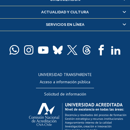
Consulta y certificado de notas
Certificado de alumno regular
ACTUALIDAD Y CULTURA
Servicio médico y dental
SERVICIOS EN LÍNEA
Pago de arancel y crédito alumnos
Pago de arancel y crédito exalumnos
Certificado de títulos y grados
Docentes
Postulación a concursos internos de investigación
Consulta a bases de datos
UNIVERSIDAD TRANSPARENTE
Perfeccionamiento
Acceso a información pública
Editar Portafolio Académico
Solicitud de información
Evaluación docente
Calificación académica
Postulación al AUCAI
Funcionarias/os