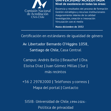
Postulación al AUCAI
Funcionarias/os
Cursos internos de capacitación
Bienestar del personal
Certificación en estándares de igualdad de género
Portal de movilidad interna
Certificado de renta
Av. Libertador Bernardo O'Higgins 1058,
Santiago de Chile,
Casa Central
Certificado de renta honorarios
Gestión de correo uchile
Campus
:
Andrés Bello
|
Beauchef
|
Dra.
Editar páginas blancas
Eloísa Díaz
|
Juan Gómez Millas
|
Sur
|
más recintos
Extranjeras/os
Revalidación y reconocimiento de títulos
+56 2 29782000
|
Teléfonos y correos
|
Mapa del portal
|
Contacto
Postulación al Programa de Movilidad Estudiantil
Inscripción de asignaturas
SISIB
Universidad de Chile
Cursos de español
-
, 1994-2026 -
Política de privacidad