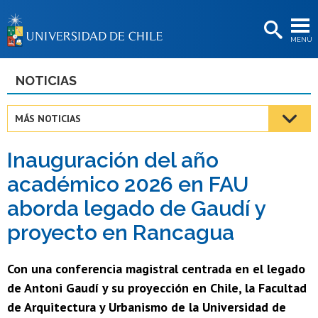
EXTENSIÓN
MENÚ
BIBLIOTECAS
LA UNIVERSIDAD
NOTICIAS
Postulantes
MÁS NOTICIAS
Estudiantes
Inauguración del año
Académicas/os
académico 2026 en FAU
Funcionarias/os
aborda legado de Gaudí y
Egresadas/os
proyecto en Rancagua
Con una conferencia magistral centrada en el legado
de Antoni Gaudí y su proyección en Chile, la Facultad
de Arquitectura y Urbanismo de la Universidad de