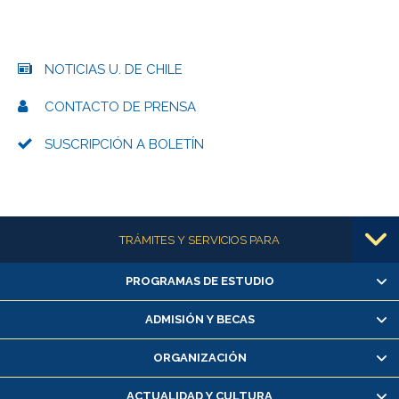
NOTICIAS U. DE CHILE
CONTACTO DE PRENSA
SUSCRIPCIÓN A BOLETÍN
Más información
TRÁMITES Y SERVICIOS PARA
PROGRAMAS DE ESTUDIO
Alumnas/os y exalumnas/os
Matrícula en línea
ADMISIÓN Y BECAS
Inscripción y cambio de asignaturas
ORGANIZACIÓN
Consulta y certificado de notas
Certificado de alumno regular
ACTUALIDAD Y CULTURA