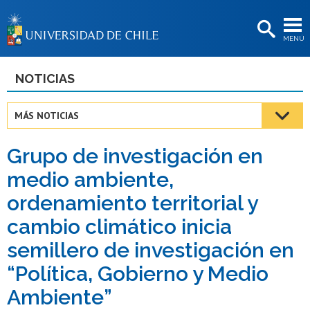
EXTENSIÓN
MENÚ
BIBLIOTECAS
LA UNIVERSIDAD
NOTICIAS
Postulantes
MÁS NOTICIAS
Estudiantes
Grupo de investigación en
Académicas/os
medio ambiente,
Funcionarias/os
ordenamiento territorial y
Egresadas/os
cambio climático inicia
semillero de investigación en
“Política, Gobierno y Medio
Ambiente”