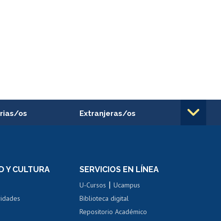
rias/os
Extranjeras/os
rnos de
Revalidación y reconocimiento
n
de títulos
el personal
Postulación al Programa de
Movilidad Estudiantil
D Y CULTURA
SERVICIOS EN LÍNEA
ovilidad interna
Inscripción de asignaturas
|
 de renta
U-Cursos
Ucampus
Cursos de español
 de renta
vidades
Biblioteca digital
Repositorio Académico
correo uchile