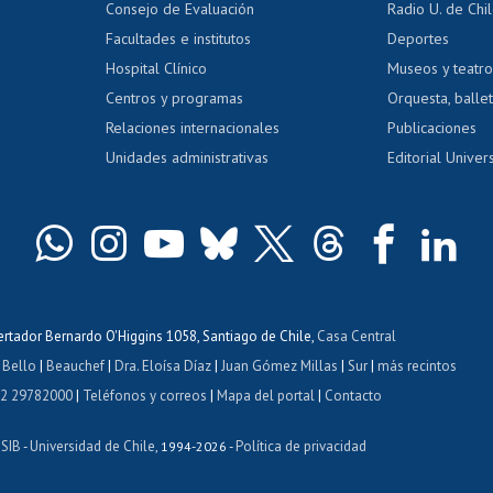
Consejo de Evaluación
Radio U. de Chi
Postulación al AUCAI
y grados
Editar pági
Facultades e institutos
Deportes
Hospital Clínico
Museos y teatr
da tecnológica
Tarjeta TUI
Wifi
Acoso laboral
s
Centros y programas
Orquesta, ballet
Relaciones internacionales
Publicaciones
Unidades administrativas
Editorial Univers
bertador Bernardo O'Higgins 1058, Santiago de Chile,
Casa Central
 Bello
|
Beauchef
|
Dra. Eloísa Díaz
|
Juan Gómez Millas
|
Sur
|
más recintos
 2 29782000
|
Teléfonos y correos
|
Mapa del portal
|
Contacto
ISIB
Universidad de Chile
Política de privacidad
-
, 1994-2026 -