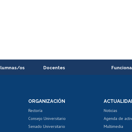
alumnas/os
Docentes
Funciona
Postulación a concursos
Cursos inte
internos de investigación
capacitació
e asignaturas
Consulta a bases de datos
Bienestar d
 de notas
ORGANIZACIÓN
ACTUALIDA
Perfeccionamiento
Portal de m
 regular
Editar Portafolio Académico
Certificado
Rectoría
Noticias
tal
Evaluación docente
Certificado
Consejo Universitario
Agenda de acti
dito alumnos
honorarios
Calificación académica
Senado Universitario
Multimedia
dito exalumnos
Gestión de 