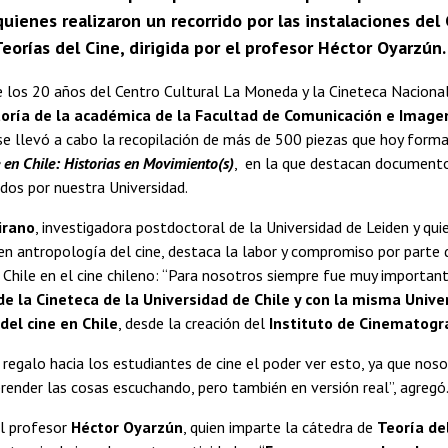
quienes realizaron un recorrido por las instalaciones de
eorías del Cine, dirigida por el profesor Héctor Oyarzún.
 los 20 años del Centro Cultural La Moneda y la Cineteca Nacional
toría de la académica de la Facultad de Comunicación e Image
 se llevó a cabo la recopilación de más de 500 piezas que hoy forma
 en Chile: Historias en Movimiento(s)
, en la que destacan document
dos por nuestra Universidad.
irano
, investigadora postdoctoral de la Universidad de Leiden y qui
en antropología del cine, destaca la labor y compromiso por parte 
 Chile en el cine chileno: “Para nosotros siempre fue muy importan
e la Cineteca de la Universidad de Chile y con la misma Unive
 del cine en Chile
, desde la creación del
Instituto de Cinematogr
 regalo hacia los estudiantes de cine el poder ver esto, ya que nos
render las cosas escuchando, pero también en versión real”, agregó
el profesor
Héctor Oyarzún
, quien imparte la cátedra de
Teoría de