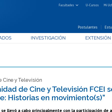
Facultades
U-Cursos
Mi Uc
Arquitectura y Urbanismo
Ciencias
Postulantes
Estu
Cs. Físicas y Matemáticas
ADOS
INVESTIGACIÓN
EXTENSIÓN
Cs. Químicas y Farmacéuticas
Cs. Veterinarias y Pecuarias
Derecho
Filosofía y Humanidades
Medicina
Estudios Avanzados en Educación
 Cine y Televisión
Nutrición y Tecnología de
dad de Cine y Televisión FCEI s
Alimentos
le: Historias en movimiento(s)”
 se llevó a cabo principalmente con la participación de