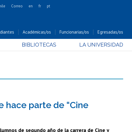
hile
Correo
en
fr
pt
Artes
Cs. Agronómicas
diantes
Académicas/os
Funcionarias/os
Egresadas/os
Cs. Forestales y Conservación
BIBLIOTECAS
LA UNIVERSIDAD
Cs. Sociales
Comunicación e Imagen
Economía y Negocios
Gobierno
Odontología
Estudios Internacionales
Bachillerato
e hace parte de “Cine
Hospital Clínico
 alumnos de segundo año de la carrera de Cine y