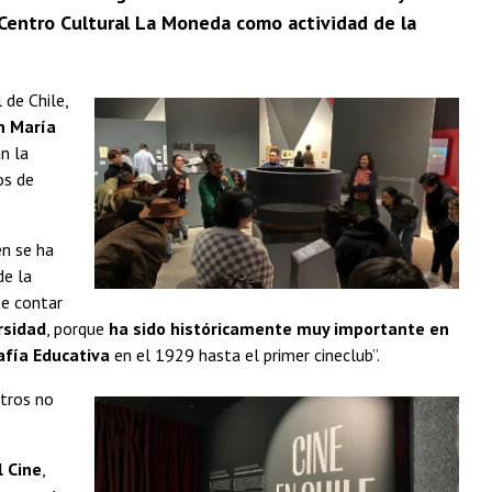
l Centro Cultural La Moneda como actividad de la
 de Chile,
n María
n la
os de
en se ha
de la
te contar
rsidad
, porque
ha sido históricamente muy importante en
afía Educativa
en el 1929 hasta el primer cineclub”.
otros no
.
l Cine
,