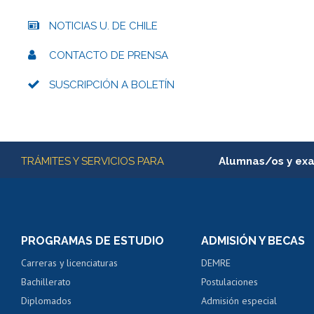
NOTICIAS U. DE CHILE
CONTACTO DE PRENSA
SUSCRIPCIÓN A BOLETÍN
Más información
TRÁMITES Y SERVICIOS PARA
Alumnas/os y ex
Matrícula en línea
Inscripción y cambio d
Consulta y certificado
PROGRAMAS DE ESTUDIO
ADMISIÓN Y BECAS
Certificado de alumno
Carreras y licenciaturas
DEMRE
Servicio médico y den
Bachillerato
Postulaciones
Pago de arancel y cré
Diplomados
Admisión especial
Pago de arancel y cré