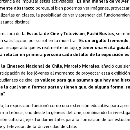
ortancia de impulsar estas actividades: “
Es una manera de volver
amente abstracto
porque, si bien podemos ver imágenes, proyectar
alizarlas en clases, la posibilidad de ver y aprender del funcionamie
stante distinta”.
irectora de la
Escuela de Cine y Televisión
,
Pachi Bustos
, se refi
n satisfacción por su rol en la muestra: “
Es un orgullo tremendo
han recuperado que es realmente un lujo,
y tener una visita guiad
 relatar en primera persona cada detalle de la exposición es
e la Cineteca Nacional de Chile, Marcelo Morales
, añadió que si
rticipación de los jóvenes al momento de proyectar esta exhibición:
tudiantes de cine, e
s valioso para que asuman que hay una histo
de la cual van a formar parte y tienen que, de alguna forma, s
ia
”.
o, la exposición funcionó como una extensión educativa para apren
rma teórica, sino desde la génesis del cine, combinando la investiga
usión cultural, ejes fundamentales para la formación de los estudia
e y Televisión de la Universidad de Chile.