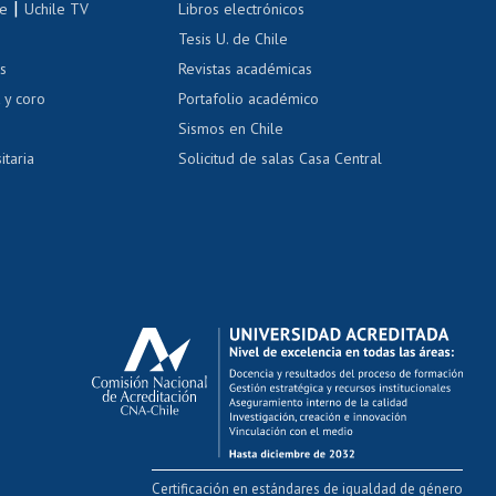
|
le
Uchile TV
Libros electrónicos
nas blancas
Tesis U. de Chile
os
Revistas académicas
, sexual y violencia
Denuncias administrativas
 y coro
Portafolio académico
Sismos en Chile
itaria
Solicitud de salas Casa Central
Certificación en estándares de igualdad de género