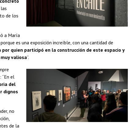
 concreto
 las
nto de los
rió a María
, porque es una exposición increíble, con una cantidad de
a por quien participó en la construcción de este espacio y
 muy valiosa
”.
empre
 “En el
ria del
er dignos
der, no
ción,
ntes de la