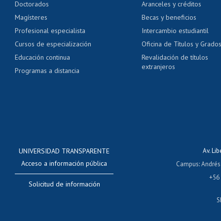
Doctorados
Aranceles y créditos
Certificado de títulos 
Magísteres
Becas y beneficios
Profesional especialista
Intercambio estudiantil
Mi Uchile
Ayu
Cursos de especialización
Oficina de Títulos y Grado
Educación continua
Revalidación de títulos
extranjeros
Programas a distancia
UNIVERSIDAD TRANSPARENTE
Av. Li
Acceso a información pública
Campus
:
Andrés
+56
Solicitud de información
S