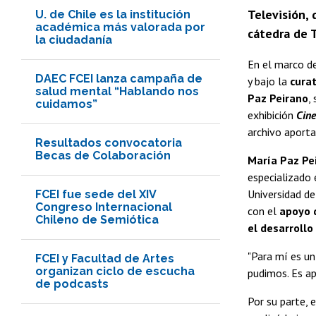
Televisión, 
U. de Chile es la institución
académica más valorada por
cátedra de T
la ciudadanía
En el marco de
DAEC FCEI lanza campaña de
y bajo la
cura
salud mental “Hablando nos
Paz Peirano
,
cuidamos”
exhibición
Cine
archivo aporta
Resultados convocatoria
Becas de Colaboración
María Paz Pe
especializado 
Universidad de
FCEI fue sede del XIV
Congreso Internacional
con el
apoyo d
Chileno de Semiótica
el desarrollo
"Para mí es un
FCEI y Facultad de Artes
organizan ciclo de escucha
pudimos. Es ap
de podcasts
Por su parte, 