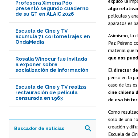
explicó la imp
Profesora Ximena Póo
algo relativ
presentó segundo cuaderno
de su GT en ALAIC 2026
películas y an
aparatos es ba
Escuela de Cine y TV
Asimismo, la d
acumula 71 cortometrajes en
OndaMedia
Paz Peirano co
material que 
que nos pueda
Rosalía Winocur fue invitada
a exponer sobre
El
director d
socialización de información
pensó en la pa
caso de los es
Escuela de Cine y TV realiza
cine chileno 
restauración de película
censurada en 1963
de esa histor
Como resultad
solo de una fo
creación y dif
Escuela de Cin