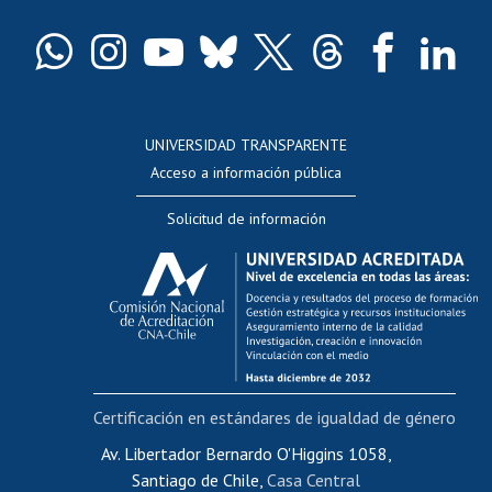
Certificado de títulos y grados
Docentes
Postulación a concursos internos de investigación
Consulta a bases de datos
UNIVERSIDAD TRANSPARENTE
Perfeccionamiento
Acceso a información pública
Editar Portafolio Académico
Solicitud de información
Evaluación docente
Calificación académica
Postulación al AUCAI
Funcionarias/os
Cursos internos de capacitación
Bienestar del personal
Certificación en estándares de igualdad de género
Portal de movilidad interna
Certificado de renta
Av. Libertador Bernardo O'Higgins 1058,
Santiago de Chile,
Casa Central
Certificado de renta honorarios