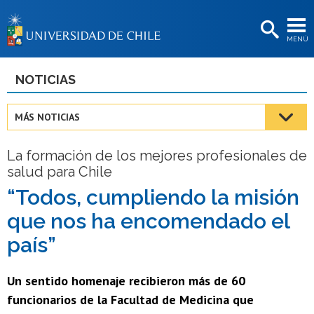
EXTENSIÓN
MENÚ
BIBLIOTECAS
LA UNIVERSIDAD
NOTICIAS
Postulantes
MÁS NOTICIAS
Estudiantes
La formación de los mejores profesionales de
Académicas/os
salud para Chile
Funcionarias/os
“Todos, cumpliendo la misión
que nos ha encomendado el
Egresadas/os
país”
Un sentido homenaje recibieron más de 60
funcionarios de la Facultad de Medicina que