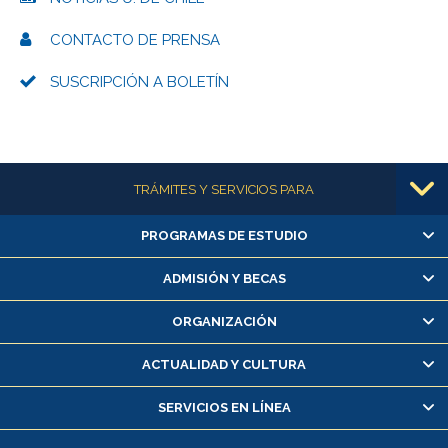
CONTACTO DE PRENSA
SUSCRIPCIÓN A BOLETÍN
Más información
TRÁMITES Y SERVICIOS PARA
PROGRAMAS DE ESTUDIO
Alumnas/os y exalumnas/os
Matrícula en línea
ADMISIÓN Y BECAS
Inscripción y cambio de asignaturas
ORGANIZACIÓN
Consulta y certificado de notas
Certificado de alumno regular
ACTUALIDAD Y CULTURA
Servicio médico y dental
SERVICIOS EN LÍNEA
Pago de arancel y crédito alumnos
Pago de arancel y crédito exalumnos