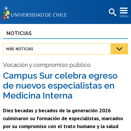
EXTENSIÓN
MENÚ
BIBLIOTECAS
LA UNIVERSIDAD
NOTICIAS
Postulantes
MÁS NOTICIAS
Estudiantes
Vocación y compromiso público
Académicas/os
Campus Sur celebra egreso
Funcionarias/os
de nuevos especialistas en
Egresadas/os
Medicina Interna
Diez becadas y becados de la generación 2026
culminaron su formación de especialistas, marcados
por su compromiso con el trato humano y la salud