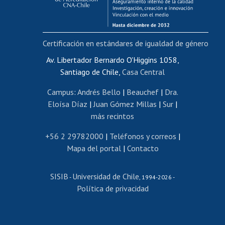
Funcionarias/os
Cursos internos de capacitación
Bienestar del personal
Certificación en estándares de igualdad de género
Portal de movilidad interna
Certificado de renta
Av. Libertador Bernardo O'Higgins 1058,
Santiago de Chile,
Casa Central
Certificado de renta honorarios
Gestión de correo uchile
Campus
:
Andrés Bello
|
Beauchef
|
Dra.
Editar páginas blancas
Eloísa Díaz
|
Juan Gómez Millas
|
Sur
|
más recintos
Extranjeras/os
Revalidación y reconocimiento de títulos
+56 2 29782000
|
Teléfonos y correos
|
Mapa del portal
|
Contacto
Postulación al Programa de Movilidad Estudiantil
Inscripción de asignaturas
SISIB
Universidad de Chile
Cursos de español
-
, 1994-2026 -
Política de privacidad
Mi Uchile
Ayuda tecnológica
Tarjeta TUI
Wifi
Acoso laboral, sexual y violencia