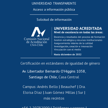
UNIVERSIDAD TRANSPARENTE
Perfeccionamiento
Acceso a información pública
Editar Portafolio Académico
Solicitud de información
Evaluación docente
Calificación académica
Postulación al AUCAI
Funcionarias/os
Cursos internos de capacitación
Bienestar del personal
Certificación en estándares de igualdad de género
Portal de movilidad interna
Certificado de renta
Av. Libertador Bernardo O'Higgins 1058,
Santiago de Chile,
Casa Central
Certificado de renta honorarios
Gestión de correo uchile
Campus
:
Andrés Bello
|
Beauchef
|
Dra.
Editar páginas blancas
Eloísa Díaz
|
Juan Gómez Millas
|
Sur
|
más recintos
Extranjeras/os
Revalidación y reconocimiento de títulos
+56 2 29782000
|
Teléfonos y correos
|