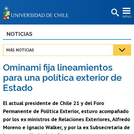
EXTENSIÓN
MENÚ
BIBLIOTECAS
LA UNIVERSIDAD
NOTICIAS
Postulantes
MÁS NOTICIAS
Estudiantes
Ominami fija lineamientos
Académicas/os
para una política exterior de
Funcionarias/os
Estado
Egresadas/os
El actual presidente de Chile 21 y del Foro
Permanente de Política Exterior, estuvo acompañado
por los ex ministros de Relaciones Exteriores, Alfredo
Moreno e Ignacio Walker, y por la ex Subsecretaria de