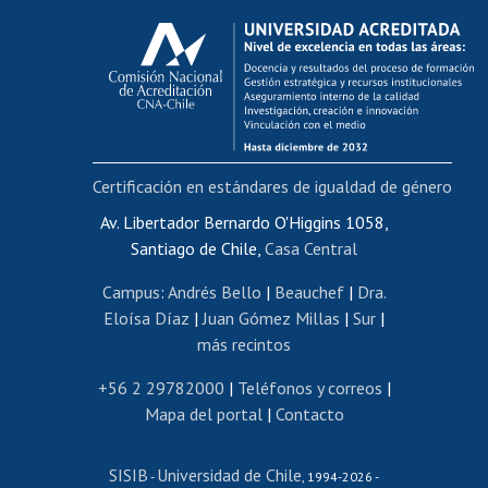
Calificación académica
Postulación al AUCAI
Funcionarias/os
Cursos internos de capacitación
Bienestar del personal
Certificación en estándares de igualdad de género
Portal de movilidad interna
Certificado de renta
Av. Libertador Bernardo O'Higgins 1058,
Santiago de Chile,
Casa Central
Certificado de renta honorarios
Gestión de correo uchile
Campus
:
Andrés Bello
|
Beauchef
|
Dra.
Editar páginas blancas
Eloísa Díaz
|
Juan Gómez Millas
|
Sur
|
más recintos
Extranjeras/os
Revalidación y reconocimiento de títulos
+56 2 29782000
|
Teléfonos y correos
|
Mapa del portal
|
Contacto
Postulación al Programa de Movilidad Estudiantil
Inscripción de asignaturas
SISIB
Universidad de Chile
Cursos de español
-
, 1994-2026 -