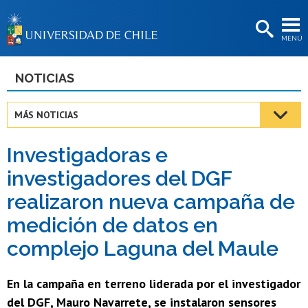
EXTENSIÓN
MENÚ
BIBLIOTECAS
LA UNIVERSIDAD
NOTICIAS
Postulantes
MÁS NOTICIAS
Estudiantes
Investigadoras e
Académicas/os
investigadores del DGF
Funcionarias/os
realizaron nueva campaña de
Egresadas/os
medición de datos en
complejo Laguna del Maule
En la campaña en terreno liderada por el investigador
del DGF, Mauro Navarrete, se instalaron sensores