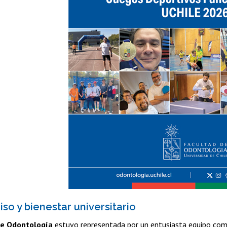
o y bienestar universitario
e Odontología
estuvo representada por un entusiasta equipo comp