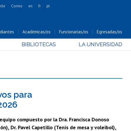
hile
Correo
en
fr
pt
Artes
Cs. Agronómicas
diantes
Académicas/os
Funcionarias/os
Egresadas/os
Cs. Forestales y Conservación
BIBLIOTECAS
LA UNIVERSIDAD
Cs. Sociales
Comunicación e Imagen
Economía y Negocios
Gobierno
Odontología
Estudios Internacionales
vos para
Bachillerato
 2026
Hospital Clínico
equipo compuesto por la Dra. Francisca Donoso
ón), Dr. Pavel Capetillo (Tenis de mesa y voleibol),