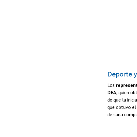
Deporte y
Los
represen
DEA,
quien obt
de que la inic
que obtuvo el 
de sana compet