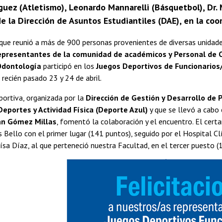
guez (Atletismo), Leonardo Mannarelli (Básquetbol), Dr. 
e la Dirección de Asuntos Estudiantiles (DAE), en la coo
que reunió a más de 900 personas provenientes de diversas unidad
epresentantes de la comunidad de académicos y Personal de C
Odontología
participó en los
Juegos Deportivos de Funcionarios/
 recién pasado 23 y 24 de abril.
ortiva, organizada por la
Dirección de Gestión y Desarrollo de 
Deportes y Actividad Física (Deporte Azul)
y que se llevó a cabo
an Gómez Millas
, fomentó la colaboración y el encuentro. El cert
Bello con el primer lugar (141 puntos), seguido por el Hospital Cl
sa Díaz, al que perteneció nuestra Facultad, en el tercer puesto (