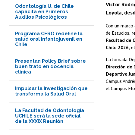
Víctor Rodrí
Odontología U. de Chile
capacita en Primeros
Loyola, desd
Auxilios Psicológicos
Con un marco 
de Estudios,
r
Programa CERO redefine la
salud oral infantojuvenil en
Facultad de 
Chile
Chile 2026,
el
La Jornada Dep
Presentan Policy Brief sobre
buen trato en docencia
Dirección de 
clínica
Deportivo Ju
Campus Andrés 
el Campus Eloí
Impulsar la Investigación que
transforma la Salud Oral
La Facultad de Odontología
UCHILE será la sede oficial
de la XXXIX Reunión