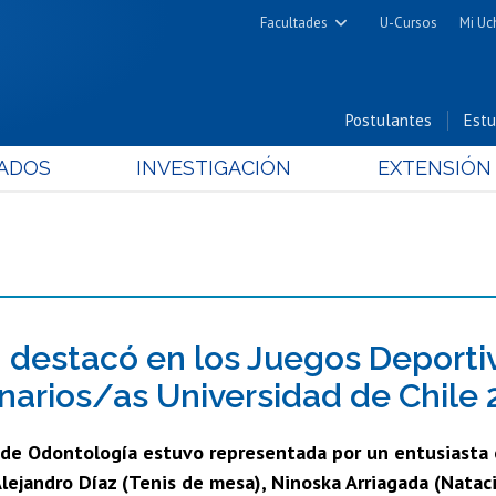
Facultades
U-Cursos
Mi Uc
Arquitectura y Urbanismo
Ciencias
Postulantes
Estu
Cs. Físicas y Matemáticas
ADOS
INVESTIGACIÓN
EXTENSIÓN
Cs. Químicas y Farmacéuticas
Cs. Veterinarias y Pecuarias
Derecho
Filosofía y Humanidades
Medicina
Estudios Avanzados en Educación
destacó en los Juegos Deporti
Nutrición y Tecnología de
narios/as Universidad de Chile
Alimentos
 de Odontología estuvo representada por un entusiasta 
 Alejandro Díaz (Tenis de mesa), Ninoska Arriagada (Nataci