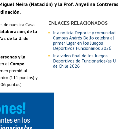
Miguel Neira (Natación) y la Prof. Anyelina Contreras
rdinación.
ENLACES RELACIONADOS
es de nuestra Casa
olaboración, de la
Ir a noticia Deporte y comunidad:
Campus Andrés Bello celebra el
as de la U. de
primer lugar en los Juegos
Deportivos Funcionarios 2026
Ir a video final de los Juegos
Personas y la
Deportivos de Funcionarios/as U.
 en el
Campo
de Chile 2026
amen premió al
ínico (111 puntos) y
106 puntos).