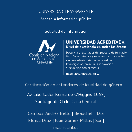
Consulta a bases de datos
UNIVERSIDAD TRANSPARENTE
Perfeccionamiento
Acceso a información pública
Editar Portafolio Académico
Solicitud de información
Evaluación docente
Calificación académica
Postulación al AUCAI
Funcionarias/os
Cursos internos de capacitación
Bienestar del personal
Certificación en estándares de igualdad de género
Portal de movilidad interna
Certificado de renta
Av. Libertador Bernardo O'Higgins 1058,
Santiago de Chile,
Casa Central
Certificado de renta honorarios
Gestión de correo uchile
Campus
:
Andrés Bello
|
Beauchef
|
Dra.
Editar páginas blancas
Eloísa Díaz
|
Juan Gómez Millas
|
Sur
|
más recintos
Extranjeras/os