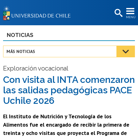
EXTENSIÓN
MENÚ
BIBLIOTECAS
LA UNIVERSIDAD
NOTICIAS
Postulantes
MÁS NOTICIAS
Estudiantes
Exploración vocacional
Académicas/os
Con visita al INTA comenzaron
Funcionarias/os
las salidas pedagógicas PACE
Egresadas/os
Uchile 2026
El Instituto de Nutrición y Tecnología de los
Alimentos fue el encargado de recibir la primera de
treinta y ocho visitas que proyecta el Programa de