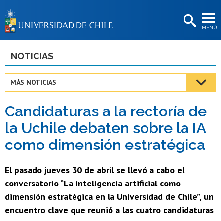
EXTENSIÓN
MENÚ
BIBLIOTECAS
LA UNIVERSIDAD
NOTICIAS
Postulantes
MÁS NOTICIAS
Estudiantes
Candidaturas a la rectoría de
Académicas/os
la Uchile debaten sobre la IA
Funcionarias/os
como dimensión estratégica
Egresadas/os
El pasado jueves 30 de abril se llevó a cabo el
conversatorio “La inteligencia artificial como
dimensión estratégica en la Universidad de Chile”, un
encuentro clave que reunió a las cuatro candidaturas