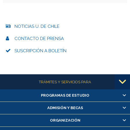
NOTICIAS U. DE CHILE
CONTACTO DE PRENSA
SUSCRIPCIÓN A BOLETÍN
Más información
TRÁMITES Y SERVICIOS PARA
PROGRAMAS DE ESTUDIO
Alumnas/os y exalumnas/os
Matrícula en línea
ADMISIÓN Y BECAS
Inscripción y cambio de asignaturas
ORGANIZACIÓN
Consulta y certificado de notas
Certificado de alumno regular