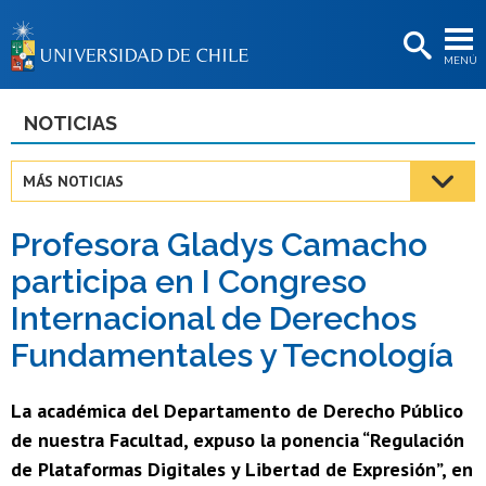
EXTENSIÓN
MENÚ
BIBLIOTECAS
LA UNIVERSIDAD
NOTICIAS
Postulantes
MÁS NOTICIAS
Estudiantes
Profesora Gladys Camacho
Académicas/os
participa en I Congreso
Funcionarias/os
Internacional de Derechos
Egresadas/os
Fundamentales y Tecnología
La académica del Departamento de Derecho Público
de nuestra Facultad, expuso la ponencia “Regulación
de Plataformas Digitales y Libertad de Expresión”, en