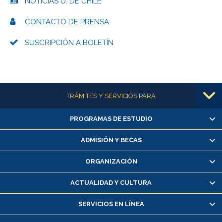
NOTICIAS U. DE CHILE
CONTACTO DE PRENSA
SUSCRIPCIÓN A BOLETÍN
Más información
TRÁMITES Y SERVICIOS PARA
PROGRAMAS DE ESTUDIO
Alumnas/os y exalumnas/os
Matrícula en línea
ADMISIÓN Y BECAS
Inscripción y cambio de asignaturas
ORGANIZACIÓN
Consulta y certificado de notas
Certificado de alumno regular
ACTUALIDAD Y CULTURA
Servicio médico y dental
SERVICIOS EN LÍNEA
Pago de arancel y crédito alumnos
Pago de arancel y crédito exalumnos