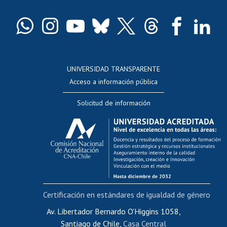
Certificado de títulos y grados
Docentes
Postulación a concursos internos de investigación
Consulta a bases de datos
UNIVERSIDAD TRANSPARENTE
Perfeccionamiento
Acceso a información pública
Editar Portafolio Académico
Solicitud de información
Evaluación docente
Calificación académica
Postulación al AUCAI
Funcionarias/os
Cursos internos de capacitación
Bienestar del personal
Certificación en estándares de igualdad de género
Portal de movilidad interna
Certificado de renta
Av. Libertador Bernardo O'Higgins 1058,
Santiago de Chile,
Casa Central
Certificado de renta honorarios