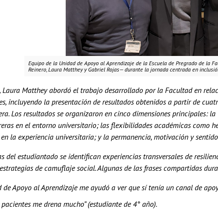
Equipo de la Unidad de Apoyo al Aprendizaje de la Escuela de Pregrado de la F
Reinero, Laura Matthey y Gabriel Rojas— durante la jornada centrada en inclusió
 Laura Matthey abordó el trabajo desarrollado por la Facultad en relac
s, incluyendo la presentación de resultados obtenidos a partir de cuatr
era. Los resultados se organizaron en cinco dimensiones principales: l
reras en el entorno universitario; las flexibilidades académicas como h
en la experiencia universitaria; y la permanencia, motivación y sentido 
as del estudiantado se identifican experiencias transversales de resil
strategias de camuflaje social. Algunas de las frases compartidas duran
 de Apoyo al Aprendizaje me ayudó a ver que sí tenía un canal de apoyo
 pacientes me drena mucho” (estudiante de 4° año).