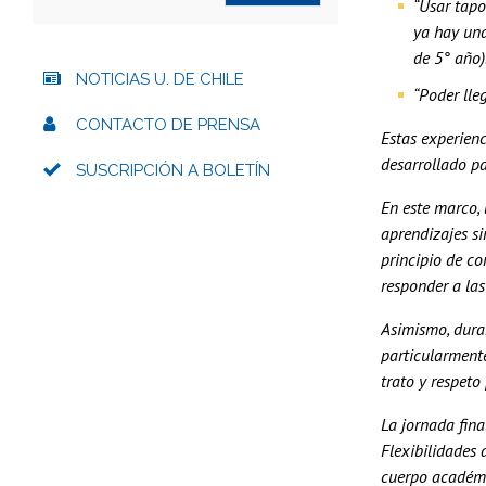
“Usar tapo
ya hay una
de 5° año)
NOTICIAS U. DE CHILE
“Poder lle
CONTACTO DE PRENSA
Estas experienc
desarrollado pa
SUSCRIPCIÓN A BOLETÍN
En este marco, 
aprendizajes si
principio de co
responder a las
Asimismo, duran
particularment
trato y respeto
La jornada fin
Flexibilidades
cuerpo académic