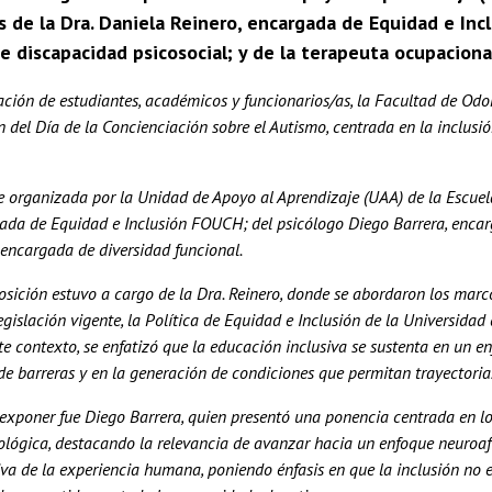
 de la Dra. Daniela Reinero, encargada de Equidad e Inc
e discapacidad psicosocial; y de la terapeuta ocupaciona
ación de estudiantes, académicos y funcionarios/as, la Facultad de Odo
el Día de la Concienciación sobre el Autismo, centrada en la inclusió
e organizada por la Unidad de Apoyo al Aprendizaje (UAA) de la Escuela
gada de Equidad e Inclusión FOUCH; del psicólogo Diego Barrera, encar
 encargada de diversidad funcional.
sición estuvo a cargo de la Dra. Reinero, donde se abordaron los marc
egislación vigente, la Política de Equidad e Inclusión de la Universidad
te contexto, se enfatizó que la educación inclusiva se sustenta en un en
de barreras y en la generación de condiciones que permitan trayectoria
 exponer fue Diego Barrera, quien presentó una ponencia centrada en l
ológica, destacando la relevancia de avanzar hacia un enfoque neuroafi
iva de la experiencia humana, poniendo énfasis en que la inclusión no 