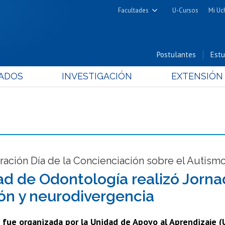
Facultades
U-Cursos
Mi Uc
Arquitectura y Urbanismo
Ciencias
Postulantes
Estu
Cs. Físicas y Matemáticas
ADOS
INVESTIGACIÓN
EXTENSIÓN
Cs. Químicas y Farmacéuticas
Cs. Veterinarias y Pecuarias
Derecho
Filosofía y Humanidades
Medicina
Estudios Avanzados en Educación
ción Día de la Concienciación sobre el Autismo
Nutrición y Tecnología de
ad de Odontología realizó Jorn
Alimentos
ión y neurodivergencia
 fue organizada por la Unidad de Apoyo al Aprendizaje (