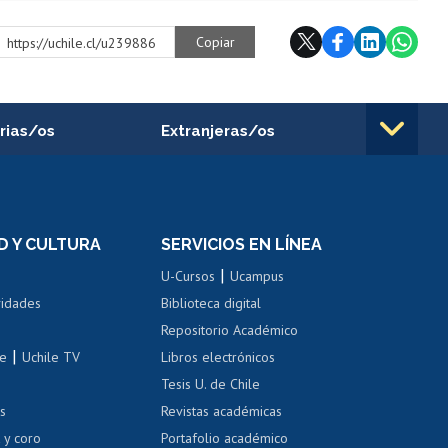
Copiar
https://uchile.cl/u239886
rias/os
Extranjeras/os
rnos de
Revalidación y reconocimiento
n
de títulos
el personal
Postulación al Programa de
Movilidad Estudiantil
D Y CULTURA
SERVICIOS EN LÍNEA
ovilidad interna
Inscripción de asignaturas
|
 de renta
U-Cursos
Ucampus
Cursos de español
 de renta
vidades
Biblioteca digital
Repositorio Académico
correo uchile
|
le
Uchile TV
Libros electrónicos
nas blancas
Tesis U. de Chile
os
Revistas académicas
, sexual y violencia
Denuncias administrativas
 y coro
Portafolio académico