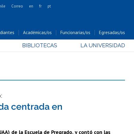
hile
Correo
en
fr
pt
Artes
Cs. Agronómicas
diantes
Académicas/os
Funcionarias/os
Egresadas/os
Cs. Forestales y Conservación
BIBLIOTECAS
LA UNIVERSIDAD
Cs. Sociales
Comunicación e Imagen
Economía y Negocios
Gobierno
Odontología
Estudios Internacionales
:
Bachillerato
ada centrada en
Hospital Clínico
UAA) de la Escuela de Pregrado, y contó con las