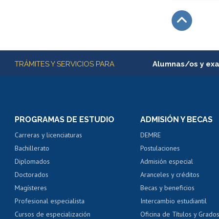
Subir
Más información
TRÁMITES Y SERVICIOS PARA
Alumnas/os y ex
Matrícula en línea
Inscripción y cambio d
Consulta y certificado
PROGRAMAS DE ESTUDIO
ADMISIÓN Y BECAS
Certificado de alumno
Carreras y licenciaturas
DEMRE
Servicio médico y den
Bachillerato
Postulaciones
Pago de arancel y cré
Diplomados
Admisión especial
Pago de arancel y cré
Doctorados
Aranceles y créditos
Certificado de títulos 
Magísteres
Becas y beneficios
Profesional especialista
Intercambio estudiantil
Mi Uchile
Ayu
Cursos de especialización
Oficina de Títulos y Grado