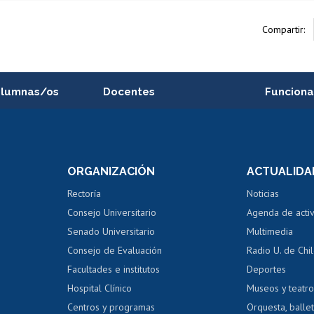
Compartir:
alumnas/os
Docentes
Funciona
Postulación a concursos
Cursos inte
internos de investigación
capacitació
e asignaturas
Consulta a bases de datos
Bienestar d
 de notas
ORGANIZACIÓN
ACTUALIDA
Perfeccionamiento
Portal de m
 regular
Editar Portafolio Académico
Certificado
Rectoría
Noticias
tal
Evaluación docente
Certificado
Consejo Universitario
Agenda de acti
dito alumnos
honorarios
Calificación académica
Senado Universitario
Multimedia
dito exalumnos
Gestión de 
Consejo de Evaluación
Radio U. de Chi
Postulación al AUCAI
y grados
Editar pági
Facultades e institutos
Deportes
Hospital Clínico
Museos y teatr
da tecnológica
Tarjeta TUI
Wifi
Acoso laboral
s
Centros y programas
Orquesta, ballet